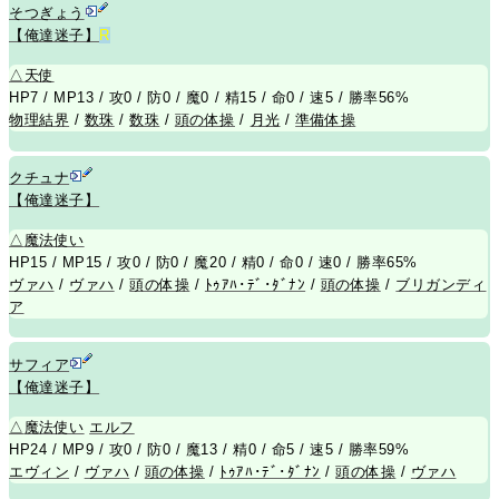
そつぎょう
【俺達迷子】
R
△
天使
HP7 / MP13 / 攻0 / 防0 / 魔0 / 精15 / 命0 / 速5 / 勝率56%
物理結界
/
数珠
/
数珠
/
頭の体操
/
月光
/
準備体操
クチュナ
【俺達迷子】
△
魔法使い
HP15 / MP15 / 攻0 / 防0 / 魔20 / 精0 / 命0 / 速0 / 勝率65%
ヴァハ
/
ヴァハ
/
頭の体操
/
ﾄｩｱﾊ･ﾃﾞ･ﾀﾞﾅﾝ
/
頭の体操
/
ブリガンディ
ア
サフィア
【俺達迷子】
△
魔法使い
エルフ
HP24 / MP9 / 攻0 / 防0 / 魔13 / 精0 / 命5 / 速5 / 勝率59%
エヴィン
/
ヴァハ
/
頭の体操
/
ﾄｩｱﾊ･ﾃﾞ･ﾀﾞﾅﾝ
/
頭の体操
/
ヴァハ