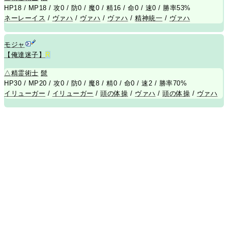
HP18 / MP18 / 攻0 / 防0 / 魔0 / 精16 / 命0 / 速0 / 勝率53%
ネーレーイス
/
ヴァハ
/
ヴァハ
/
ヴァハ
/
精神統一
/
ヴァハ
モジャ
【俺達迷子】
R
△
精霊術士
髭
HP30 / MP20 / 攻0 / 防0 / 魔8 / 精0 / 命0 / 速2 / 勝率70%
イリューガー
/
イリューガー
/
頭の体操
/
ヴァハ
/
頭の体操
/
ヴァハ