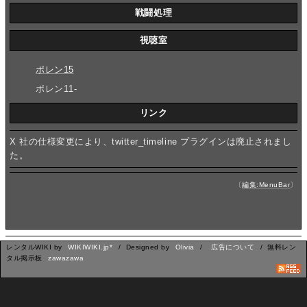
戦闘処理
視聴室
ポレン15
ポレン11-
リンク
X 社の仕様変更により、twitter_timeline プラグインは廃止されまし
た。
〔
編集:MenuBar
〕
レンタルWIKI by
WIKIWIKI.jp*
/ Designed by
Olivia
/
広告について
/ 無料レン
タル掲示板
zawazawa