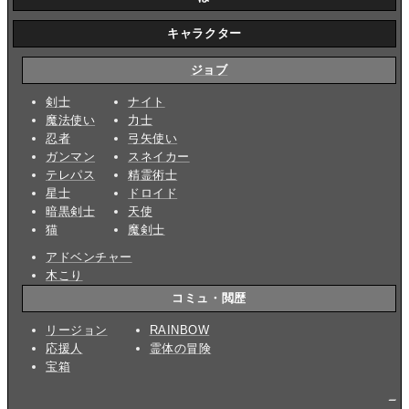
キャラクター
ジョブ
剣士
ナイト
魔法使い
力士
忍者
弓矢使い
ガンマン
スネイカー
テレパス
精霊術士
星士
ドロイド
暗黒剣士
天使
猫
魔剣士
アドベンチャー
木こり
コミュ・閲歴
リージョン
RAINBOW
応援人
霊体の冒険
宝箱
_