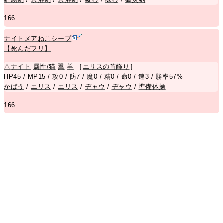
166
ナイトメアねこシープ
【死んだフリ】
△
ナイト
属性/猫
翼
羊
［
エリスの首飾り
］
HP45 / MP15 / 攻0 / 防7 / 魔0 / 精0 / 命0 / 速3 / 勝率57%
かばう
/
エリス
/
エリス
/
ヂャウ
/
ヂャウ
/
準備体操
166