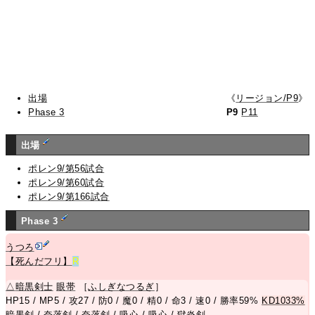
出場
《
リージョン/P9
》
Phase 3
P9
P11
出場
ポレン9/第56試合
ポレン9/第60試合
ポレン9/第166試合
Phase 3
うつろ
【死んだフリ】
R
△
暗黒剣士
眼帯
［
ふしぎなつるぎ
］
HP15 / MP5 / 攻27 / 防0 / 魔0 / 精0 / 命3 / 速0 / 勝率59%
KD1033%
暗黒剣
/
奈落剣
/
奈落剣
/
吸心
/
吸心
/
獄炎剣