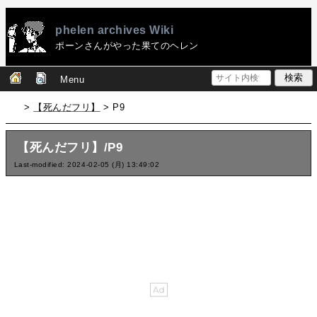
phelen archives Wiki
ポーンさんがやった果てのヘレン
Menu
>
【死んだフリ】
> P9
【死んだフリ】/P9
Last-modified: 2024-02-05 (月) 13:49:02