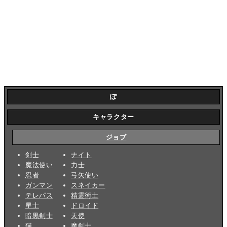
ぽ
キャラクター
ジョブ
剣士
ナイト
魔法使い
力士
忍者
弓矢使い
ガンマン
スネイカー
テレパス
精霊術士
星士
ドロイド
暗黒剣士
天使
猫
魔剣士