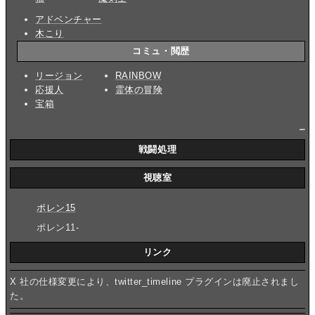
アドベンチャー
木こり
コミュ・閲歴
リージョン
RAINBOW
応援人
霊体の冒険
宝箱
_
戦闘処理
視聴室
ポレン15
ポレン11-
リンク
X 社の仕様変更により、twitter_timeline プラグインは廃止されまし
た。