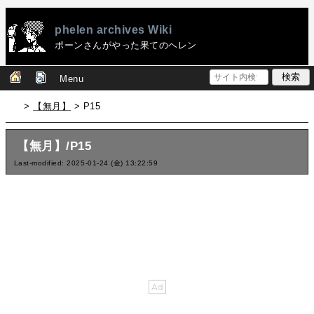
phelen archives Wiki
ポーンさんがやった果てのヘレン
Menu
>
【無月】
> P15
【無月】/P15
Last-modified: 2025-01-24 (金) 13:22:59