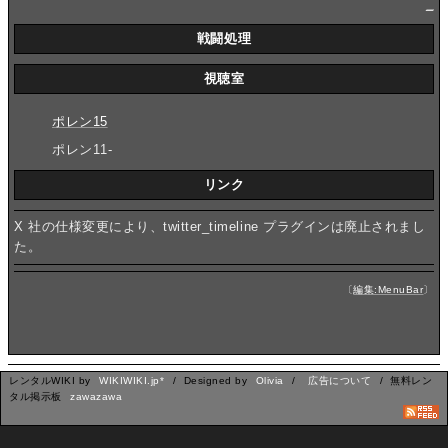
_
戦闘処理
視聴室
ポレン15
ポレン11-
リンク
X 社の仕様変更により、twitter_timeline プラグインは廃止されまし
た。
〔
編集:MenuBar
〕
レンタルWIKI by
WIKIWIKI.jp*
/ Designed by
Olivia
/
広告について
/ 無料レン
タル掲示板
zawazawa