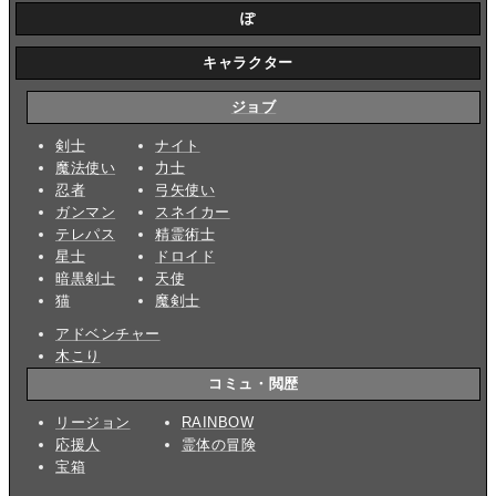
ぽ
キャラクター
ジョブ
剣士
ナイト
魔法使い
力士
忍者
弓矢使い
ガンマン
スネイカー
テレパス
精霊術士
星士
ドロイド
暗黒剣士
天使
猫
魔剣士
アドベンチャー
木こり
コミュ・閲歴
リージョン
RAINBOW
応援人
霊体の冒険
宝箱