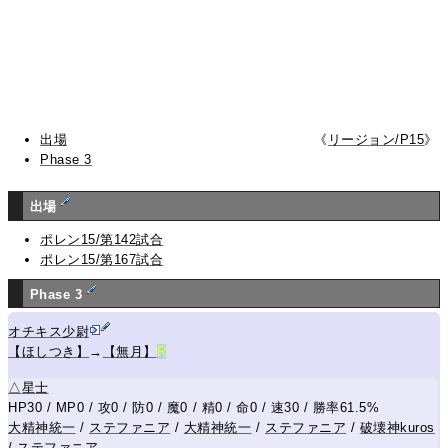
出場
《
リージョン/P15
》
Phase 3
出場
ポレン15/第142試合
ポレン15/第167試合
Phase 3
オチキス少尉
【ほしつき】
→
【無月】
R
△
星士
HP30 / MP0 / 攻0 / 防0 / 魔0 / 精0 / 命0 / 速30 / 勝率61.5%
大精神統一
/
ステファニア
/
大精神統一
/
ステファニア
/
破壊神kuros
/
ステファニア