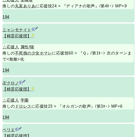
推しの
丸富ありあ
に応援技24 > 『ディアナの歌声』/第4ﾀｰﾝ MP+9
194
ニャンモナイト
【精霊応援団】
R
△
応援人
属性/猫
推しの
不死挑の少女ホマレ
に応援技60 > 『Ｑ』/第1ﾀｰﾝ 次のターンま
で<無敵>化
194
卍クロノ
【精霊応援団】
R
△
応援人
学園
推しの
ドロレス
に応援技23 > 『オルガンの歌声』/第3ﾀｰﾝ MP+6
194
ペリエ
【精霊応援団】