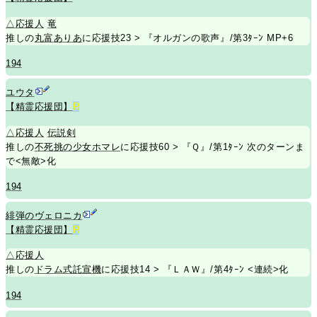
△
応援人
竜
推しの
丸富ありあ
に応援技23 > 『オルガンの歌声』/第3ﾀｰﾝ MP+6
194
ユウタ
【精霊応援団】
R
△
応援人
伝説剣
推しの
不死挑の少女ホマレ
に応援技60 > 『Ｑ』/第1ﾀｰﾝ 次のターンま
で<無敵>化
194
緋弾のヴェロニカ
【精霊応援団】
R
△
応援人
推しの
ドラム式託宣機
に応援技14 > 『ＬＡＷ』/第4ﾀｰﾝ <連続>化
194