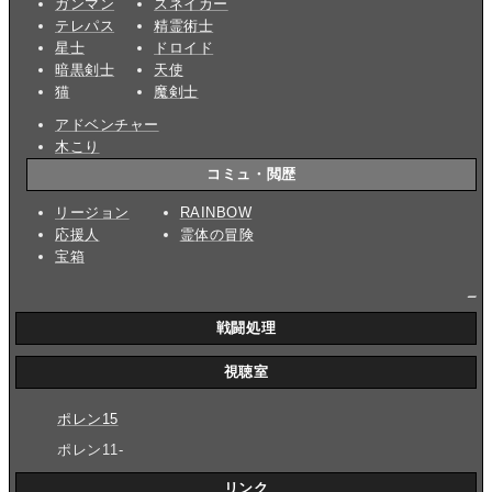
ガンマン
スネイカー
テレパス
精霊術士
星士
ドロイド
暗黒剣士
天使
猫
魔剣士
アドベンチャー
木こり
コミュ・閲歴
リージョン
RAINBOW
応援人
霊体の冒険
宝箱
_
戦闘処理
視聴室
ポレン15
ポレン11-
リンク