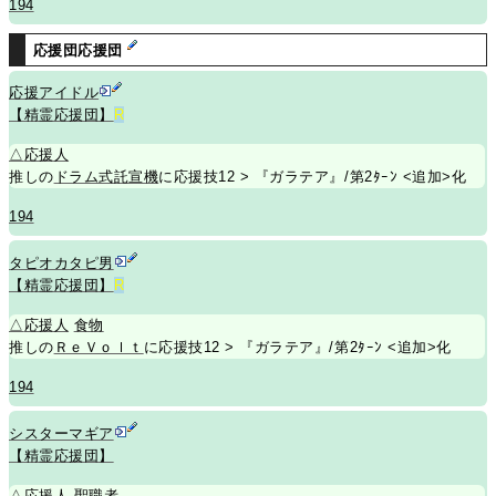
194
応援団応援団
応援アイドル
【精霊応援団】
R
△
応援人
推しの
ドラム式託宣機
に応援技12 > 『ガラテア』/第2ﾀｰﾝ <追加>化
194
タピオカタピ男
【精霊応援団】
R
△
応援人
食物
推しの
ＲｅＶｏｌｔ
に応援技12 > 『ガラテア』/第2ﾀｰﾝ <追加>化
194
シスターマギア
【精霊応援団】
△
応援人
聖職者