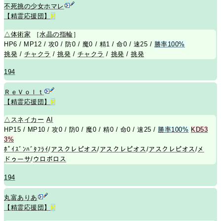
不死挑の少女ホマレ
【精霊応援団】
R
△
体術家
［
水晶の指輪
］
HP6 / MP12 / 攻0 / 防0 / 魔0 / 精1 / 命0 / 速25 /
勝率100%
挑発
/
チャクラ
/
挑発
/
チャクラ
/
挑発
/
挑発
194
ＲｅＶｏｌｔ
【精霊応援団】
R
△
スネイカー
AI
HP15 / MP10 / 攻0 / 防0 / 魔0 / 精0 / 命0 / 速25 /
勝率100%
KD53
3%
ﾎﾟｲｽﾞﾝﾊﾞﾀﾌﾗｲ
/
アスクレピオス
/
アスクレピオス
/
アスクレピオス
/
メ
ドゥーサ
/
ウロボロス
194
丸富ありあ
【精霊応援団】
R