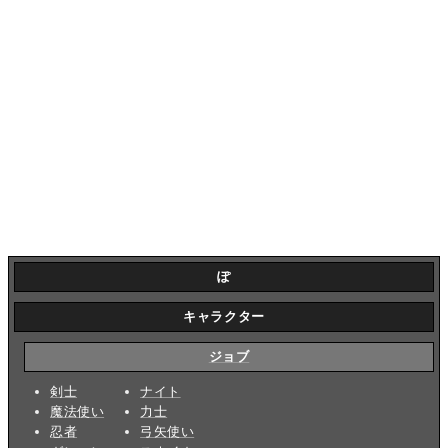
ぽ
キャラクター
ジョブ
剣士
ナイト
魔法使い
力士
忍者
弓矢使い