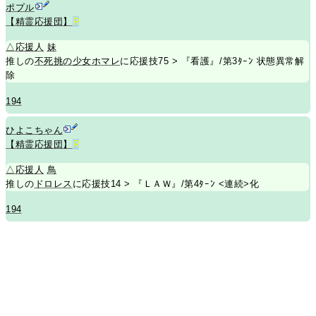
ポプル
【精霊応援団】
R
△
応援人
妹
推しの
不死挑の少女ホマレ
に応援技75 > 『看護』/第3ﾀｰﾝ 状態異常解
除
194
ひよこちゃん
【精霊応援団】
R
△
応援人
鳥
推しの
ドロレス
に応援技14 > 『ＬＡＷ』/第4ﾀｰﾝ <連続>化
194