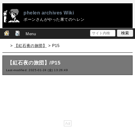
phelen archives Wiki
ポーンさんがやった果てのヘレン
Menu
>
【紅石夜の旅団】
> P15
【紅石夜の旅団】/P15
Last-modified: 2025-01-24 (金) 13:26:49