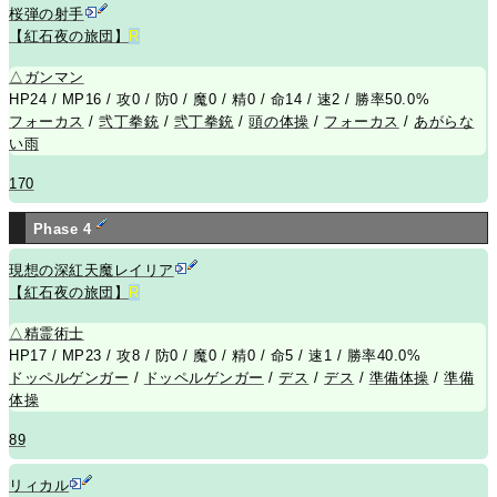
桜弾の射手
【紅石夜の旅団】
R
△
ガンマン
HP24 / MP16 / 攻0 / 防0 / 魔0 / 精0 / 命14 / 速2 / 勝率50.0%
フォーカス
/
弐丁拳銃
/
弐丁拳銃
/
頭の体操
/
フォーカス
/
あがらな
い雨
170
Phase 4
現想の深紅天魔レイリア
【紅石夜の旅団】
R
△
精霊術士
HP17 / MP23 / 攻8 / 防0 / 魔0 / 精0 / 命5 / 速1 / 勝率40.0%
ドッペルゲンガー
/
ドッペルゲンガー
/
デス
/
デス
/
準備体操
/
準備
体操
89
リィカル