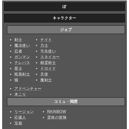
ぽ
キャラクター
ジョブ
剣士
ナイト
魔法使い
力士
忍者
弓矢使い
ガンマン
スネイカー
テレパス
精霊術士
星士
ドロイド
暗黒剣士
天使
猫
魔剣士
アドベンチャー
木こり
コミュ・閲歴
リージョン
RAINBOW
応援人
霊体の冒険
宝箱