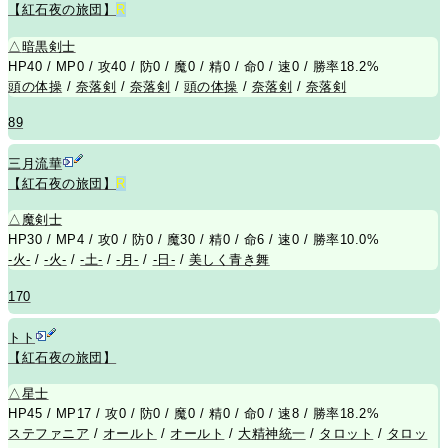
【紅石夜の旅団】
R
△
暗黒剣士
HP40 / MP0 / 攻40 / 防0 / 魔0 / 精0 / 命0 / 速0 / 勝率18.2%
頭の体操
/
奈落剣
/
奈落剣
/
頭の体操
/
奈落剣
/
奈落剣
89
三月流華
【紅石夜の旅団】
R
△
魔剣士
HP30 / MP4 / 攻0 / 防0 / 魔30 / 精0 / 命6 / 速0 / 勝率10.0%
-火-
/
-火-
/
-土-
/
-月-
/
-日-
/
美しく青き舞
170
トト
【紅石夜の旅団】
△
星士
HP45 / MP17 / 攻0 / 防0 / 魔0 / 精0 / 命0 / 速8 / 勝率18.2%
ステファニア
/
オールト
/
オールト
/
大精神統一
/
タロット
/
タロッ