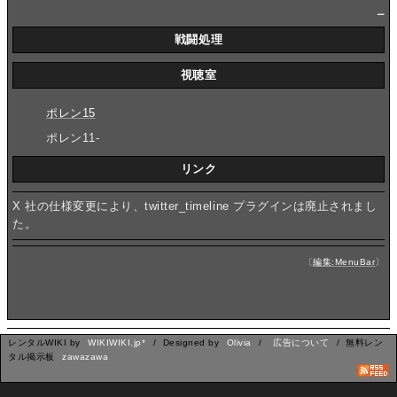
_
戦闘処理
視聴室
ポレン15
ポレン11-
リンク
X 社の仕様変更により、twitter_timeline プラグインは廃止されまし
た。
〔
編集:MenuBar
〕
レンタルWIKI by
WIKIWIKI.jp*
/ Designed by
Olivia
/
広告について
/ 無料レン
タル掲示板
zawazawa