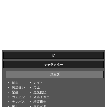
ぽ
キャラクター
ジョブ
剣士
ナイト
魔法使い
力士
忍者
弓矢使い
ガンマン
スネイカー
テレパス
精霊術士
星士
ドロイド