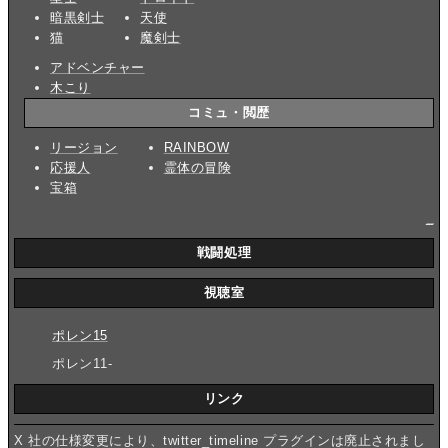
暗黒剣士
天使
猫
魔剣士
アドベンチャー
木こり
コミュ・閲歴
リージョン
RAINBOW
応援人
霊体の冒険
宝箱
_
戦闘処理
視聴室
ポレン15
ポレン11-
リンク
X 社の仕様変更により、twitter_timeline プラグインは廃止されまし