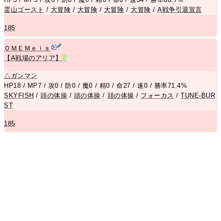
霊山ゴースト
/
大冒険
/
大冒険
/
大冒険
/
大冒険
/
A戦争引退宣言
185
ＯＭＥＭｅｉｓ
【A戦場のアリア】
R
△
ガンマン
HP18 / MP7 / 攻0 / 防0 / 魔0 / 精0 / 命27 / 速0 / 勝率71.4%
SKYFISH
/
頭の体操
/
頭の体操
/
頭の体操
/
フォーカス
/
TUNE-BUR
ST
185