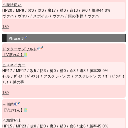
△
魔法使い
HP20 / MP9 / 攻0 / 防0 / 魔17 / 精0 / 命13 / 速0 / 勝率44.0%
ヴァハ
/
ヴァハ
/
スポイル
/
ヴァハ
/
頭の体操
/
ヴァハ
159
Phase 3
ドクターオズワルド
【Vぽれん】
R
△
スネイカー
HP17 / MP17 / 攻5 / 防3 / 魔0 / 精0 / 命3 / 速8 / 勝率38.9%
セル
/
ﾎﾟｲｽﾞﾝﾊﾞﾀﾌﾗｲ
/
アスクレピオス
/
アスクレピオス
/
ﾎﾟｲｽﾞﾝﾊﾞﾀ
ﾌﾗｲ
/
孫の手
159
玉川愁
【Vぽれん】
R
△
精霊術士
HP15 / MP23 / 攻0 / 防0 / 魔0 / 精0 / 命6 / 速6 / 勝率45.0%