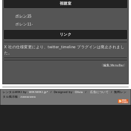
視聴室
ポレン15
ポレン11-
リンク
X 社の仕様変更により、twitter_timeline プラグインは廃止されまし
た。
〔
編集:MenuBar
〕
レンタルWIKI by
WIKIWIKI.jp*
/ Designed by
Olivia
/
広告について
/ 無料レン
タル掲示板
zawazawa