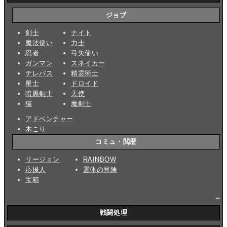
ジョブ
剣士
ナイト
魔法使い
力士
忍者
弓矢使い
ガンマン
スネイカー
テレパス
精霊術士
星士
ドロイド
暗黒剣士
天使
猫
魔剣士
アドベンチャー
木こり
コミュ・閲歴
リージョン
RAINBOW
応援人
霊体の冒険
宝箱
_
戦闘処理