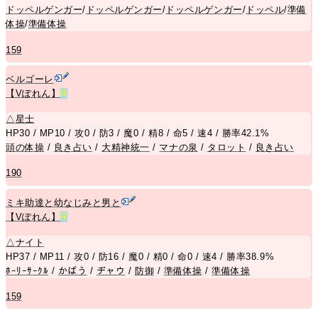
ドッペルゲンガー
/
ドッペルゲンガー
/
ドッペルゲンガー
/
ドッペル
/
準備
体操
/
準備体操
159
ベルゴーレ
【Vぽれん】
R
△
星士
HP30 / MP10 / 攻0 / 防3 / 魔0 / 精8 / 命5 / 速4 / 勝率42.1%
頭の体操
/
良き占い
/
大精神統一
/
マナの泉
/
タロット
/
良き占い
190
ミキ助達と幼なじみと男と
【Vぽれん】
R
△
ナイト
HP37 / MP11 / 攻0 / 防16 / 魔0 / 精0 / 命0 / 速4 / 勝率38.9%
ﾎｰﾘｰｻｰｸﾙ
/
かばう
/
ヂャウ
/
防御
/
準備体操
/
準備体操
159