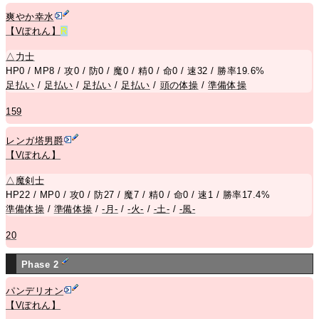
爽やか幸水
【Vぽれん】
R
△
力士
HP0 / MP8 / 攻0 / 防0 / 魔0 / 精0 / 命0 / 速32 / 勝率19.6%
足払い
/
足払い
/
足払い
/
足払い
/
頭の体操
/
準備体操
159
レンガ塔男爵
【Vぽれん】
△
魔剣士
HP22 / MP0 / 攻0 / 防27 / 魔7 / 精0 / 命0 / 速1 / 勝率17.4%
準備体操
/
準備体操
/
-月-
/
-火-
/
-土-
/
-風-
20
Phase 2
パンデリオン
【Vぽれん】