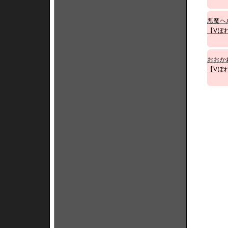
悪魔ヘ
【Vぽ
おおか
【Vぽ