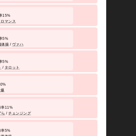
 勝率15%
クロマンス
 勝率5%
備体操
/
ヴァハ
 勝率5%
ト
/
タロット
率0%
自爆
/ 勝率11%
ずら
/
チェンジング
/ 勝率5%