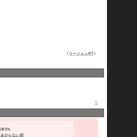
《
リージョン/P7
》
▽
/ 勝率5%
/
あがらない雨