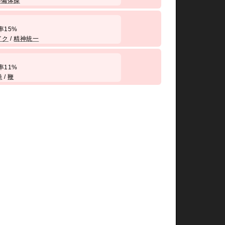
準備体操
 勝率15%
イク
/
精神統一
 勝率11%
操
/
鞭