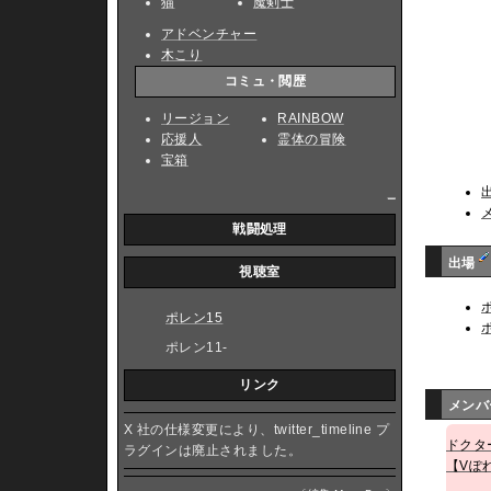
猫
魔剣士
アドベンチャー
木こり
コミュ・閲歴
リージョン
RAINBOW
応援人
霊体の冒険
宝箱
_
戦闘処理
出場
視聴室
ポレン15
ポレン11-
リンク
メン
X 社の仕様変更により、twitter_timeline プ
ドクタ
ラグインは廃止されました。
【Vぽ