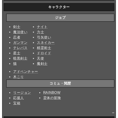
キャラクター
ジョブ
剣士
ナイト
魔法使い
力士
忍者
弓矢使い
ガンマン
スネイカー
テレパス
精霊術士
星士
ドロイド
暗黒剣士
天使
猫
魔剣士
アドベンチャー
木こり
コミュ・閲歴
リージョン
RAINBOW
応援人
霊体の冒険
宝箱
_