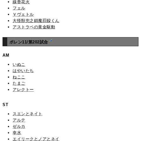
線香花火
フェル
Ｖヴェトル
大怪獣兜之鎖魔罰躱くん
アストラペの黄金駆動
ポレン11/第202試合
AM
いぬこ
はやいたち
ねここ
たまご
アレクトー
ST
スエンとネイト
アルテ
ゼルカ
幸水
エイリークとノアとネイ