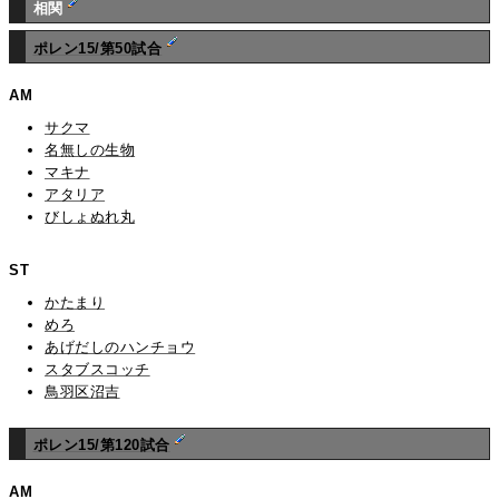
相関
ポレン15/第50試合
AM
サクマ
名無しの生物
マキナ
アタリア
びしょぬれ丸
ST
かたまり
めろ
あげだしのハンチョウ
スタブスコッチ
鳥羽区沼吉
ポレン15/第120試合
AM