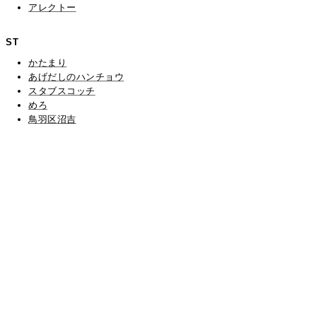
アレクトー
ST
かたまり
あげだしのハンチョウ
スタブスコッチ
めろ
鳥羽区沼吉