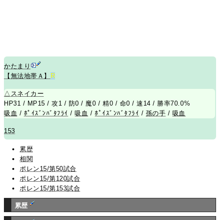
かたまり
【無法地帯Ａ】
R
△
スネイカー
HP31 / MP15 / 攻1 / 防0 / 魔0 / 精0 / 命0 / 速14 / 勝率70.0%
吸血
/
ﾎﾟｲｽﾞﾝﾊﾞﾀﾌﾗｲ
/
吸血
/
ﾎﾟｲｽﾞﾝﾊﾞﾀﾌﾗｲ
/
孫の手
/
吸血
153
累歴
相関
ポレン15/第50試合
ポレン15/第120試合
ポレン15/第153試合
累歴