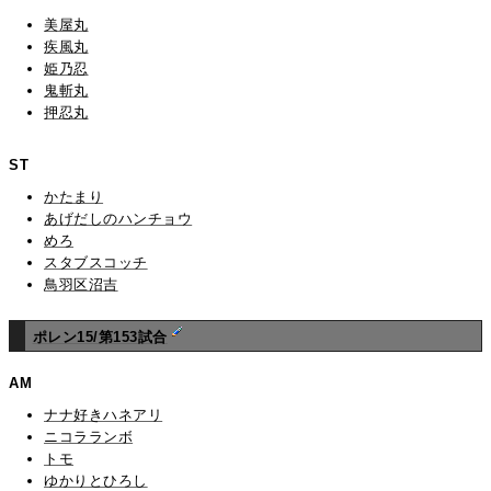
美屋丸
疾風丸
姫乃忍
鬼斬丸
押忍丸
ST
かたまり
あげだしのハンチョウ
めろ
スタブスコッチ
鳥羽区沼吉
ポレン15/第153試合
AM
ナナ好きハネアリ
ニコラランボ
トモ
ゆかりとひろし