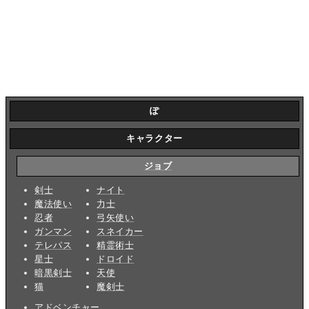
ぽ
キャラクター
ジョブ
剣士
ナイト
魔法使い
力士
忍者
弓矢使い
ガンマン
スネイカー
テレパス
精霊術士
星士
ドロイド
暗黒剣士
天使
猫
魔剣士
アドベンチャー