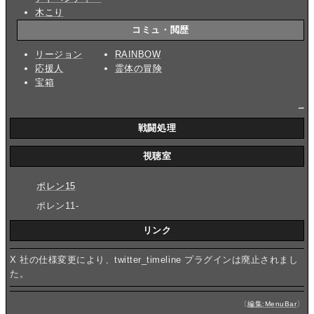
木こり
コミュ・閲歴
リージョン
RAINBOW
応援人
霊体の冒険
宝箱
_
戦闘処理
視聴室
ポレン15
ポレン11-
リンク
X 社の仕様変更により、twitter_timeline プラグインは廃止されまし
た。
〔
編集:MenuBar
〕