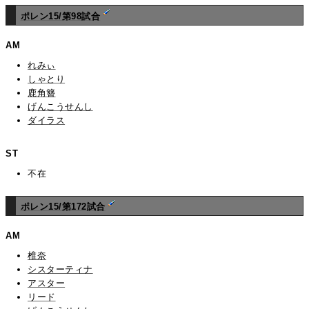
ポレン15/第98試合
AM
れみぃ
しゃとり
鹿角簪
げんこうせんし
ダイラス
ST
不在
ポレン15/第172試合
AM
椎奈
シスターティナ
アスター
リード