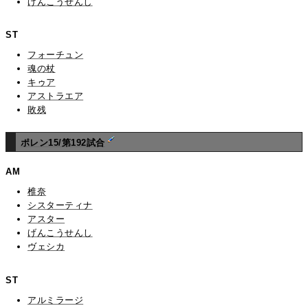
げんこうせんし
ST
フォーチュン
魂の杖
キゥア
アストラエア
敗残
ポレン15/第192試合
AM
椎奈
シスターティナ
アスター
げんこうせんし
ヴェシカ
ST
アルミラージ