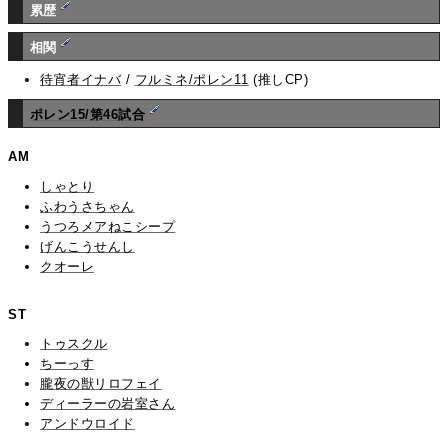
累歴
相関
待宵者イナバ
/
フルミネ/ポレン11
(推しCP)
ポレン15/第46試合
AM
しゃとり
ふわうさちゃん
うつろメアねこシープ
げんこうせんし
クオーレ
ST
トゥスクル
ちーっす
朧夜の獣リロフェイ
ディーラーの岩室さん
アンドウロイド