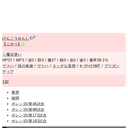
げんこうせんし
【ニオベ】
R
△
魔法使い
HP37 / MP3 / 攻0 / 防0 / 魔37 / 精0 / 命0 / 速0 / 勝率39.1%
ヴァハ
/
頭の体操
/
ヴァハ
/
エッチな妄想
/
ｶｰﾗﾁｬｸﾗMF
/
ブリガン
ディア
192
累歴
相関
ポレン15/第46試合
ポレン15/第98試合
ポレン15/第172試合
ポレン15/第192試合