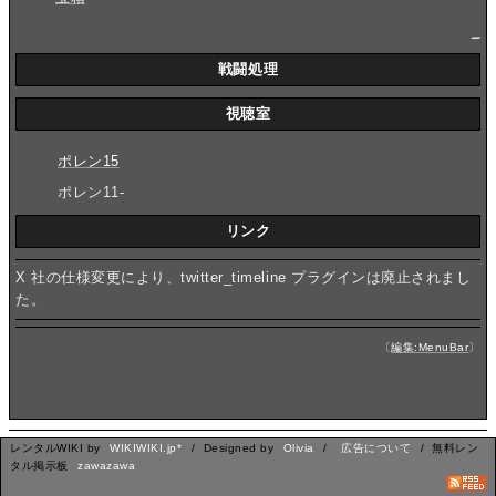
_
戦闘処理
視聴室
ポレン15
ポレン11-
リンク
X 社の仕様変更により、twitter_timeline プラグインは廃止されまし
た。
〔
編集:MenuBar
〕
レンタルWIKI by
WIKIWIKI.jp*
/ Designed by
Olivia
/
広告について
/ 無料レン
タル掲示板
zawazawa