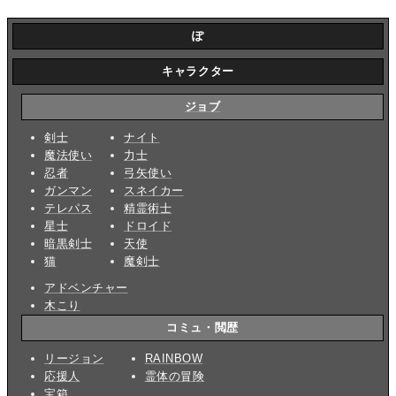
ぽ
キャラクター
ジョブ
剣士
ナイト
魔法使い
力士
忍者
弓矢使い
ガンマン
スネイカー
テレパス
精霊術士
星士
ドロイド
暗黒剣士
天使
猫
魔剣士
アドベンチャー
木こり
コミュ・閲歴
リージョン
RAINBOW
応援人
霊体の冒険
宝箱