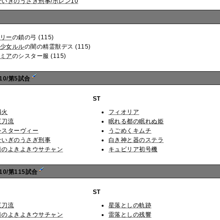
せいぎのうさぎ刑事/ポレン10
リー
の鎖の弓 (115)
少女ルル
の闇の精霊獣デス (115)
ミア
のシスター服 (115)
10/第5試合
ST
燐火
フィオリア
三刀流
眠れる都の眠れぬ姫
シスターヴィー
うごめくキムチ
せいぎのうさぎ刑事
白き神と器のステラ
善のよきよきウサチャン
キュビリア初号機
0/第115試合
ST
三刀流
星落としの軌跡
善のよきよきウサチャン
雷落としの残響