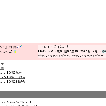
△
ドロイド
兎
［
朱の杖
］
のうさぎ刑事
HP40 / MP0 / 攻0 / 防0 / 魔40 / 精0 / 命0 / 速0 /
勝
もふもふ】
R
ヴァハ
/
ヴァハ
/
ヴァハ
/
ヴァハ
/
ヴァハ
/
ヴァハ
累歴
相関
ポレン10/第5試合
ポレン10/第115試合
ポレン10/第183試合
マジカルみみか/ポレン15