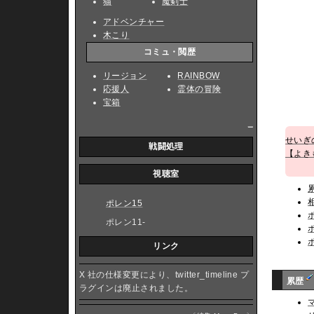
猫
魔剣士
アドベンチャー
木こり
コミュ・閲歴
リージョン
RAINBOW
応援人
霊体の冒険
宝箱
_
せいぎ
戦闘処理
【よき
視聴室
ポレン15
ポレン11-
リンク
X 社の仕様変更により、twitter_timeline プ
累歴
ラグインは廃止されました。