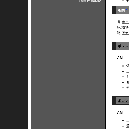
〔
編集:MenuBar
〕
相関
首:
ホー
鞄:
魔法
鞄:
アナ
ポレン
AM
ポレン1
AM