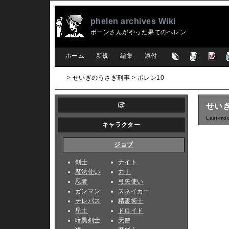
phelen archives Wiki
ポーンさんがやった果てのヘレン
[
ホーム
|
新規
|
編集
|
添付
]
> せいぎのうさぎ刑事 > ポレン10
ぽ
せいぎ
Last-mod
キャラクター
ジョブ
剣士
ナイト
魔法使い
力士
忍者
弓矢使い
ガンマン
スネイカー
テレパス
精霊術士
星士
ドロイド
暗黒剣士
天使