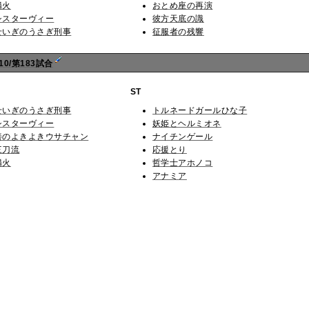
燐火
おとめ座の再演
シスターヴィー
彼方天底の識
せいぎのうさぎ刑事
征服者の残響
0/第183試合
ST
せいぎのうさぎ刑事
トルネードガールひな子
シスターヴィー
妖姫とヘルミオネ
善のよきよきウサチャン
ナイチンゲール
三刀流
応援とり
燐火
哲学士アホノコ
アナミア