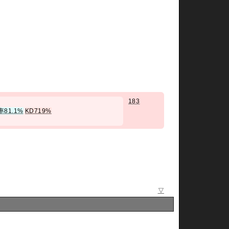
183
率81.1%
KD719%
▽