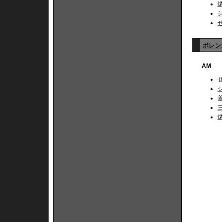
ポレン1
AM