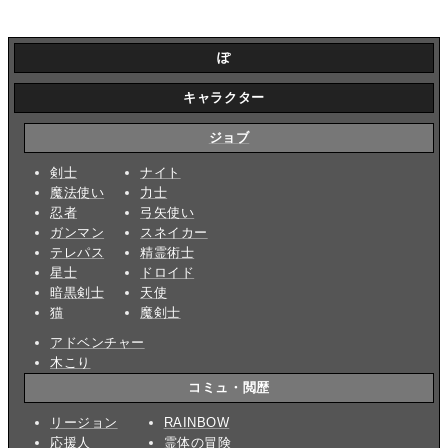
ぽ
キャラクター
ジョブ
剣士
ナイト
魔法使い
力士
忍者
弓矢使い
ガンマン
スネイカー
テレパス
精霊術士
星士
ドロイド
暗黒剣士
天使
猫
魔剣士
アドベンチャー
木こり
コミュ・閲歴
リージョン
RAINBOW
応援人
霊体の冒険