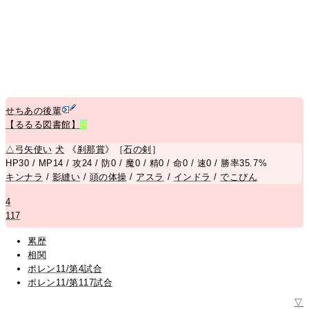
せちあの後輩
【るるる図書館】
R
△
弓矢使い
犬
《
刹那賞
》［
石の剣
］
HP30 / MP14 / 攻24 / 防0 / 魔0 / 精0 / 命0 / 速0 / 勝率35.7%
キンナラ
/
影縫い
/
頭の体操
/
アスラ
/
インドラ
/
でこぴん
4
117
累歴
相関
ポレン11/第4試合
ポレン11/第117試合
▽