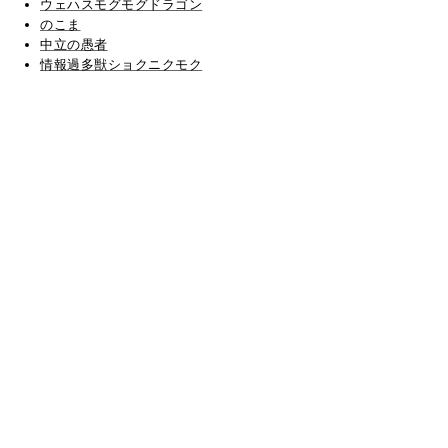
ウェハスモグモグドラゴン
のこま
中立の愚者
情報過多獣ショクニクモク