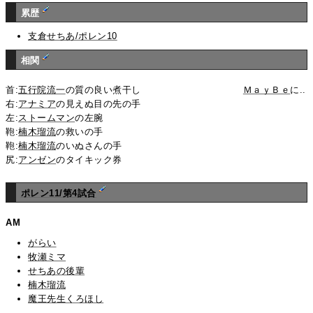
累歴
支倉せちあ/ポレン10
相関
首:
五行院流一
の質の良い煮干し
ＭａｙＢｅ
に..
右:
アナミア
の見えぬ目の先の手
左:
ストームマン
の左腕
鞄:
楠木瑠流
の救いの手
鞄:
楠木瑠流
のいぬさんの手
尻:
アンゼン
のタイキック券
ポレン11/第4試合
AM
がらい
牧瀬ミマ
せちあの後輩
楠木瑠流
魔王先生くろほし