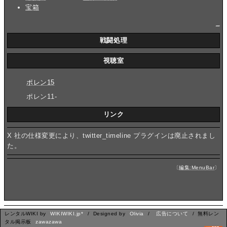
宝箱
_
戦闘処理
視聴室
ポレン15
ポレン11-
リンク
X 社の仕様変更により、twitter_timeline プラグインは廃止されまし
た。
〔
編集:MenuBar
〕
レンタルWIKI by
WIKIWIKI.jp*
/ Designed by
Olivia
/
広告について
/ 無料レン
タル掲示板
zawazawa