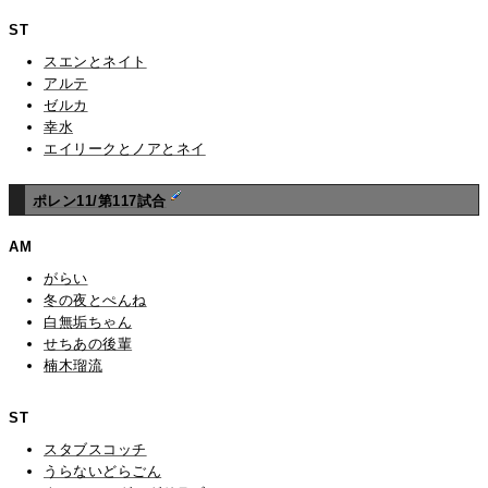
ST
スエンとネイト
アルテ
ゼルカ
幸水
エイリークとノアとネイ
ポレン11/第117試合
AM
がらい
冬の夜とぺんね
白無垢ちゃん
せちあの後輩
楠木瑠流
ST
スタブスコッチ
うらないどらごん