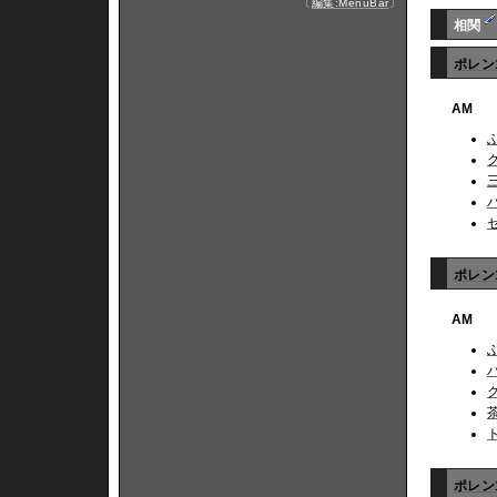
〔
編集:MenuBar
〕
相関
ポレン
AM
ポレン1
AM
ポレン1