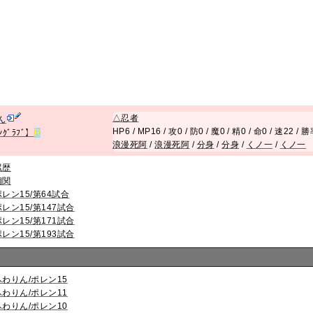
△
忍者
ん
HP6 / MP16 / 攻0 / 防0 / 魔0 / 精0 / 命0 / 速22 / 
ﾝｸﾞﾗﾌﾞ】
R
浪漫死阿
/
浪漫死阿
/
分身
/
分身
/
くノ一
/
くノ一
累歴
相関
ポレン15/第64試合
ポレン15/第147試合
ポレン15/第171試合
ポレン15/第193試合
ふわりん/ポレン15
ふわりん/ポレン11
ふわりん/ポレン10