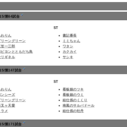
15/第64試合
ST
ふわりん
書記番長
グリーングリーン
ミミちゃん
三笠一三郎
ワタシ
パピヨンとともだち鳥
カクカイ
セリギネル
サシキ
5/第147試合
ST
ふわりん
看板娘のツキ
バンシーズ
看板娘のウミ
グリーングリーン
給仕係のくくり
茶叉ヶ天愛
南風のサルバドール
トラメ
給仕係の牡丹
5/第171試合