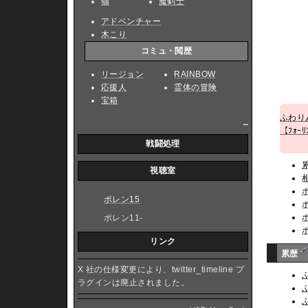
猫
魔剣士
アドベンチャー
木こり
コミュ・閲歴
リージョン
RAINBOW
応援人
霊体の冒険
宝箱
ふわり
_
【ﾌｫｰﾘ
戦闘処理
視聴室
ポレン15
ポレン11-
リンク
累歴
X 社の仕様変更により、twitter_timeline プ
ラグインは廃止されました。