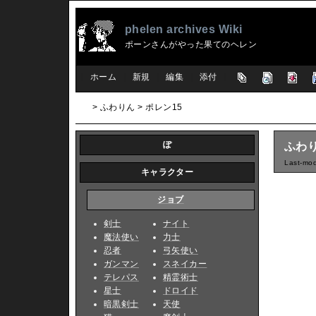
phelen archives Wiki
ポーンさんがやった果てのヘレン
[
ホーム
|
新規
|
編集
|
添付
]
> ふわりん > ポレン15
ぽ
ふわり
Last-mod
キャラクター
ジョブ
剣士
ナイト
魔法使い
力士
忍者
弓矢使い
ガンマン
スネイカー
テレパス
精霊術士
星士
ドロイド
暗黒剣士
天使