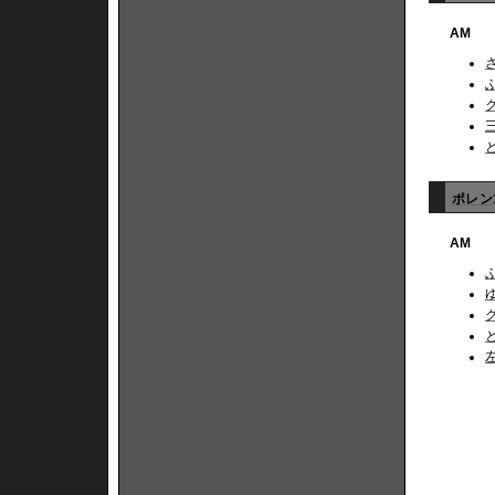
AM
ポレン1
AM