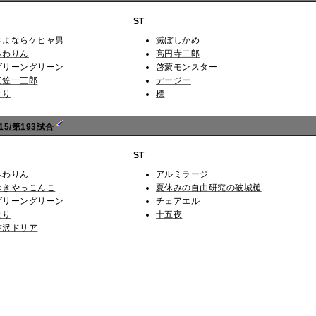
ST
さよならケヒャ男
滅ぼしかめ
ふわりん
高円寺二郎
グリーングリーン
啓蒙モンスター
三笠一三郎
デージー
とり
標
5/第193試合
ST
ふわりん
アルミラージ
ゆきやっこんこ
夏休みの自由研究の破城槌
グリーングリーン
チェアエル
とり
十五夜
左沢ドリア