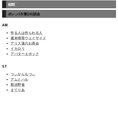
相関
ポレン15/第101試合
AM
作る人は作られる人
週末喫茶ウェイサイド
アリス達のお茶会
イカロリ
アバターエポック
ST
つぃからもつぃ
アムとハル
那須野雀
まてりあ