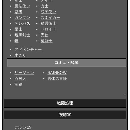
剣士
ナイト
魔法使い
力士
忍者
弓矢使い
ガンマン
スネイカー
テレパス
精霊術士
星士
ドロイド
暗黒剣士
天使
猫
魔剣士
アドベンチャー
木こり
コミュ・閲歴
リージョン
RAINBOW
応援人
霊体の冒険
宝箱
_
戦闘処理
視聴室
ポレン15