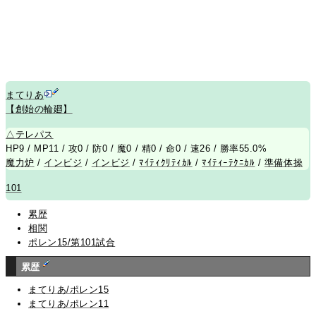
まてりあ
【創始の輪廻】
△
テレパス
HP9 / MP11 / 攻0 / 防0 / 魔0 / 精0 / 命0 / 速26 / 勝率55.0%
魔力炉
/
インビジ
/
インビジ
/
ﾏｲﾃｨｸﾘﾃｨｶﾙ
/
ﾏｲﾃｨｰﾃｸﾆｶﾙ
/
準備体操
101
累歴
相関
ポレン15/第101試合
累歴
まてりあ/ポレン15
まてりあ/ポレン11