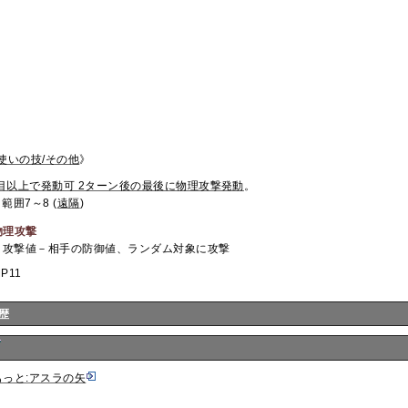
使いの技/その他
》
ｰﾝ目以上で発動可 2ターン後の最後に物理攻撃発動
。
 範囲7～8 (
遠隔
)
物理攻撃
攻撃値－相手の防御値、ランダム対象に攻撃
P11
歴
もっと:アスラの矢