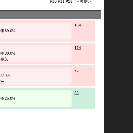
P10
P11
P15
［
弓矢使い
］
184
/ 勝率69.0%
174
/ 勝率30.0%
/
毒矢
76
率28.6%
与一
83
/ 勝率25.0%