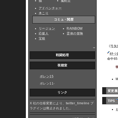
猫
魔剣士
アドベンチャー
木こり
コミュ・閲歴
リージョン
RAINBOW
応援人
霊体の冒険
宝箱
《
弓矢
_
4ﾀ
戦闘処理
命中65
視聴室
ポレン15
M
ポレン11-
変更履
リンク
TIPS
X 社の仕様変更により、twitter_timeline プ
ラグインは廃止されました。