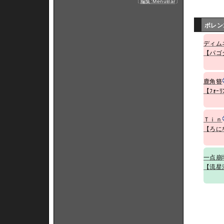
〔
編集:MenuBar
〕
ポレン
ディム
【パゴ
鹿角簪
【ﾌｫｰﾘ
Ｔｉｎ
【ろに
一点崩
【流星