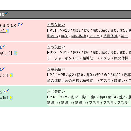
15
△
弓矢使い
ネルＸ１０
HP31 / MP10 / 攻22 / 防0 / 魔0 / 精0 / 命0 / 速5 
ダ】
R
影縫い
/
毒矢
/
頭の体操
/
アスラ
/
準備体操
/
与一
△
弓矢使い
HP28 / MP12 / 攻28 / 防0 / 魔0 / 精0 / 命0 / 速0 
ﾝｸﾞﾗﾌﾞ】
R
ナージャ
/
キンナラ
/
精神統一
/
アスラ
/
頭の体操
△
弓矢使い
HP2 / MP5 / 攻2 / 防0 / 魔0 / 精0 / 命0 / 速33 / 勝
なげ】
R
頭の体操
/
頭の体操
/
精神統一
/
アスラ
/
影縫い
/
△
弓矢使い
壊
HP18 / MP5 / 攻18 / 防0 / 魔0 / 精0 / 命14 / 速3 
流転】
R
影縫い
/
影縫い
/
影縫い
/
アスラ
/
アスラ
/
アスラ