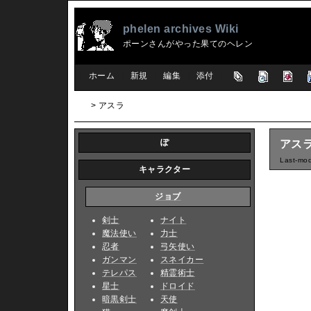
phelen archives Wiki
ポーンさんがやった果てのヘレン
[
ホーム
|
新規
|
編集
|
添付
]
> アスラ
ぽ
アス
Last-mod
キャラクター
ジョブ
剣士
ナイト
魔法使い
力士
忍者
弓矢使い
ガンマン
スネイカー
テレパス
精霊術士
星士
ドロイド
暗黒剣士
天使