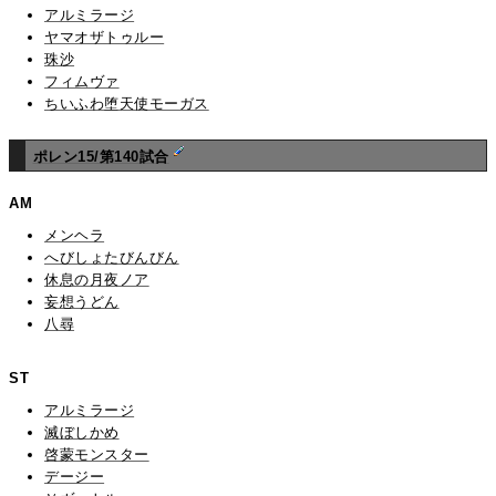
アルミラージ
ヤマオザトゥルー
珠沙
フィムヴァ
ちいふわ堕天使モーガス
ポレン15/第140試合
AM
メンヘラ
へびしょたびんびん
休息の月夜ノア
妄想うどん
八尋
ST
アルミラージ
滅ぼしかめ
啓蒙モンスター
デージー