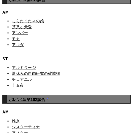
AM
しらたまたゃの娘
茶叉ヶ天愛
アンバー
モカ
アルダ
ST
アルミラージ
夏休みの自由研究の破城槌
チェアエル
十五夜
ポレン15/第192試合
AM
椎奈
シスターティナ
アスター