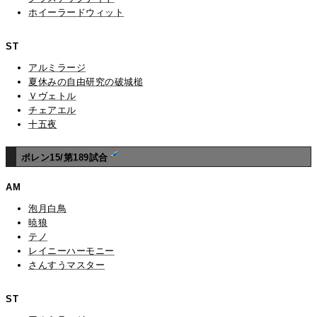
ホイーラードウィット
ST
アルミラージ
夏休みの自由研究の破城槌
Ｖヴェトル
チェアエル
十五夜
ポレン15/第189試合
AM
泡月白鳥
暁狼
テノ
レイニーハーモニー
さんすうマスター
ST