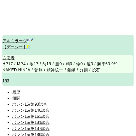
アルミラージ
【デージー】
R
△
忍者
HP17 / MP4 / 攻17 / 防19 / 魔0 / 精0 / 命0 / 速0 / 勝率60.9%
NAKED NINJA
/
苦無
/
精神統一
/
鎖鎌
/
分銅
/
投石
193
累歴
相関
ポレン15/第93試合
ポレン15/第140試合
ポレン15/第163試合
ポレン15/第181試合
ポレン15/第187試合
ポレン15/第189試合