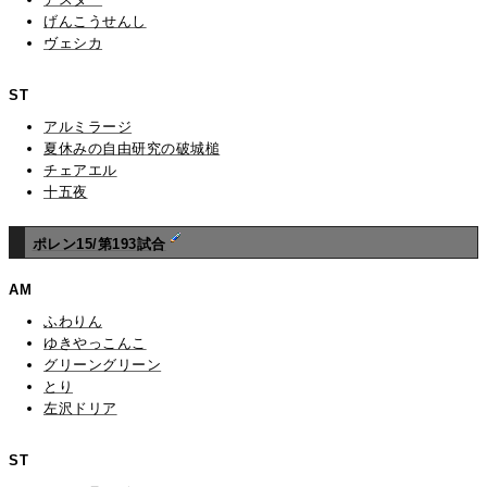
げんこうせんし
ヴェシカ
ST
アルミラージ
夏休みの自由研究の破城槌
チェアエル
十五夜
ポレン15/第193試合
AM
ふわりん
ゆきやっこんこ
グリーングリーン
とり
左沢ドリア
ST