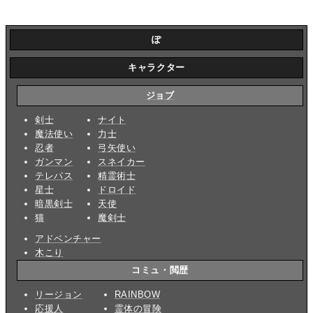
ぽ
キャラクター
ジョブ
剣士
ナイト
魔法使い
力士
忍者
弓矢使い
ガンマン
スネイカー
テレパス
精霊術士
星士
ドロイド
暗黒剣士
天使
猫
魔剣士
アドベンチャー
木こり
コミュ・閲歴
リージョン
RAINBOW
応援人
霊体の冒険