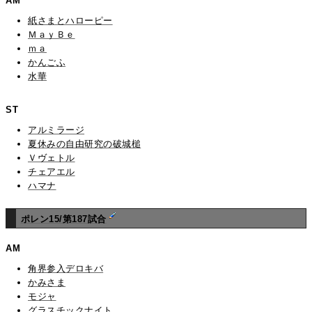
AM
紙さまとハローピー
ＭａｙＢｅ
ｍａ
かんごふ
水華
ST
アルミラージ
夏休みの自由研究の破城槌
Ｖヴェトル
チェアエル
ハマナ
ポレン15/第187試合
AM
角界参入デロキバ
かみさま
モジャ
グラスチックナイト