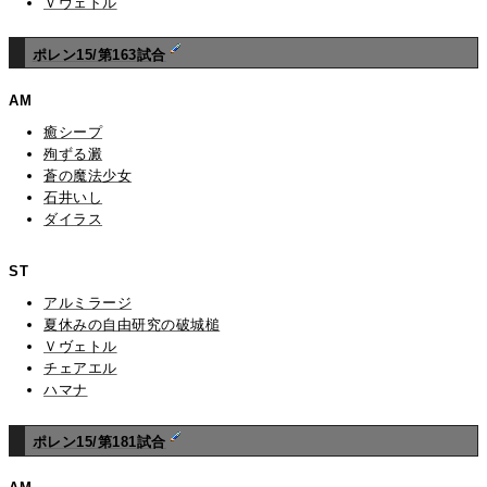
Ｖヴェトル
ポレン15/第163試合
AM
癒シープ
殉ずる澱
蒼の魔法少女
石井いし
ダイラス
ST
アルミラージ
夏休みの自由研究の破城槌
Ｖヴェトル
チェアエル
ハマナ
ポレン15/第181試合