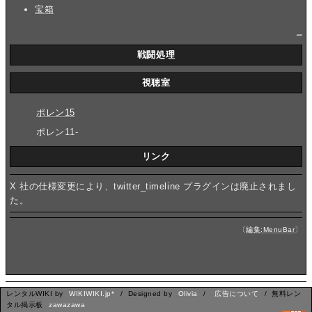
宝箱
_
戦闘処理
視聴室
ポレン15
ポレン11-
リンク
X 社の仕様変更により、twitter_timeline プラグインは廃止されまし
た。
〔
編集:MenuBar
〕
レンタルWIKI by
WIKIWIKI.jp*
/ Designed by
Olivia
/
広告について
/ 無料レン
タル掲示板
zawazawa