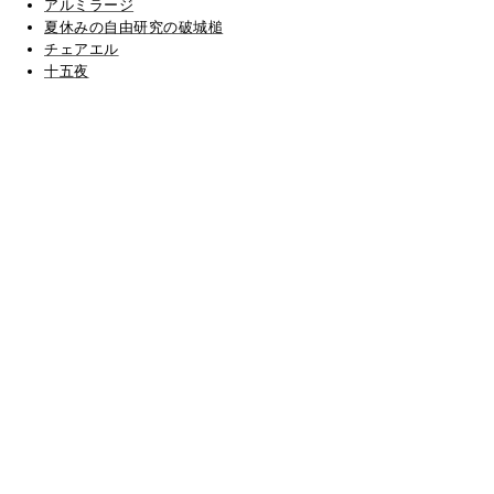
アルミラージ
夏休みの自由研究の破城槌
チェアエル
十五夜