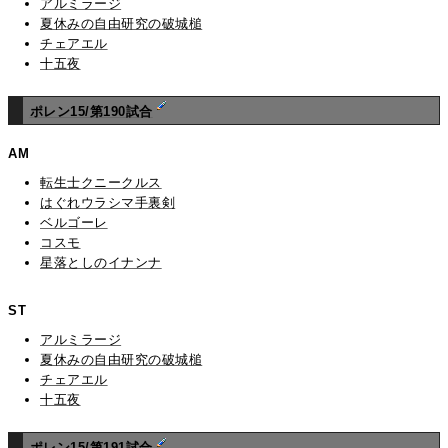
アルミラージ
夏休みの自由研究の破城槌
チェアエル
十五夜
ポレン15/第190試合
AM
転生士クニークルス
はぐれウラシマ手裏剣
ベルゴーレ
コスモ
星落としのイナンナ
ST
アルミラージ
夏休みの自由研究の破城槌
チェアエル
十五夜
ポレン15/第191試合