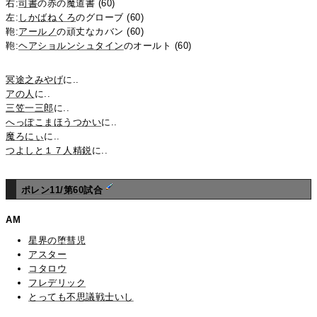
右:
司書
の赤の魔道書 (60)
左:
しかばねくろ
のグローブ (60)
鞄:
アールノ
の頑丈なカバン (60)
鞄:
ヘアショルンシュタイン
のオールト (60)
冥途之みやげ
に..
アの人
に..
三笠一三郎
に..
へっぽこまほうつかい
に..
魔ろにぃ
に..
つよしと１７人精鋭
に..
ポレン11/第60試合
AM
星界の堕彗児
アスター
コタロウ
フレデリック
とっても不思議戦士いし