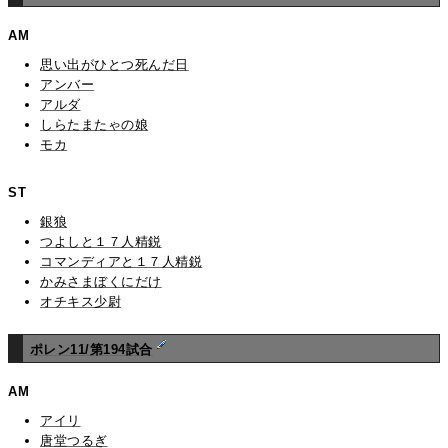
AM
思い出がひとつ死んだ日
アンバー
アルダ
しらたまたゃの娘
モカ
ST
銀狼
つよしと１７人精鋭
コマンディアと１７人精鋭
かみさまぼくにだけ
オチキス少尉
ポレン11/第194試合
AM
アイリ
唐堂つるぎ