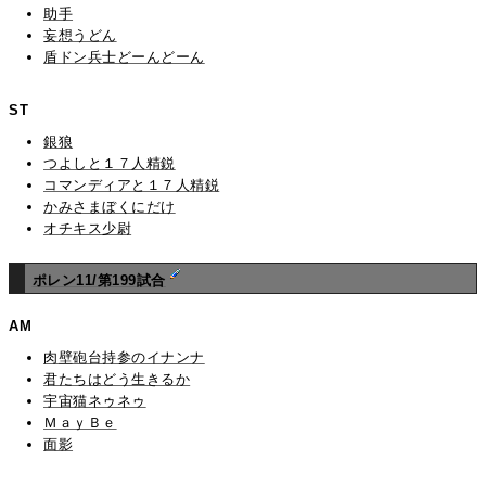
助手
妄想うどん
盾ドン兵士どーんどーん
ST
銀狼
つよしと１７人精鋭
コマンディアと１７人精鋭
かみさまぼくにだけ
オチキス少尉
ポレン11/第199試合
AM
肉壁砲台持参のイナンナ
君たちはどう生きるか
宇宙猫ネゥネゥ
ＭａｙＢｅ
面影