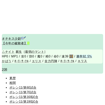
オチキス少尉
【今年の被験者】
R
△
ナイト
屍生
［
最弱のマント
］
HP0 / MP1 / 攻0 / 防0 / 魔0 / 精0 / 命0 / 速39
+1
/
勝率92.5%
かばう
/
ﾎｰﾘｰｻｰｸﾙ
/
エリス
/
全力円陣
/
ﾎｰﾘｰｻｰｸﾙ
/
エリス
208
累歴
相関
ポレン11/第60試合
ポレン11/第70試合
ポレン11/第168試合
ポレン11/第190試合