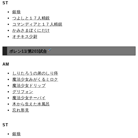
ST
銀狼
つよしと１７人精鋭
コマンディアと１７人精鋭
かみさまぼくにだけ
オチキス少尉
ポレン11/第203試合
AM
しりたろうの弟のしり痔
魔法少女みがくるミロク
魔法少女ドリップ
グリフォン
魔法少女チーバイ
木から生えた水風呂
忘れ形見
ST
銀狼