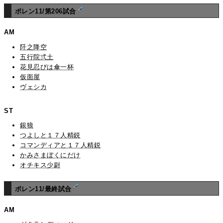
ポレン11/第206試合
AM
阡之降空
五行院弍土
花見忍びは傘一杯
仮面屋
ヴェシカ
ST
銀狼
つよしと１７人精鋭
コマンディアと１７人精鋭
かみさまぼくにだけ
オチキス少尉
ポレン11/最終試合
AM