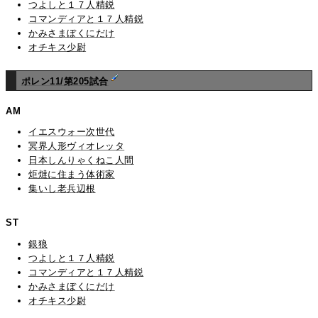
つよしと１７人精鋭
コマンディアと１７人精鋭
かみさまぼくにだけ
オチキス少尉
ポレン11/第205試合
AM
イエスウォー次世代
冥界人形ヴィオレッタ
日本しんりゃくねこ人間
炬燵に住まう体術家
集いし老兵辺根
ST
銀狼
つよしと１７人精鋭
コマンディアと１７人精鋭
かみさまぼくにだけ
オチキス少尉