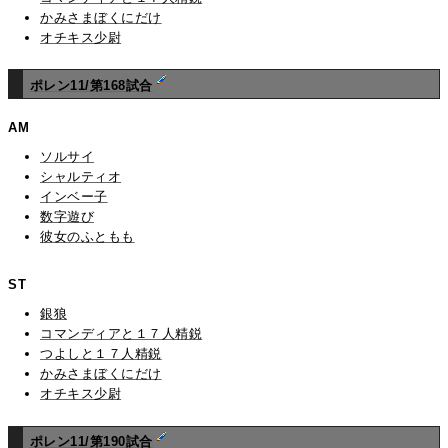
かみさまぼくにだけ
オチキス少尉
ポレン11/第168試合
AM
ソルサイ
シャルティオ
インベー子
数字遊び
彼女のふともも
ST
銀狼
コマンディアと１７人精鋭
つよしと１７人精鋭
かみさまぼくにだけ
オチキス少尉
ポレン11/第190試合