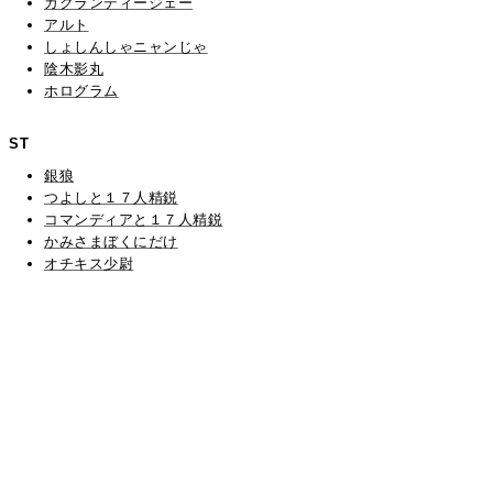
ガクランディージェー
アルト
しょしんしゃニャンじゃ
陰木影丸
ホログラム
ST
銀狼
つよしと１７人精鋭
コマンディアと１７人精鋭
かみさまぼくにだけ
オチキス少尉