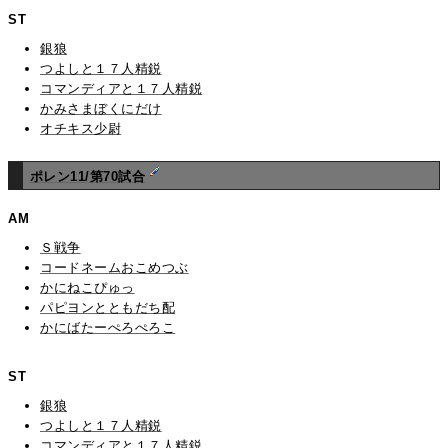
ST
銀狼
つよしと１７人精鋭
コマンディアと１７人精鋭
かみさまぼくにだけ
オチキス少尉
ポレン11/第70試合
AM
Ｓ戦争
コードネームおこめつぶ
かにねこぴゅっ
パピヨンとともだち配
かにばたーぺろぺろこ
ST
銀狼
つよしと１７人精鋭
コマンディアと１７人精鋭