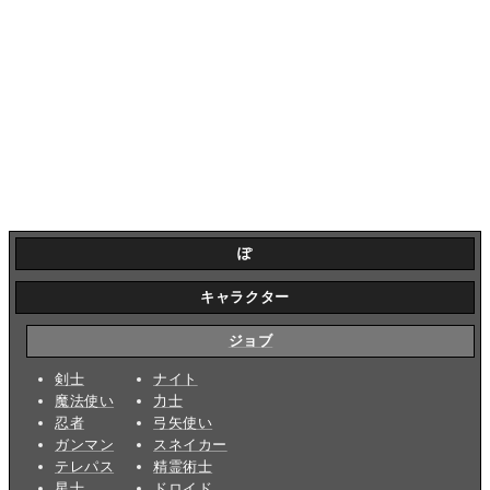
ぽ
キャラクター
ジョブ
剣士
ナイト
魔法使い
力士
忍者
弓矢使い
ガンマン
スネイカー
テレパス
精霊術士
星士
ドロイド