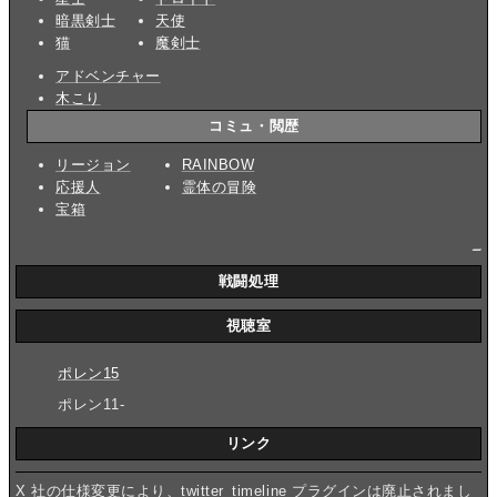
暗黒剣士
天使
猫
魔剣士
アドベンチャー
木こり
コミュ・閲歴
リージョン
RAINBOW
応援人
霊体の冒険
宝箱
_
戦闘処理
視聴室
ポレン15
ポレン11-
リンク
X 社の仕様変更により、twitter_timeline プラグインは廃止されまし