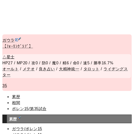
ガウラ
【ﾌｫｰﾘﾝｸﾞﾗﾌﾞ】
△
星士
HP27 / MP20 / 攻0 / 防0 / 魔0 / 精6 / 命0 / 速5 / 勝率16.7%
オールト
/
メテオ
/
良き占い
/
大精神統一
/
タロット
/
ライヂングス
ター
35
累歴
相関
ポレン15/第35試合
累歴
ガウラ/ポレン15