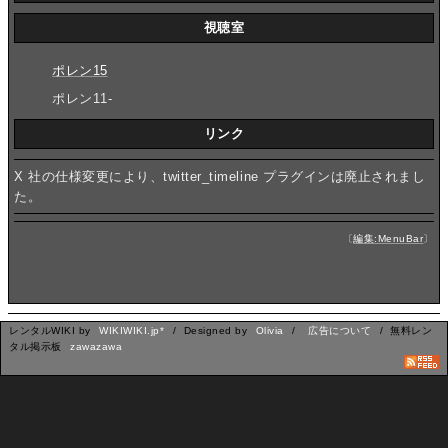
視聴室
ポレン15
ポレン11-
リンク
X 社の仕様変更により、twitter_timeline プラグインは廃止されまし
た。
〔
編集:MenuBar
〕
レンタルWIKI by
WIKIWIKI.jp*
/ Designed by
Olivia
/
広告について
/ 無料レン
タル掲示板
zawazawa