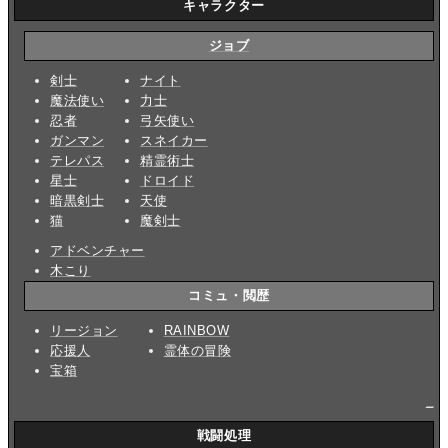
キャラクター
ジョブ
剣士
ナイト
魔法使い
力士
忍者
弓矢使い
ガンマン
スネイカー
テレパス
精霊術士
星士
ドロイド
暗黒剣士
天使
猫
魔剣士
アドベンチャー
木こり
コミュ・閲歴
リージョン
RAINBOW
応援人
霊体の冒険
宝箱
_
戦闘処理