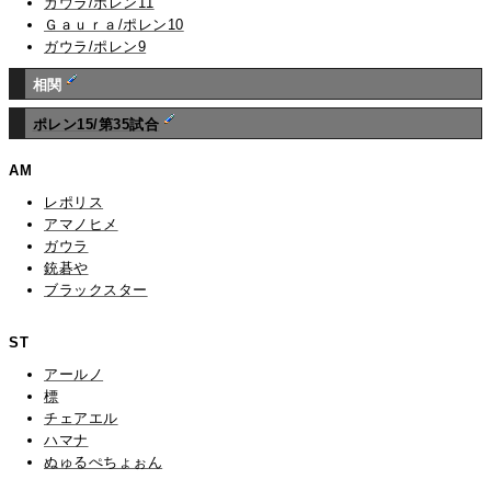
ガウラ/ポレン11
Ｇａｕｒａ/ポレン10
ガウラ/ポレン9
相関
ポレン15/第35試合
AM
レポリス
アマノヒメ
ガウラ
銃碁や
ブラックスター
ST
アールノ
標
チェアエル
ハマナ
ぬゅるぺちょぉん