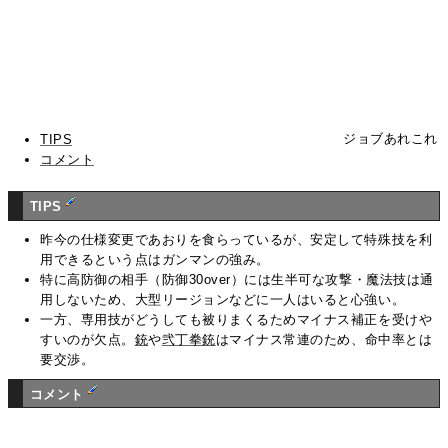
ジョブあれこれ
TIPS
コメント
TIPS
昨今の仕様変更であおりを食らっているが、安定して特殊技を利
用できるという点はガンマンの強み。
特に高防御の相手（防御30over）には生半可な攻撃・魔法技は通
用しないため、大型リージョンなどに一人はいると心強い。
一方、専用技がどうしても被りまくるためマイナス補正を受けや
すいのが欠点。
銃
や
弐丁拳銃
はマイナス常連のため、命中率とは
要交渉。
コメント