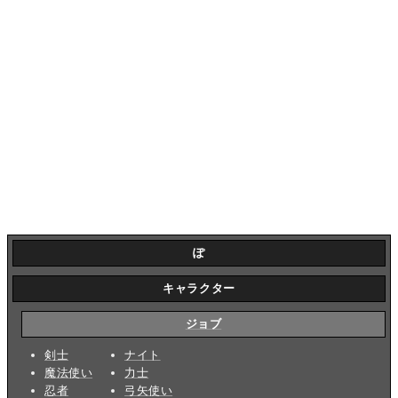
ぽ
キャラクター
ジョブ
剣士
ナイト
魔法使い
力士
忍者
弓矢使い