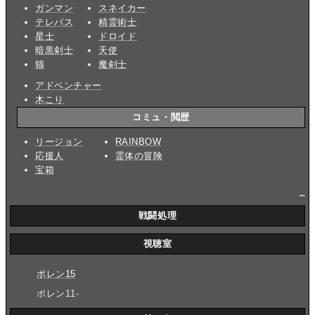
ガンマン
スネイカー
テレパス
精霊術士
星士
ドロイド
暗黒剣士
天使
猫
魔剣士
アドベンチャー
木こり
コミュ・閲歴
リージョン
RAINBOW
応援人
霊体の冒険
宝箱
_
戦闘処理
視聴室
ポレン15
ポレン11-