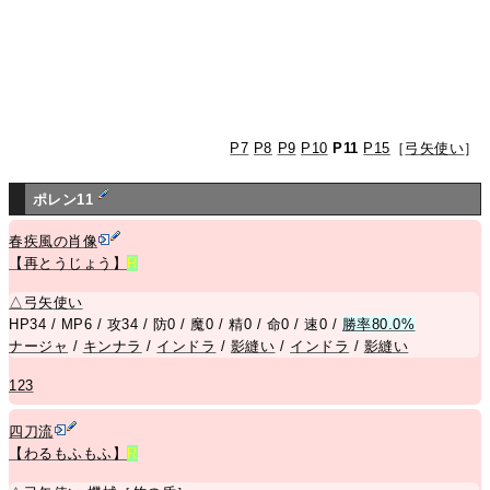
P7
P8
P9
P10
P11
P15
［
弓矢使い
］
ポレン11
春疾風の肖像
【再とうじょう】
R
△
弓矢使い
HP34 / MP6 / 攻34 / 防0 / 魔0 / 精0 / 命0 / 速0 /
勝率80.0%
ナージャ
/
キンナラ
/
インドラ
/
影縫い
/
インドラ
/
影縫い
123
四刀流
【わるもふもふ】
R