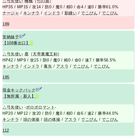
△
弓矢使い
機械
［
竹の盾
］
HP35 / MP15 / 攻14 / 防0 / 魔0 / 精0 / 命4 / 速0 / 勝率61.0%
ナージャ
/
キンナラ
/
インドラ
/
影縫い
/
でこぴん
/
でこぴん
189
安納妹子
【108番出口】
R
△
弓矢使い
鹿
［
天帝裏魔王剣
］
HP42 / MP9 / 攻15 / 防0 / 魔0 / 精0 / 命0 / 速7 / 勝率56.5%
キンナラ
/
インドラ
/
毒矢
/
アスラ
/
でこぴん
/
でこぴん
185
現金キックバック
【無所属・新人】
R
△
弓矢使い
-
ボロボロマント
-
HP20 / MP12 / 攻20 / 防0 / 魔0 / 精0 / 命6 / 速2 / 勝率44.0%
キンナラ
/
頭の体操
/
頭の体操
/
アスラ
/
でこぴん
/
でこぴん
112