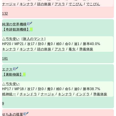
ナージャ
/
キンナラ
/
頭の体操
/
アスラ
/
でこぴん
/
でこぴん
132
純潔の世界機構
【奇跡観測機構】
R
△
弓矢使い
［
旅人のマント
］
HP20 / MP21 / 攻17 / 防0 / 魔0 / 精0 / 命0 / 速1 / 勝率40.0%
キンナラ
/
キンナラ
/
頭の体操
/
アスラ
/
毒矢
/
準備体操
181
エクス
【裏動物園】
R
△
弓矢使い
HP17 / MP18 / 攻17 / 防0 / 魔0 / 精0 / 命5 / 速0 / 勝率38.7%
精神統一
/
チャンドラ
/
ナージャ
/
キンナラ
/
インドラ
/
準備体操
9
せちあの後輩