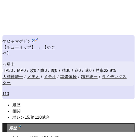
ケヒャマゲドン
【チューリップ】
→
【かぐ
や】
△
星士
HP30 / MP0 / 攻0 / 防0 / 魔0 / 精30 / 命0 / 速0 / 勝率22.9%
大精神統一
/
メテオ
/
メテオ
/
準備体操
/
精神統一
/
ライヂングス
ター
110
累歴
相関
ポレン15/第110試合
累歴