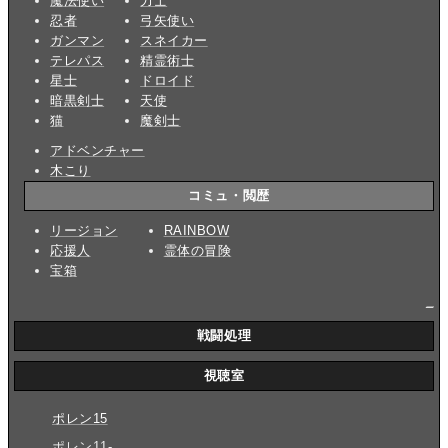
魔法使い
力士
忍者
弓矢使い
ガンマン
スネイカー
テレパス
精霊術士
星士
ドロイド
暗黒剣士
天使
猫
魔剣士
アドベンチャー
木こり
コミュ・閲歴
リージョン
RAINBOW
応援人
霊体の冒険
宝箱
_
戦闘処理
視聴室
ポレン15
ポレン11-