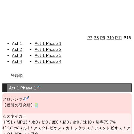
P7
P8
P9
P10
P11
P15
Act 1
Act 1 Phase 1
Act 2
Act 1 Phase 2
Act 3
Act 1 Phase 3
Act 4
Act 1 Phase 4
登録順
Act 1 Phase 1
フロレンツ
【近所の研究所】
R
△
スネイカー
HP51 / MP13 / 攻0 / 防0 / 魔0 / 精0 / 命0 / 速10 / 勝率75.7%
ﾎﾟｲｽﾞﾝﾊﾞﾀﾌﾗｲ
/
アスクレピオス
/
カドゥケウス
/
アスクレピオス
/
ア