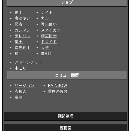
ジョブ
剣士
ナイト
魔法使い
力士
忍者
弓矢使い
ガンマン
スネイカー
テレパス
精霊術士
星士
ドロイド
暗黒剣士
天使
猫
魔剣士
アドベンチャー
木こり
コミュ・閲歴
リージョン
RAINBOW
応援人
霊体の冒険
宝箱
_
戦闘処理
視聴室