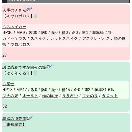
人事のＡさん
【㈱ウロボロス】
R
△
スネイカー
HP30 / MP9 / 攻30 / 防0 / 魔0 / 精0 / 命0 / 速1 / 勝率65.1%
カドゥケウス
/
スネイク
/
レッドスネイク
/
アスクレピオス
/
頭の体
操
/
ウロボロス
27
誠に恐縮ですが除夜の鐘
【ゆく年くる年】
R
△
星士
HP18 / MP17 / 攻0 / 防0 / 魔0 / 精15 / 命0 / 速2 / 勝率31.6%
マナの泉
/
オールト
/
頭の体操
/
良き占い
/
マナの泉
/
タロット
32
星這の潜奔者
【未知星雲】