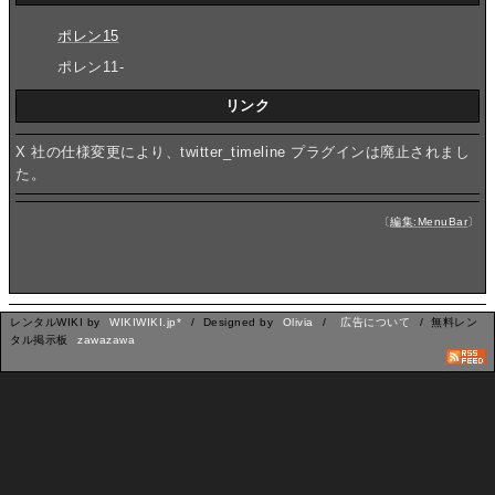
ポレン15
ポレン11-
リンク
X 社の仕様変更により、twitter_timeline プラグインは廃止されまし
た。
〔
編集:MenuBar
〕
レンタルWIKI by
WIKIWIKI.jp*
/ Designed by
Olivia
/
広告について
/ 無料レン
タル掲示板
zawazawa