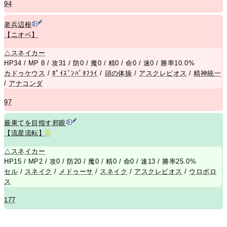
94
老兵辺根
【ニオベ】
△
スネイカー
HP34 / MP 8 / 攻31 / 防0 / 魔0 / 精0 / 命0 / 速0 / 勝率10.0%
カドゥケウス
/
ﾎﾟｲｽﾞﾝﾊﾞﾀﾌﾗｲ
/
頭の体操
/
アスクレピオス
/
精神統一
/
アナコンダ
97
最果てを目指す邪眼
【流星流転】
R
△
スネイカー
HP15 / MP2 / 攻0 / 防20 / 魔0 / 精0 / 命0 / 速13 / 勝率25.0%
セル
/
スネイク
/
メドゥーサ
/
スネイク
/
アスクレピオス
/
ウロボロ
ス
177