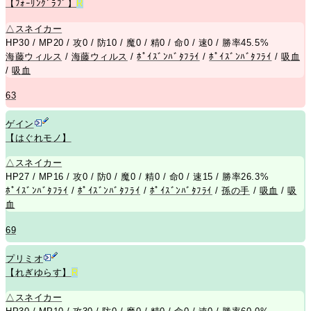
【ﾌｫｰﾘﾝｸﾞﾗﾌﾞ】
R
△
スネイカー
HP30 / MP20 / 攻0 / 防10 / 魔0 / 精0 / 命0 / 速0 / 勝率45.5%
海藤ウィルス
/
海藤ウィルス
/
ﾎﾟｲｽﾞﾝﾊﾞﾀﾌﾗｲ
/
ﾎﾟｲｽﾞﾝﾊﾞﾀﾌﾗｲ
/
吸血
/
吸血
63
ゲイン
【はぐれモノ】
△
スネイカー
HP27 / MP16 / 攻0 / 防0 / 魔0 / 精0 / 命0 / 速15 / 勝率26.3%
ﾎﾟｲｽﾞﾝﾊﾞﾀﾌﾗｲ
/
ﾎﾟｲｽﾞﾝﾊﾞﾀﾌﾗｲ
/
ﾎﾟｲｽﾞﾝﾊﾞﾀﾌﾗｲ
/
孫の手
/
吸血
/
吸
血
69
プリミオ
【れぎゆらす】
R
△
スネイカー