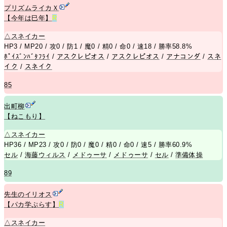
プリズムライカＸ
【今年は巳年】
R
△
スネイカー
HP3 / MP20 / 攻0 / 防1 / 魔0 / 精0 / 命0 / 速18 / 勝率58.8%
ﾎﾟｲｽﾞﾝﾊﾞﾀﾌﾗｲ
/
アスクレピオス
/
アスクレピオス
/
アナコンダ
/
スネ
イク
/
スネイク
85
出町柳
【ねこもり】
△
スネイカー
HP36 / MP23 / 攻0 / 防0 / 魔0 / 精0 / 命0 / 速5 / 勝率60.9%
セル
/
海藤ウィルス
/
メドゥーサ
/
メドゥーサ
/
セル
/
準備体操
89
先生のイリオス
【パカ学ぷらす】
R
△
スネイカー