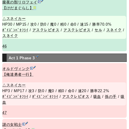
朧夜の獣リロフェイ
【けだまぐらし】
R
△
スネイカー
HP30 / MP15 / 攻0 / 防0 / 魔0 / 精0 / 命0 / 速15 / 勝率70.0%
ﾎﾟｲｽﾞﾝﾊﾞﾀﾌﾗｲ
/
アスクレピオス
/
アスクレピオス
/
セル
/
スネイク
/
スネイク
46
Act 1 Phase 3
オルドヴィンク
【俺達勇者一行】
△
スネイカー
HP3 / MP17 / 攻3 / 防0 / 魔0 / 精0 / 命0 / 速20 / 勝率22.2%
ﾎﾟｲｽﾞﾝﾊﾞﾀﾌﾗｲ
/
ﾎﾟｲｽﾞﾝﾊﾞﾀﾌﾗｲ
/
アスクレピオス
/
吸血
/
孫の手
/
吸
血
47
謎の女戦士