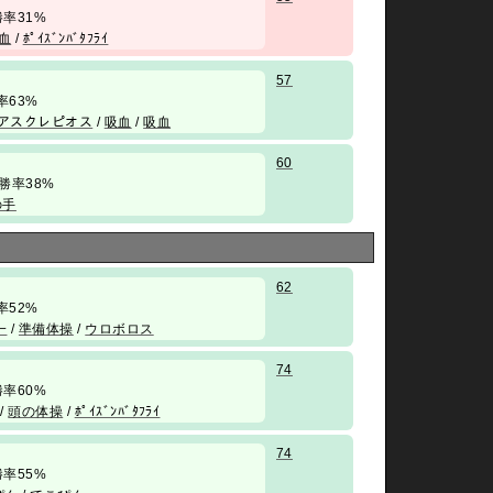
/ 勝率31%
血
/
ﾎﾟｲｽﾞﾝﾊﾞﾀﾌﾗｲ
57
 勝率63%
アスクレピオス
/
吸血
/
吸血
60
 / 勝率38%
の手
62
 勝率52%
一
/
準備体操
/
ウロボロス
74
/ 勝率60%
/
頭の体操
/
ﾎﾟｲｽﾞﾝﾊﾞﾀﾌﾗｲ
74
/ 勝率55%