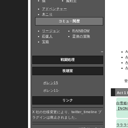
猫
魔剣士
アドベンチャー
木こり
コミュ・閲歴
リージョン
RAINBOW
応援人
霊体の冒険
宝箱
_
A
A
戦闘処理
A
A
視聴室
登
ポレン15
ポレン11-
Act 1
リンク
白雪姫
【NON
X 社の仕様変更により、twitter_timeline プ
ラグインは廃止されました。
ラララ