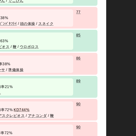
ぴん
/
でこぴん
77
勝率38%
ｽﾞﾝﾊﾞﾀﾌﾗｲ
/
頭の体操
/
スネイク
85
勝率63%
ピオス
/
鞭
/
ウロボロス
86
 勝率38%
ーサ
/
準備体操
89
/ 勝率21%
ん
90
/ 勝率72%
KD744%
アスクレピオス
/
アナコンダ
/
鞭
90
/ 勝率72%