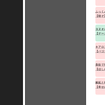
ふっく
【朝ぞ
ヨヌオ
【デー
キアロ
【パゴ
貪欲で
【ほし
嫉妬と
【幸せ