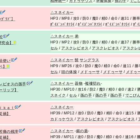
精神統一
/
カドゥケウス
/
準備体操
/
孫の手
/
でこ
△
スネイカー
HP3 / MP8 / 攻0 / 防0 / 魔0 / 精0 / 命0 / 速31 / 
ﾝｸﾞﾗﾌﾞ】
ﾎﾟｲｽﾞﾝﾊﾞﾀﾌﾗｲ
/
ﾎﾟｲｽﾞﾝﾊﾞﾀﾌﾗｲ
/
ﾎﾟｲｽﾞﾝﾊﾞﾀﾌﾗｲ
/
ﾎﾟｲ
△
スネイカー
弟
蛇
HP3 / MP2 / 攻0 / 防0 / 魔0 / 精0 / 命0 / 速37 / 
N研究会】
R
セル
/
アスクレピオス
/
アスクレピオス
/
アスクレ
△
スネイカー
髭
サングラス
法使い
HP9 / MP26 / 攻0 / 防0 / 魔0 / 精0 / 命0 / 速11 /
ベ】
R
セル
/
頭の体操
/
メドゥーサ
/
メドゥーサ
/
メドゥ
△
スネイカー
器物
-
襤褸切れ
-
レピオスの孫手
HP30 / MP10 / 攻16 / 防2 / 魔0 / 精0 / 命0 / 速2 
ーリップ】
スネイク
/
セル
/
孫の手
/
孫の手
/
孫の手
/
でこぴ
△
スネイカー
ｉｋａｌ
HP39 / MP12 / 攻0 / 防0 / 魔0 / 精0 / 命0 / 速15 
災禍】
カドゥケウス
/
アスクレピオス
/
アスクレピオス
/
△
スネイカー
-
銀の盾
-
苦痛の残滓
HP39 / MP11 / 攻0 / 防0 / 魔0 / 精0 / 命0 / 速16 
災禍】