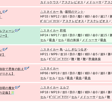
カドゥケウス
/
アスクレピオス
/
メドゥーサ
/
アス
△
スネイカー
魚
-
最弱のマント
-
ん
HP33 / MP12 / 攻0 / 防0 / 魔0 / 精0 / 命0 / 速17 
】
ﾎﾟｲｽﾞﾝﾊﾞﾀﾌﾗｲ
/
アスクレピオス
/
アスクレピオス
/
△
スネイカー
邪視
ルフォーン
HP24 / MP17 / 攻0 / 防0 / 魔0 / 精0 / 命0 / 速15 
ジー】
セル
/
吸血
/
セル
/
頭の体操
/
メドゥーサ
/
吸血
△
スネイカー
鳥
-
ふしぎなつるぎ
-
ン
HP21 / MP9 / 攻10 / 防0 / 魔0 / 精0 / 命5 / 速9 /
ダ】
セル
/
ﾎﾟｲｽﾞﾝﾊﾞﾀﾌﾗｲ
/
鞭
/
鞭
/
鞭
/
準備体操
△
スネイカー
強欲で悪食の飢え
HP66 / MP18 / 攻0 / 防0 / 魔0 / 精0 / 命0 / 速0 /
がりさん】
セル
/
セル
/
セル
/
吸血
/
吸血
/
吸血
△
スネイカー
エルフ
怨嗟の魔女
HP18 / MP19 / 攻0 / 防0 / 魔0 / 精9 / 命0 / 速6 /
の定義】
R
セル
/
ﾎﾟｲｽﾞﾝﾊﾞﾀﾌﾗｲ
/
セル
/
メドゥーサ
/
セル
/
鞭