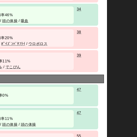
34
/ 勝率46%
/
頭の体操
/
吸血
38
/ 勝率20%
/
ﾎﾟｲｽﾞﾝﾊﾞﾀﾌﾗｲ
/
ウロボロス
39
 勝率11%
ル
/
でこぴん
47
 勝率0%
47
/ 勝率11%
/
頭の体操
/
頭の体操
55