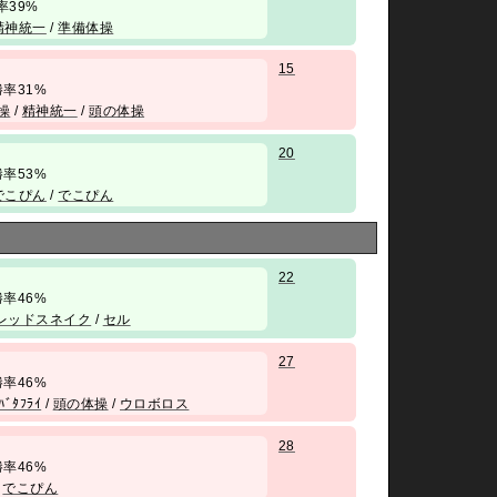
 勝率39%
精神統一
/
準備体操
15
/ 勝率31%
操
/
精神統一
/
頭の体操
20
/ 勝率53%
でこぴん
/
でこぴん
22
/ 勝率46%
レッドスネイク
/
セル
27
/ 勝率46%
ﾊﾞﾀﾌﾗｲ
/
頭の体操
/
ウロボロス
28
/ 勝率46%
/
でこぴん