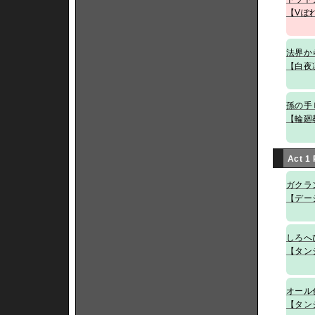
【Vぽ
法界か
【白夜
孫の手
【輪廻
Act 1
ガクラ
【デー
しろへ
【タン
オール
【タン