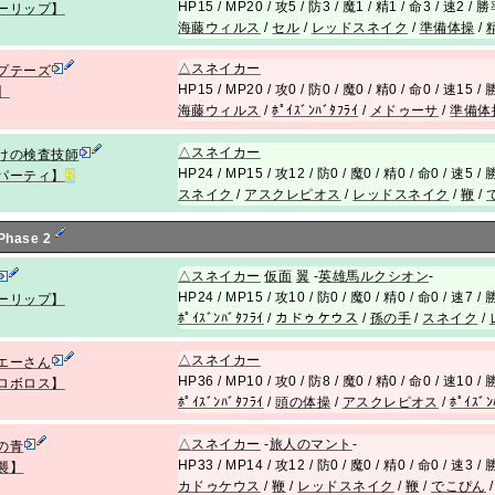
HP15 / MP20 / 攻5 / 防3 / 魔1 / 精1 / 命3 / 速2 /
ーリップ】
海藤ウィルス
/
セル
/
レッドスネイク
/
準備体操
/
△
スネイカー
プテーズ
HP15 / MP20 / 攻0 / 防0 / 魔0 / 精0 / 命0 / 速15 
】
海藤ウィルス
/
ﾎﾟｲｽﾞﾝﾊﾞﾀﾌﾗｲ
/
メドゥーサ
/
準備体
△
スネイカー
けの検査技師
HP24 / MP15 / 攻12 / 防0 / 魔0 / 精0 / 命0 / 速5 
パーティ】
R
スネイク
/
アスクレピオス
/
レッドスネイク
/
鞭
/
 Phase 2
△
スネイカー
仮面
翼
-
英雄馬ルクシオン
-
HP24 / MP15 / 攻10 / 防0 / 魔0 / 精0 / 命0 / 速7 
ーリップ】
ﾎﾟｲｽﾞﾝﾊﾞﾀﾌﾗｲ
/
カドゥケウス
/
孫の手
/
スネイク
/
△
スネイカー
エーさん
HP36 / MP10 / 攻0 / 防8 / 魔0 / 精0 / 命0 / 速10 
ロボロス】
ﾎﾟｲｽﾞﾝﾊﾞﾀﾌﾗｲ
/
頭の体操
/
アスクレピオス
/
ﾎﾟｲｽﾞﾝ
△
スネイカー
-
旅人のマント
-
の青
HP33 / MP14 / 攻12 / 防0 / 魔0 / 精0 / 命0 / 速3 
襲】
カドゥケウス
/
鞭
/
レッドスネイク
/
鞭
/
でこぴん