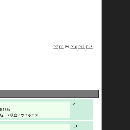
P7
P8
P9
P10
P11
P15
2
 勝率43%
統一
/
吸血
/
ウロボロス
13