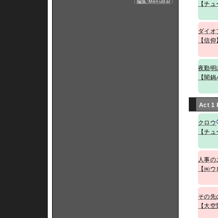
〔
編集:MenuBar
〕
【チュ
ダイオ
【信仰
夜勤明
【闇鍋
Act 1
クロウ
【チュ
人事の
【㈱ウ
その先
【大空