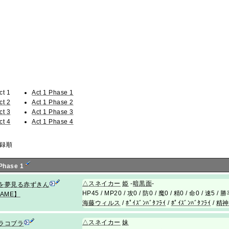
ct 1
Act 1 Phase 1
ct 2
Act 1 Phase 2
ct 3
Act 1 Phase 3
ct 4
Act 1 Phase 4
録順
 Phase 1
△
スネイカー
姫
-
暗黒面
-
を夢見る赤ずきん
HP45 / MP20 / 攻0 / 防0 / 魔0 / 精0 / 命0 / 速5 /
AME】
海藤ウィルス
/
ﾎﾟｲｽﾞﾝﾊﾞﾀﾌﾗｲ
/
ﾎﾟｲｽﾞﾝﾊﾞﾀﾌﾗｲ
/
精神
△
スネイカー
妹
ラコブラ