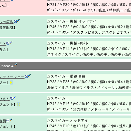
HP21 / MP20 / 攻0 / 防13 / 魔0 / 精0 / 命0 / 速0 
れん】
ﾎﾟｲｽﾞﾝﾊﾞﾀﾌﾗｲ
/
ﾎﾟｲｽﾞﾝﾊﾞﾀﾌﾗｲ
/
吸血
/
精神統一
/
吸
△
スネイカー
機械
オッドアイ
らの広告
HP45 / MP23 / 攻0 / 防0 / 魔0 / 精0 / 命0 / 速2 /
凛界龍域】
ﾎﾟｲｽﾞﾝﾊﾞﾀﾌﾗｲ
/
アスクレピオス
/
アスクレピオス
/
△
スネイカー
機械
-
兵剣
-
ＥＸ
HP18 / MP14 / 攻10 / 防0 / 魔0 / 精0 / 命10 / 速0
教会】
スネイク
/
スネイク
/
孫の手
/
孫の手
/
孫の手
/
孫
 Phase 4
△
スネイカー
眼鏡
音曲
ンディージェー
HP33 / MP25 / 攻0 / 防0 / 魔0 / 精0 / 命0 / 速4 /
ジー】
R
海藤ウィルス
/
海藤ウィルス
/
メドゥーサ
/
精神統
△
スネイカー
びさん
HP42 / MP16 / 攻0 / 防10 / 魔0 / 精0 / 命0 / 速0 
ジェント】
R
ﾎﾟｲｽﾞﾝﾊﾞﾀﾌﾗｲ
/
頭の体操
/
メドゥーサ
/
メドゥーサ
△
スネイカー
オッドアイ
色男
HP45 / MP10 / 攻10 / 防0 / 魔0 / 精0 / 命0 / 速5 
ジェント】