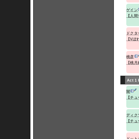
ゲイン
【人間
ドクタ
【Vぽ
桃彦
【桃月
Act 1
闇
【チュ
ディク
【チュ
ドット