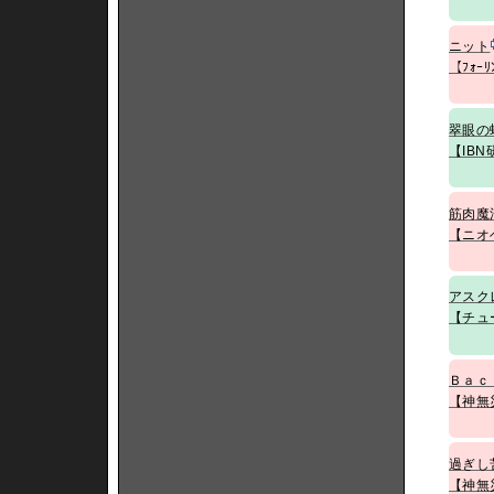
ニット
【ﾌｫｰﾘ
翠眼の
【IB
筋肉魔
【ニオ
アスク
【チュ
Ｂａｃ
【神無
過ぎし
【神無