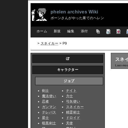
phelen archives Wiki
ポーンさんがやった果てのヘレン
[
ホーム
|
新規
|
編集
|
添付
]
>
スネイカー
> P9
ぽ
スネイ
Last-mod
キャラクター
ジョブ
剣士
ナイト
魔法使い
力士
忍者
弓矢使い
ガンマン
スネイカー
テレパス
精霊術士
星士
ドロイド
暗黒剣士
天使