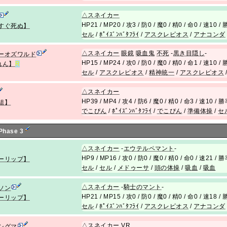
△
スネイカー
HP21 / MP20 / 攻3 / 防0 / 魔0 / 精0 / 命0 / 速10 
すぐ死ぬ】
セル
/
ﾎﾟｲｽﾞﾝﾊﾞﾀﾌﾗｲ
/
アスクレピオス
/
アナコンダ
△
スネイカー
眼鏡
吸血鬼
不死
-
黒き目隠し
-
ーオズワルド
HP15 / MP24 / 攻0 / 防0 / 魔0 / 精0 / 命1 / 速10 
れん】
R
セル
/
アスクレピオス
/
精神統一
/
アスクレピオス
△
スネイカー
HP39 / MP4 / 攻4 / 防6 / 魔0 / 精0 / 命3 / 速10 /
組】
でこぴん
/
ﾎﾟｲｽﾞﾝﾊﾞﾀﾌﾗｲ
/
でこぴん
/
準備体操
/
セ
 Phase 3
△
スネイカー
-
エウテルペマント
-
HP9 / MP16 / 攻0 / 防0 / 魔0 / 精0 / 命0 / 速21 /
ーリップ】
セル
/
セル
/
メドゥーサ
/
頭の体操
/
吸血
/
吸血
△
スネイカー
-
騎士のマント
-
ソン
HP21 / MP15 / 攻0 / 防0 / 魔0 / 精0 / 命0 / 速18 
ーリップ】
セル
/
ﾎﾟｲｽﾞﾝﾊﾞﾀﾌﾗｲ
/
アスクレピオス
/
アナコンダ
△
スネイカー
VR
シグマ