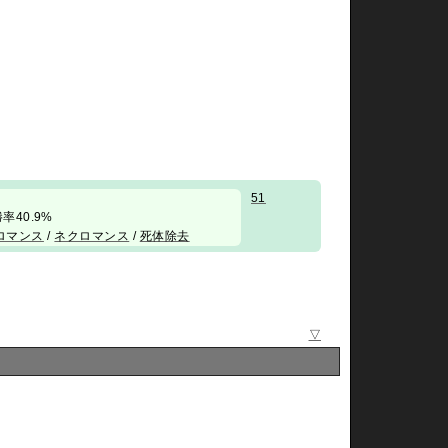
51
/ 勝率40.9%
ロマンス
/
ネクロマンス
/
死体除去
▽