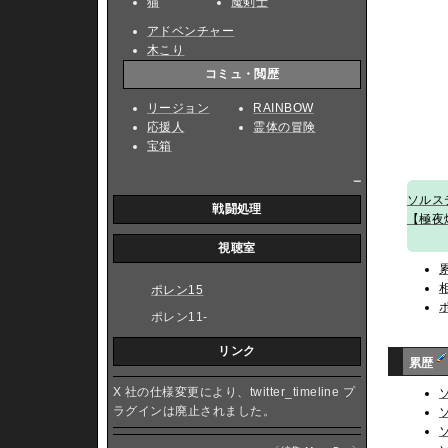
猫
魔剣士
アドベンチャー
木こり
コミュ・閲歴
リージョン
RAINBOW
応援人
霊体の冒険
宝箱
_
ソルス
戦闘処理
【極夜
視聴室
ポレン15
ポレン11-
リンク
累歴
X 社の仕様変更により、twitter_timeline プ
ラグインは廃止されました。