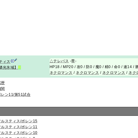
△
テレパス
-
帯
-
ティス
HP18 / MP20 / 攻0 / 防0 / 魔0 / 精0 / 命0 / 速14 
燐光氷域】
R
ネクロマンス
/
ネクロマンス
/
ネクロマンス
/
ネク
累歴
相関
ポレン11/第51試合
ソルスティス/ポレン15
ソルスティス/ポレン11
ソルスティス/ポレン10