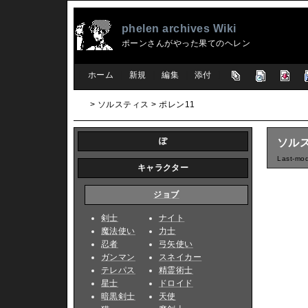
phelen archives Wiki
ポーンさんがやった果てのヘレン
[
ホーム
|
新規
|
編集
|
添付
]
> ソルスティス > ポレン11
ぽ
ソルス
Last-mod
キャラクター
ジョブ
剣士
ナイト
魔法使い
力士
忍者
弓矢使い
ガンマン
スネイカー
テレパス
精霊術士
星士
ドロイド
暗黒剣士
天使