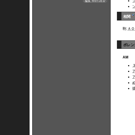
〔
編集:MenuBar
〕
相関
鞄:
ＡＯ
ポレン
AM