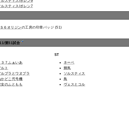
ソルスティス/ポレン9
ソルスティス/ポレン7
Ｓ６オリジン
の工房の印章バッジ (51)
11/第51試合
ST
３３７ふぁいあ
ネーベ
アルト
輝蔦
アルプラとワヌプラ
ソルスティス
ぬかどこ弐号機
鳥
彼女のふともも
ヴェスとコル