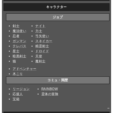
キャラクター
ジョブ
剣士
ナイト
魔法使い
力士
忍者
弓矢使い
ガンマン
スネイカー
テレパス
精霊術士
星士
ドロイド
暗黒剣士
天使
猫
魔剣士
アドベンチャー
木こり
コミュ・閲歴
リージョン
RAINBOW
応援人
霊体の冒険
宝箱
_