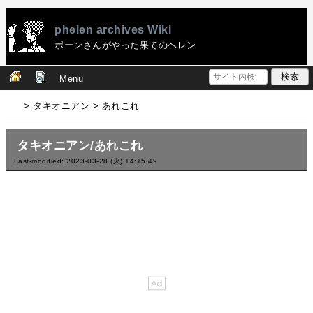
phelen archives Wiki
ポーンさんがやった果てのヘレン
Menu
>
タキオニアン
> あれこれ
タキオニアン/あれこれ
Last-modified: 2023-03-28 (火) 14:15:49