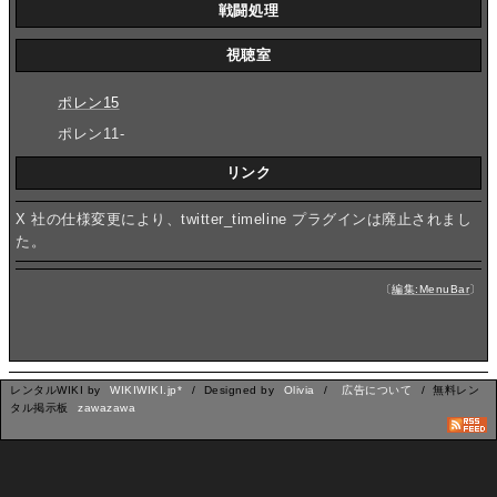
戦闘処理
視聴室
ポレン15
ポレン11-
リンク
X 社の仕様変更により、twitter_timeline プラグインは廃止されまし
た。
〔
編集:MenuBar
〕
レンタルWIKI by
WIKIWIKI.jp*
/ Designed by
Olivia
/
広告について
/ 無料レン
タル掲示板
zawazawa