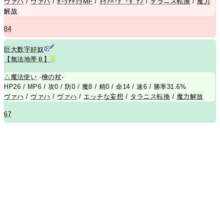
ヴァハ
/
ヴァハ
/
ｶｰﾗﾁｬｸﾗMF
/
ﾄｩｱﾊ･ﾃﾞ･ﾀﾞﾅﾝ
/
タラニス転換
/
魔力
解放
84
巨大数字好奴
【無法地帯Ｂ】
R
△
魔法使い
-
檜の杖
-
HP26 / MP6 / 攻0 / 防0 / 魔8 / 精0 / 命14 / 速6 / 勝率31.6%
ヴァハ
/
ヴァハ
/
ヴァハ
/
エッチな妄想
/
タラニス転換
/
魔力解放
67