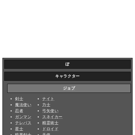
ぽ
キャラクター
ジョブ
剣士
ナイト
魔法使い
力士
忍者
弓矢使い
ガンマン
スネイカー
テレパス
精霊術士
星士
ドロイド
暗黒剣士
天使