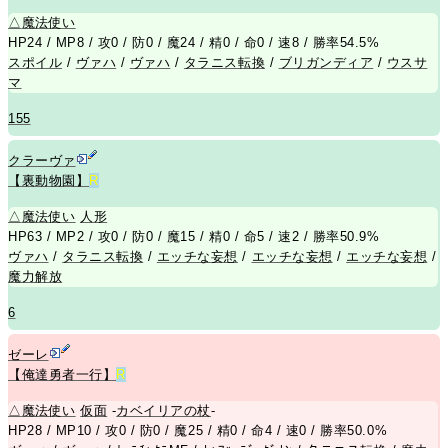
△
魔法使い
HP24 / MP8 / 攻0 / 防0 / 魔24 / 精0 / 命0 / 速8 / 勝率54.5%
スポイル
/
ヴァハ
/
ヴァハ
/
タラニス転換
/
ブリガンディア
/
ウスサ
マ
155
クラーヴァ
【裏動物園】
R
△
魔法使い
人形
HP63 / MP2 / 攻0 / 防0 / 魔15 / 精0 / 命5 / 速2 / 勝率50.9%
ヴァハ
/
タラニス転換
/
エッチな妄想
/
エッチな妄想
/
エッチな妄想
/
魔力解放
6
ゼーレ
【俺達勇者一行】
R
△
魔法使い
仮面
-
カベイリアの杖
-
HP28 / MP10 / 攻0 / 防0 / 魔25 / 精0 / 命4 / 速0 / 勝率50.0%