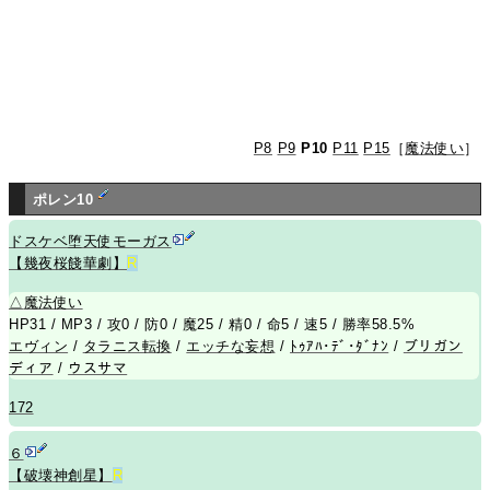
P8
P9
P10
P11
P15
［
魔法使い
］
ポレン10
ドスケベ堕天使モーガス
【幾夜桜餞華劇】
R
△
魔法使い
HP31 / MP3 / 攻0 / 防0 / 魔25 / 精0 / 命5 / 速5 / 勝率58.5%
エヴィン
/
タラニス転換
/
エッチな妄想
/
ﾄｩｱﾊ･ﾃﾞ･ﾀﾞﾅﾝ
/
ブリガン
ディア
/
ウスサマ
172
６
【破壊神創星】
R