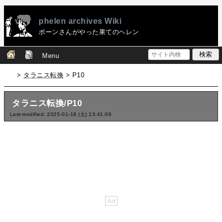
phelen archives Wiki
ポーンさんがやった果てのヘレン
Menu
>
タラニス転換
> P10
タラニス転換/P10
Last-modified: 2025-01-18 (土) 13:41:06