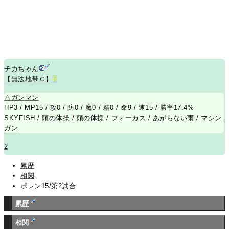
チカちゃん
【無法地帯Ｃ】
R
△
ガンマン
HP3 / MP15 / 攻0 / 防0 / 魔0 / 精0 / 命9 / 速15 / 勝率17.4%
SKYFISH
/
頭の体操
/
頭の体操
/
フォーカス
/
あがらない雨
/
マシン
ガン
2
累歴
相関
ポレン15/第2試合
累歴
相関