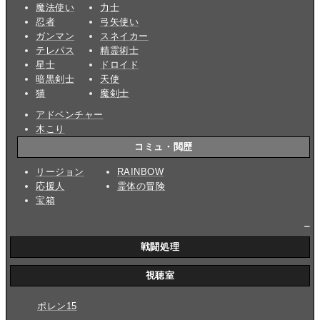
魔法使い
力士
忍者
弓矢使い
ガンマン
スネイカー
テレパス
精霊術士
星士
ドロイド
暗黒剣士
天使
猫
魔剣士
アドベンチャー
木こり
コミュ・閲歴
リージョン
RAINBOW
応援人
霊体の冒険
宝箱
_
戦闘処理
視聴室
ポレン15