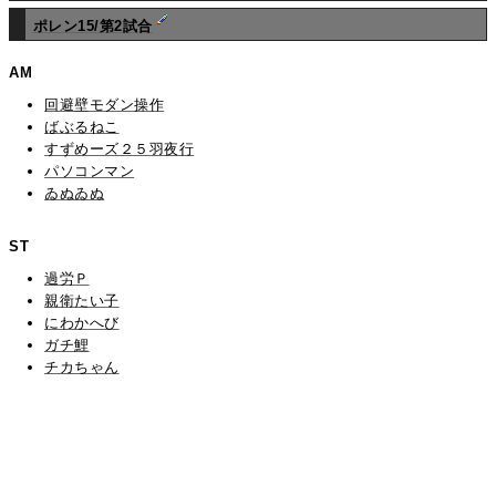
ポレン15/第2試合
AM
回避壁モダン操作
ばぶるねこ
すずめーズ２５羽夜行
パソコンマン
ゐぬゐぬ
ST
過労Ｐ
親衛たい子
にわかへび
ガチ鯉
チカちゃん