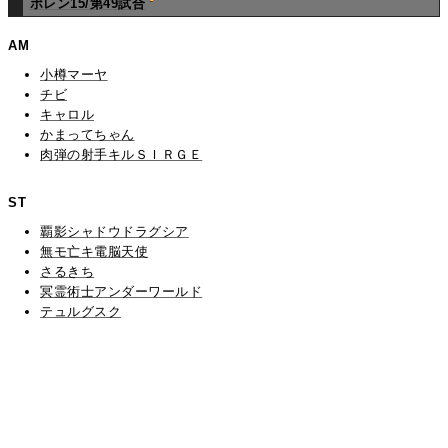
ポレン15/第49試合
AM
小樽マーヤ
チビ
キャロル
かまってちゃん
肉弾の射手キルＳＩＲＧＥ
ST
覇影シャドウドラグシア
無モ亡キ電脳天使
さるきち
冥霊術士アンダーワールド
テュルグスク