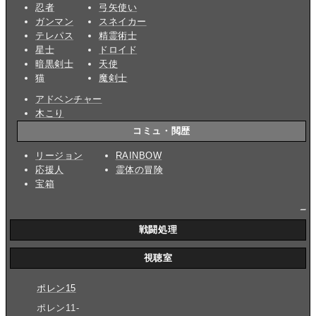
忍者
弓矢使い
ガンマン
スネイカー
テレパス
精霊術士
星士
ドロイド
暗黒剣士
天使
猫
魔剣士
アドベンチャー
木こり
コミュ・閲歴
リージョン
RAINBOW
応援人
霊体の冒険
宝箱
_
戦闘処理
視聴室
ポレン15
ポレン11-