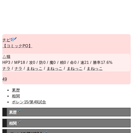
チビ
【コミックPO】
△
猫
HP3 / MP18 / 攻0 / 防0 / 魔0 / 精0 / 命0 / 速21 / 勝率17.6%
ナラ
/
ナラ
/
まねっこ
/
まねっこ
/
まねっこ
/
まねっこ
49
累歴
相関
ポレン15/第49試合
累歴
相関