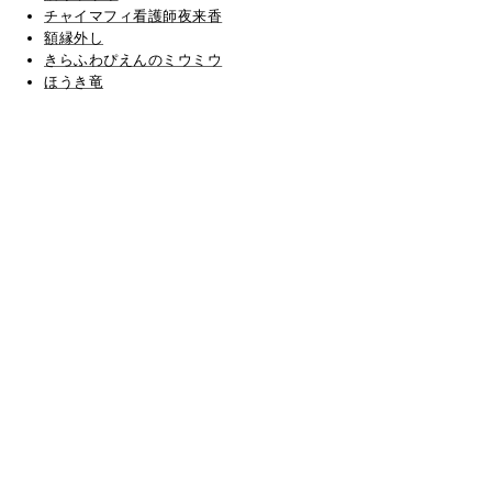
チャイマフィ看護師夜来香
額縁外し
きらふわぴえんのミウミウ
ほうき竜