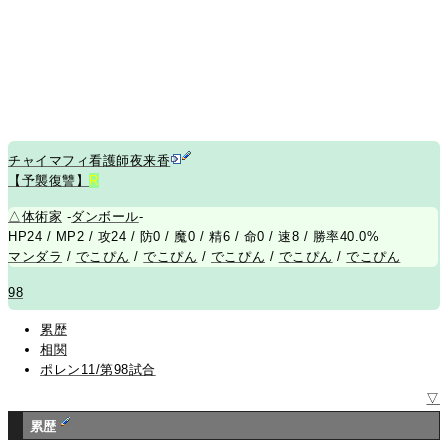
チャイマフィ看護師夜来香
【予襲復讐】
R
△
体術家
-
ダンボール
-
HP24 / MP2 / 攻24 / 防0 / 魔0 / 精6 / 命0 / 速8 / 勝率40.0%
マンダラ
/
でこぴん
/
でこぴん
/
でこぴん
/
でこぴん
/
でこぴん
98
累歴
相関
ポレン11/第98試合
▽
累歴