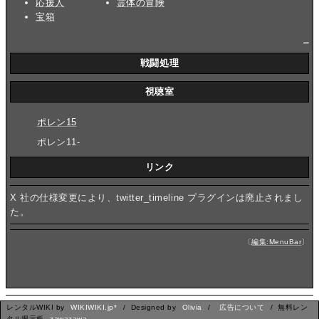
応援人
霊体の冒険
宝箱
_
戦闘処理
視聴室
ポレン15
ポレン11-
リンク
X 社の仕様変更により、twitter_timeline プラグインは廃止されまし
た。
〔
編集:MenuBar
〕
レンタルWIKI by
WIKIWIKI.jp*
/ Designed by
Olivia
/
広告について
/ 無料レン
タル掲示板
zawazawa