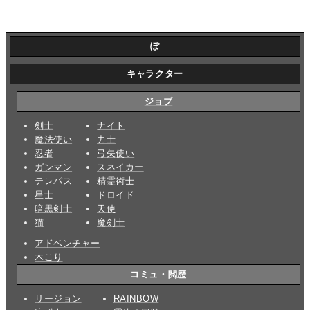
ぽ
キャラクター
ジョブ
剣士
ナイト
魔法使い
力士
忍者
弓矢使い
ガンマン
スネイカー
テレパス
精霊術士
星士
ドロイド
暗黒剣士
天使
猫
魔剣士
アドベンチャー
木こり
コミュ・閲歴
リージョン
RAINBOW