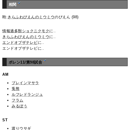
相関
鞄:
きらふわぴえんのミウミウ
のぴえん (98)
情報過多獣ショクニクモク
に..
きらふわぴえんのミウミウ
に..
エンドオブザテレビ
に..
エンドオブザテレビに..
ポレン11/第98試合
AM
ブレインマサラ
兎熊
ルフレドランジュ
フラム
みるぼう
ST
渡りウサギ