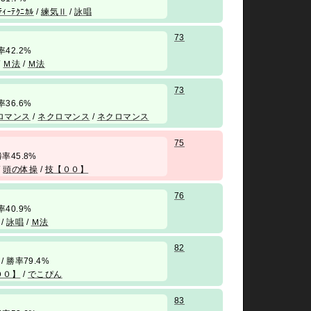
ﾃｨｰﾃｸﾆｶﾙ
/
練気Ⅱ
/
詠唱
73
勝率42.2%
/
Ｍ法
/
Ｍ法
73
勝率36.6%
ロマンス
/
ネクロマンス
/
ネクロマンス
75
/ 勝率45.8%
/
頭の体操
/
技【００】
76
勝率40.9%
/
詠唱
/
Ｍ法
82
/ 勝率79.4%
００】
/
でこぴん
83