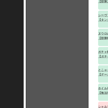
【部隊
シーヴ
【タン
ヌウロ
【部隊
ガチャ
【ガチ
とこゃ
【デー
ホイル
【無法
シャル