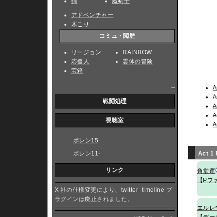
猫
魔剣士
アドベンチャー
木こり
コミュ・閲歴
リージョン
RAINBOW
応援人
霊体の冒険
宝箱
_
A
A
戦闘処理
A
A
視聴室
A
ポレン15
Act 1
ポレン11-
リンク
角堂運
【Pフ
X 社の仕様変更により、twitter_timeline プ
ラグインは廃止されました。
エルレ
【デー