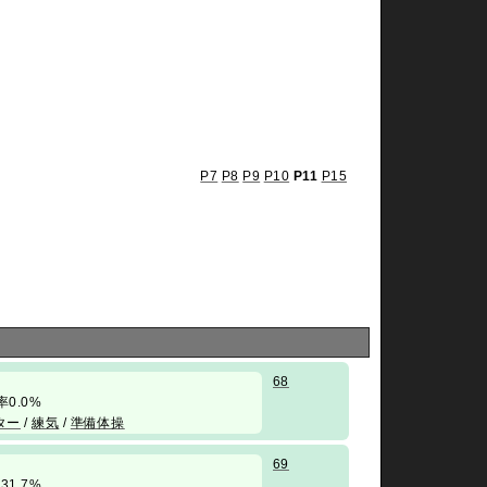
P7
P8
P9
P10
P11
P15
68
勝率0.0%
ター
/
練気
/
準備体操
69
率31.7%