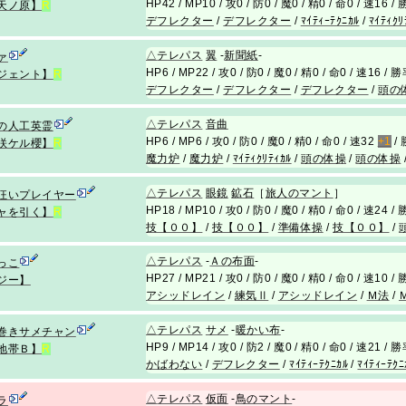
HP42 / MP10 / 攻0 / 防0 / 魔0 / 精0 / 命0 / 速16 
天ノ原】
R
デフレクター
/
デフレクター
/
ﾏｲﾃｨｰﾃｸﾆｶﾙ
/
ﾏｲﾃｨｸﾘ
△
テレパス
翼
-
新聞紙
-
ァ
HP6 / MP22 / 攻0 / 防0 / 魔0 / 精0 / 命0 / 速16 / 
ジェント】
R
デフレクター
/
デフレクター
/
デフレクター
/
頭の
△
テレパス
音曲
の人工英霊
HP6 / MP6 / 攻0 / 防0 / 魔0 / 精0 / 命0 / 速32
+1
/ 
咲ケル櫻】
R
魔力炉
/
魔力炉
/
ﾏｲﾃｨｸﾘﾃｨｶﾙ
/
頭の体操
/
頭の体操
△
テレパス
眼鏡
鉱石
［
旅人のマント
］
狂いプレイヤー
HP18 / MP10 / 攻0 / 防0 / 魔0 / 精0 / 命0 / 速24 
ャを引く】
R
技【００】
/
技【００】
/
準備体操
/
技【００】
/
△
テレパス
-
Ａの布面
-
っこ
HP27 / MP21 / 攻0 / 防0 / 魔0 / 精0 / 命0 / 速10 
ジー】
アシッドレイン
/
練気Ⅱ
/
アシッドレイン
/
Ｍ法
/
△
テレパス
サメ
-
暖かい布
-
巻きサメチャン
HP9 / MP14 / 攻0 / 防2 / 魔0 / 精0 / 命0 / 速21 / 
地帯Ｂ】
R
かばわない
/
デフレクター
/
ﾏｲﾃｨｰﾃｸﾆｶﾙ
/
ﾏｲﾃｨｰﾃｸﾆ
△
テレパス
仮面
-
鳥のマント
-
ラ