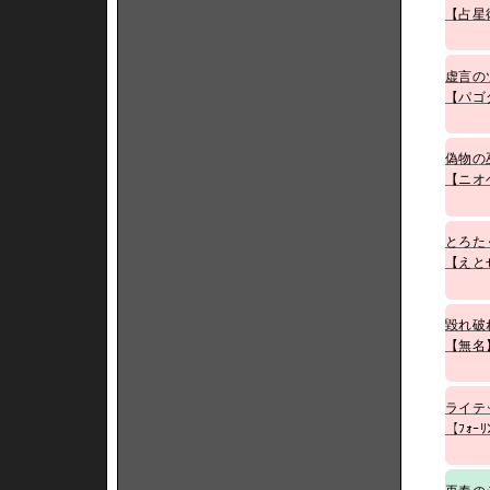
【占星
虚言の
【パゴ
偽物の
【ニオ
とろた
【えと
毀れ破
【無名
ライテ
【ﾌｫｰﾘ