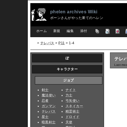
phelen archives Wiki
ポーンさんがやった果てのヘレン
[
ホーム
|
新規
|
編集
|
添付
]
>
テレパス
>
P11
> 1-4
ぽ
テレパス
Last-mod
キャラクター
ジョブ
剣士
ナイト
魔法使い
力士
忍者
弓矢使い
ガンマン
スネイカー
テレパス
精霊術士
星士
ドロイド
暗黒剣士
天使