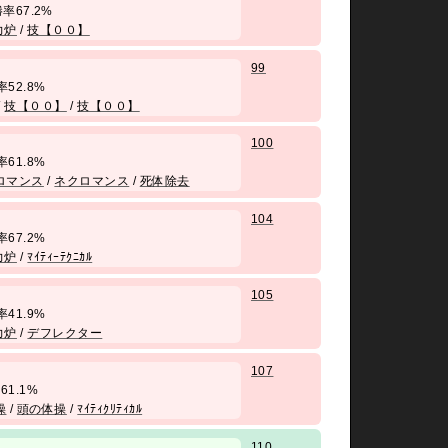
/ 勝率67.2%
力炉
/
技【００】
99
勝率52.8%
/
技【００】
/
技【００】
100
勝率61.8%
ロマンス
/
ネクロマンス
/
死体除去
104
勝率67.2%
力炉
/
ﾏｲﾃｨｰﾃｸﾆｶﾙ
105
勝率41.9%
力炉
/
デフレクター
107
率61.1%
操
/
頭の体操
/
ﾏｲﾃｨｸﾘﾃｨｶﾙ
110