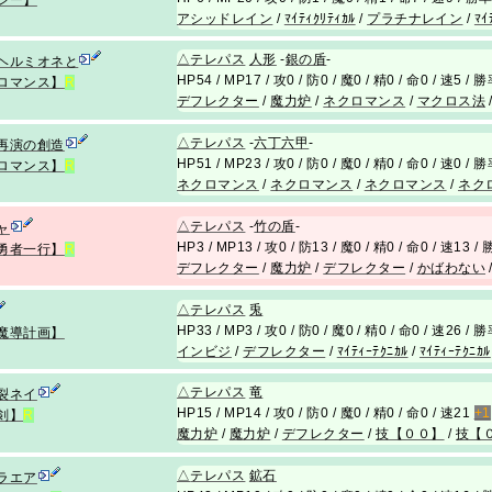
アシッドレイン
/
ﾏｲﾃｨｸﾘﾃｨｶﾙ
/
プラチナレイン
/
ﾏｲ
△
テレパス
人形
-
銀の盾
-
ヘルミオネと
HP54 / MP17 / 攻0 / 防0 / 魔0 / 精0 / 命0 / 速5 / 
ロマンス】
R
デフレクター
/
魔力炉
/
ネクロマンス
/
マクロス法
△
テレパス
-
六丁六甲
-
再演の創造
HP51 / MP23 / 攻0 / 防0 / 魔0 / 精0 / 命0 / 速0 / 
ロマンス】
R
ネクロマンス
/
ネクロマンス
/
ネクロマンス
/
ネク
△
テレパス
-
竹の盾
-
ャ
HP3 / MP13 / 攻0 / 防13 / 魔0 / 精0 / 命0 / 速13 
勇者一行】
R
デフレクター
/
魔力炉
/
デフレクター
/
かばわない
△
テレパス
兎
HP33 / MP3 / 攻0 / 防0 / 魔0 / 精0 / 命0 / 速26 / 
魔導計画】
インビジ
/
デフレクター
/
ﾏｲﾃｨｰﾃｸﾆｶﾙ
/
ﾏｲﾃｨｰﾃｸﾆｶﾙ
△
テレパス
竜
裂ネイ
HP15 / MP14 / 攻0 / 防0 / 魔0 / 精0 / 命0 / 速21
+1
剣】
R
魔力炉
/
魔力炉
/
デフレクター
/
技【００】
/
技【
△
テレパス
鉱石
ラエア