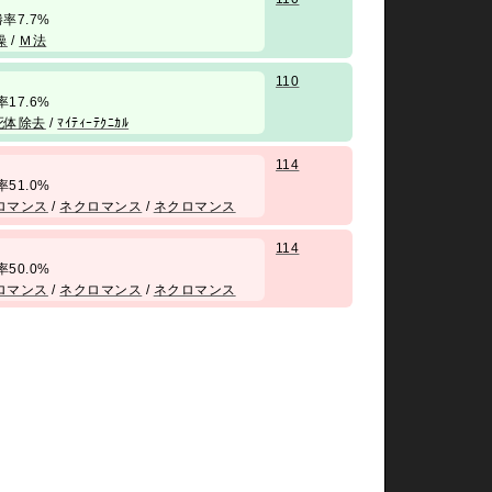
 勝率7.7%
操
/
Ｍ法
110
勝率17.6%
死体除去
/
ﾏｲﾃｨｰﾃｸﾆｶﾙ
114
勝率51.0%
ロマンス
/
ネクロマンス
/
ネクロマンス
114
勝率50.0%
ロマンス
/
ネクロマンス
/
ネクロマンス