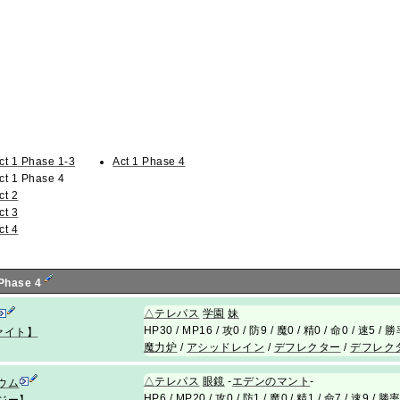
ct 1 Phase 1-3
Act 1 Phase 4
ct 1 Phase 4
ct 2
ct 3
ct 4
 Phase 4
△
テレパス
学園
妹
HP30 / MP16 / 攻0 / 防9 / 魔0 / 精0 / 命0 / 速5 / 
ァイト】
魔力炉
/
アシッドレイン
/
デフレクター
/
デフレク
△
テレパス
眼鏡
-
エデンのマント
-
ウム
HP6 / MP20 / 攻0 / 防1 / 魔0 / 精1 / 命7 / 速9 / 勝
ジー】