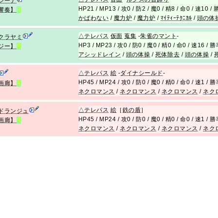
ジーナ
HP21 / MP13 / 攻0 / 防2 / 魔0 / 精8 / 命0 / 速10 /
響奏】
R
かばわない
/
魔力炉
/
魔力炉
/
ﾏｲﾃｨｰﾃｸﾆｶﾙ
/
頭の体
△
テレパス
仮面
蒐集
-
朱雀のマント
-
クラヤミ
HP3 / MP23 / 攻0 / 防0 / 魔0 / 精0 / 命0 / 速16 / 
ジー】
R
アシッドレイン
/
頭の体操
/
死体除去
/
頭の体操
/
△
テレパス
絵
-
ダイナシールド
-
HP45 / MP24 / 攻0 / 防0 / 魔0 / 精0 / 命0 / 速1 / 
画廊】
R
ネクロマンス
/
ネクロマンス
/
ネクロマンス
/
ネク
△
テレパス
絵
［
鉄の盾
］
ドランジュ
HP45 / MP24 / 攻0 / 防0 / 魔0 / 精0 / 命0 / 速1 / 
画廊】
R
ネクロマンス
/
ネクロマンス
/
ネクロマンス
/
ネク