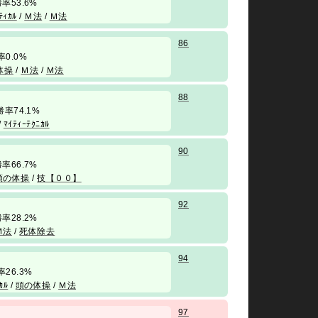
/ 勝率53.6%
ﾃｨｶﾙ
/
Ｍ法
/
Ｍ法
86
勝率0.0%
体操
/
Ｍ法
/
Ｍ法
88
勝率74.1%
/
ﾏｲﾃｨｰﾃｸﾆｶﾙ
90
/ 勝率66.7%
頭の体操
/
技【００】
92
/ 勝率28.2%
Ｍ法
/
死体除去
94
勝率26.3%
ｶﾙ
/
頭の体操
/
Ｍ法
97