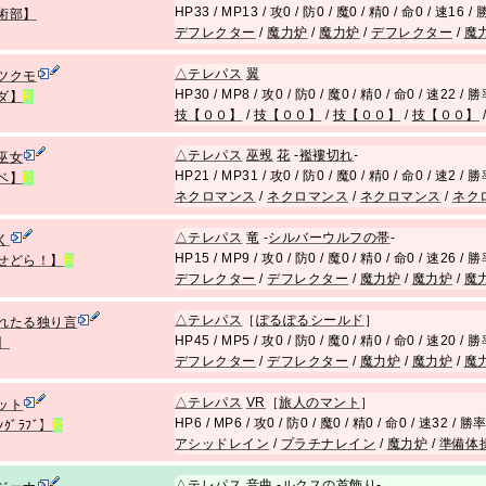
HP33 / MP13 / 攻0 / 防0 / 魔0 / 精0 / 命0 / 速16 
術部】
デフレクター
/
魔力炉
/
魔力炉
/
デフレクター
/
魔
△
テレパス
翼
ツクモ
HP30 / MP8 / 攻0 / 防0 / 魔0 / 精0 / 命0 / 速22 / 
ダ】
R
技【００】
/
技【００】
/
技【００】
/
技【００】
△
テレパス
巫覡
花
-
襤褸切れ
-
巫女
HP21 / MP31 / 攻0 / 防0 / 魔0 / 精0 / 命0 / 速2 / 
ベ】
R
ネクロマンス
/
ネクロマンス
/
ネクロマンス
/
ネク
△
テレパス
竜
-
シルバーウルフの帯
-
く
HP15 / MP9 / 攻0 / 防0 / 魔0 / 精0 / 命0 / 速26 / 
せどら！】
R
デフレクター
/
デフレクター
/
魔力炉
/
魔力炉
/
魔
△
テレパス
［
ぽるぽるシールド
］
れたる独り言
HP45 / MP5 / 攻0 / 防0 / 魔0 / 精0 / 命0 / 速20 / 
】
デフレクター
/
デフレクター
/
魔力炉
/
魔力炉
/
魔
△
テレパス
VR
［
旅人のマント
］
ット
HP6 / MP6 / 攻0 / 防0 / 魔0 / 精0 / 命0 / 速32 / 勝
ﾝｸﾞﾗﾌﾞ】
R
アシッドレイン
/
プラチナレイン
/
魔力炉
/
準備体
△
テレパス
音曲
-
ルクスの首飾り
-