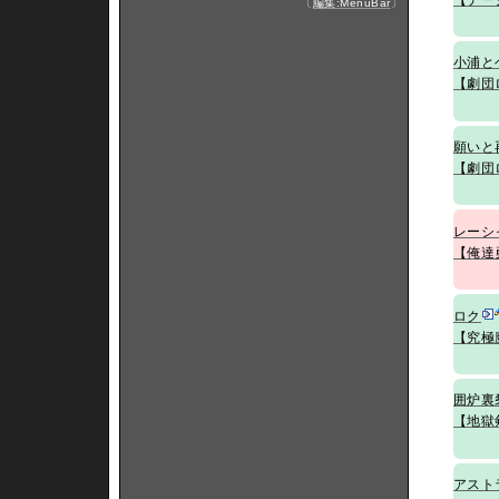
〔
編集:MenuBar
〕
小浦と
【劇団
願いと
【劇団
レーシ
【俺達
ロク
【究極
囲炉裏
【地獄
アスト