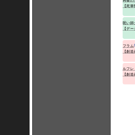
再奏の
【死華
呪い師
【デー
フラム
【創造
ルフレ
【創造