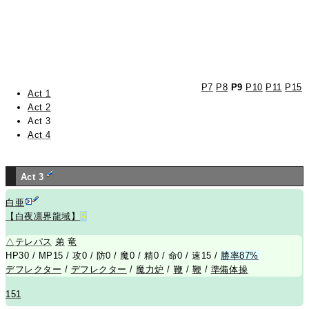
P7
P8
P9
P10
P11
P15
Act 1
Act 2
Act 3
Act 4
Act 3
白亜
【白夜凛界龍域】
R
△
テレパス
弟
竜
HP30 / MP15 / 攻0 / 防0 / 魔0 / 精0 / 命0 / 速15 /
勝率87%
デフレクター
/
デフレクター
/
魔力炉
/
鞭
/
鞭
/
準備体操
151