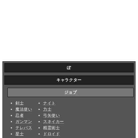
ぽ
キャラクター
ジョブ
剣士
ナイト
魔法使い
力士
忍者
弓矢使い
ガンマン
スネイカー
テレパス
精霊術士
星士
ドロイド