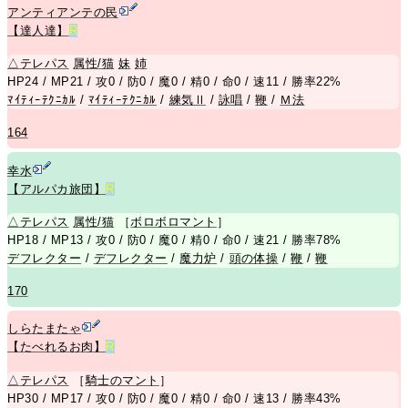
アンティアンテの民
【達人達】
R
△
テレパス
属性/猫
妹
姉
HP24 / MP21 / 攻0 / 防0 / 魔0 / 精0 / 命0 / 速11 / 勝率22%
ﾏｲﾃｨｰﾃｸﾆｶﾙ
/
ﾏｲﾃｨｰﾃｸﾆｶﾙ
/
練気Ⅱ
/
詠唱
/
鞭
/
Ｍ法
164
幸水
【アルパカ旅団】
R
△
テレパス
属性/猫
［
ボロボロマント
］
HP18 / MP13 / 攻0 / 防0 / 魔0 / 精0 / 命0 / 速21 / 勝率78%
デフレクター
/
デフレクター
/
魔力炉
/
頭の体操
/
鞭
/
鞭
170
しらたまたゃ
【たべれるお肉】
R
△
テレパス
［
騎士のマント
］
HP30 / MP17 / 攻0 / 防0 / 魔0 / 精0 / 命0 / 速13 / 勝率43%