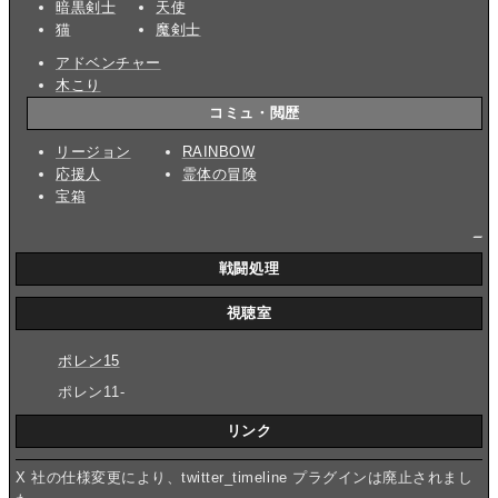
暗黒剣士
天使
猫
魔剣士
アドベンチャー
木こり
コミュ・閲歴
リージョン
RAINBOW
応援人
霊体の冒険
宝箱
_
戦闘処理
視聴室
ポレン15
ポレン11-
リンク
X 社の仕様変更により、twitter_timeline プラグインは廃止されまし