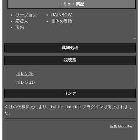
コミュ・閲歴
リージョン
RAINBOW
応援人
霊体の冒険
宝箱
_
戦闘処理
視聴室
ポレン15
ポレン11-
リンク
X 社の仕様変更により、twitter_timeline プラグインは廃止されまし
た。
〔
編集:MenuBar
〕