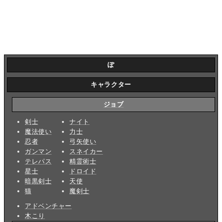
ぽ
キャラクター
ジョブ
剣士
ナイト
魔法使い
力士
忍者
弓矢使い
ガンマン
スネイカー
テレパス
精霊術士
星士
ドロイド
暗黒剣士
天使
猫
魔剣士
アドベンチャー
木こり