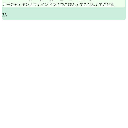
ナージャ
/
キンナラ
/
インドラ
/
でこぴん
/
でこぴん
/
でこぴん
78