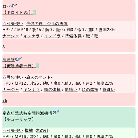
ロゼ
【ドロイドV3】
R
△
弓矢使い
-
最強の剣、ジルの勇気
-
HP27 / MP16 / 攻15 / 防0 / 魔0 / 精0 / 命0 / 速0 / 勝率23%
ナージャ
/
キンナラ
/
インドラ
/
準備体操
/
鞭
/
鞭
8
鹿角簪
【俺達勇者一行】
R
△
弓矢使い
-
旅人のマント
-
HP3 / MP12 / 攻25 / 防0 / 魔0 / 精0 / 命0 / 速2 / 勝率21%
ナージャ
/
キンナラ
/
頭の体操
/
影縫い
/
頭の体操
/
影縫い
75
定点狙撃式時空間灼滅機構
【チューリップ】
△
弓矢使い
機械
-
木の剣
-
HP9 / MP16 / 攻21 / 防0 / 魔0 / 精0 / 命0 / 速0 / 勝率21%