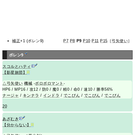
補正
+1 (ポレン9)
P7
P8
P9
P10
P11
P15
［
弓矢使い
］
ポレン9
スコルとハティ
【影星旅団】
R
△
弓矢使い
機械
-
ボロボロマント
-
HP6 / MP16 / 攻12 / 防0 / 魔0 / 精0 / 命0 / 速10 / 勝率56%
ナージャ
/
キンナラ
/
インドラ
/
でこぴん
/
でこぴん
/
でこぴん
20
あざむき
【分からない】
R