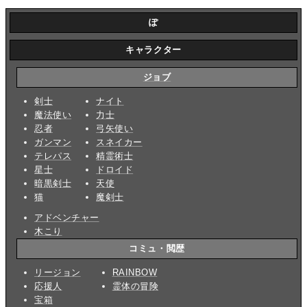
ぽ
キャラクター
ジョブ
剣士
ナイト
魔法使い
力士
忍者
弓矢使い
ガンマン
スネイカー
テレパス
精霊術士
星士
ドロイド
暗黒剣士
天使
猫
魔剣士
アドベンチャー
木こり
コミュ・閲歴
リージョン
RAINBOW
応援人
霊体の冒険
宝箱