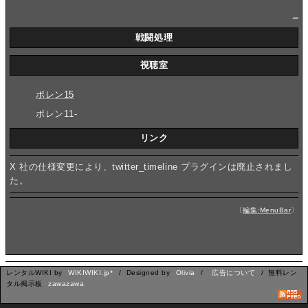
_
戦闘処理
視聴室
ポレン15
ポレン11-
リンク
X 社の仕様変更により、twitter_timeline プラグインは廃止されまし
た。
〔
編集:MenuBar
〕
レンタルWIKI by
WIKIWIKI.jp*
/ Designed by
Olivia
/
広告について
/ 無料レン
タル掲示板
zawazawa