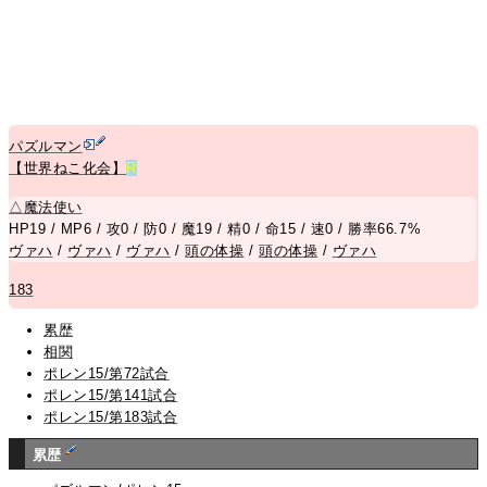
パズルマン
【世界ねこ化会】
R
△
魔法使い
HP19 / MP6 / 攻0 / 防0 / 魔19 / 精0 / 命15 / 速0 / 勝率66.7%
ヴァハ
/
ヴァハ
/
ヴァハ
/
頭の体操
/
頭の体操
/
ヴァハ
183
累歴
相関
ポレン15/第72試合
ポレン15/第141試合
ポレン15/第183試合
累歴