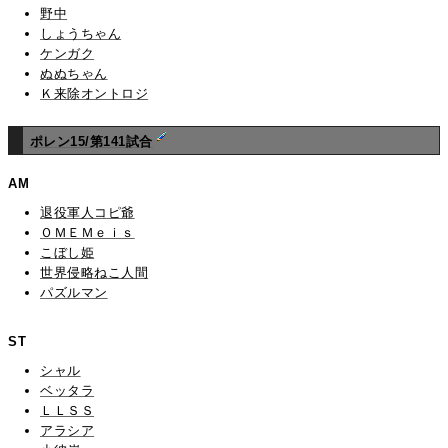
野中
しょうちゃん
ケンガク
ぬぬちゃん
Ｋ来除オントロジ
ポレン15/第141試合
AM
退役軍人コピ爺
ＯＭＥＭｅｉｓ
こぼし姫
世界侵略ねこ人間
パズルマン
ST
シャル
ベッタラ
ＬＬＳＳ
アラシア