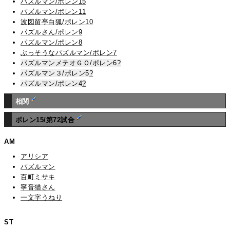
パズルマン/ポレン15
パズルマン/ポレン11
波図留亭白狐/ポレン10
パズルさん/ポレン9
パズルマン/ポレン8
ぶっそうなパズルマン/ポレン7
パズルマンメテオＧＯ/ポレン6
?
パズルマン３/ポレン5
?
パズルマン/ポレン4
?
相関
ポレン15/第72試合
AM
アリシア
パズルマン
百町ミサキ
寧音猫さん
一文字うねり
ST