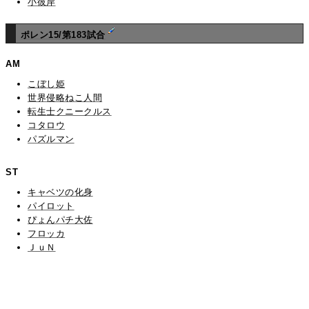
小彼岸
ポレン15/第183試合
AM
こぼし姫
世界侵略ねこ人間
転生士クニークルス
コタロウ
パズルマン
ST
キャベツの化身
パイロット
ぴょんパチ大佐
フロッカ
ＪｕＮ