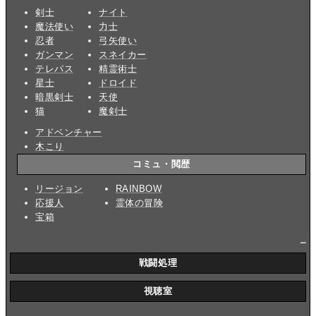
剣士
ナイト
魔法使い
力士
忍者
弓矢使い
ガンマン
スネイカー
テレパス
精霊術士
星士
ドロイド
暗黒剣士
天使
猫
魔剣士
アドベンチャー
木こり
コミュ・閲歴
リージョン
RAINBOW
応援人
霊体の冒険
宝箱
_
戦闘処理
視聴室