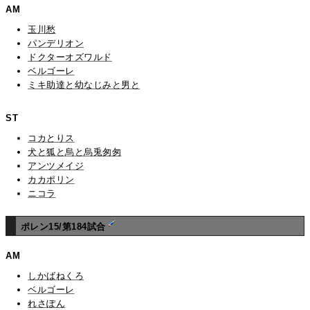
AM
玉川愁
パンデリオン
ドクターオズワルド
ベルゴーレ
ミキ助達と幼なじみと男と
ST
コカとりス
犬と狐と烏と烏兎匆匆
アンツメイジ
カカポリン
ニコラ
ポレン15/第184試合
AM
しかばねくろ
ベルゴーレ
れさぽん