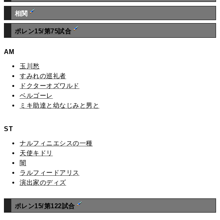
相関
ポレン15/第75試合
AM
玉川愁
すみれの巡礼者
ドクターオズワルド
ベルゴーレ
ミキ助達と幼なじみと男と
ST
ナルフィニエシスの一種
天使キドリ
闇
ラルフィードアリス
演出家のディズ
ポレン15/第122試合