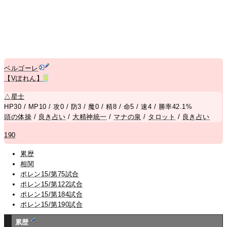
ベルゴーレ
【Vぽれん】
R
△
星士
HP30 / MP10 / 攻0 / 防3 / 魔0 / 精8 / 命5 / 速4 / 勝率42.1%
頭の体操
/
良き占い
/
大精神統一
/
マナの泉
/
タロット
/
良き占い
190
累歴
相関
ポレン15/第75試合
ポレン15/第122試合
ポレン15/第184試合
ポレン15/第190試合
累歴