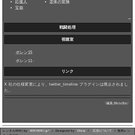
応援人
霊体の冒険
宝箱
_
戦闘処理
視聴室
ポレン15
ポレン11-
リンク
X 社の仕様変更により、twitter_timeline プラグインは廃止されまし
た。
〔
編集:MenuBar
〕
レンタルWIKI by
WIKIWIKI.jp*
/ Designed by
Olivia
/
広告について
/ 無料レン