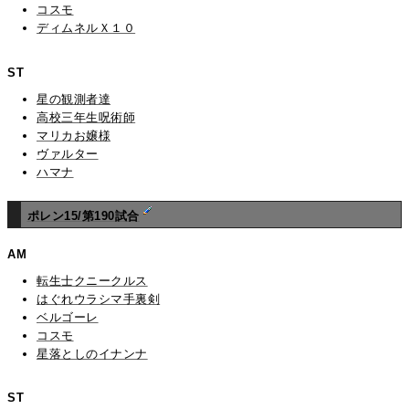
コスモ
ディムネルＸ１０
ST
星の観測者達
高校三年生呪術師
マリカお嬢様
ヴァルター
ハマナ
ポレン15/第190試合
AM
転生士クニークルス
はぐれウラシマ手裏剣
ベルゴーレ
コスモ
星落としのイナンナ
ST