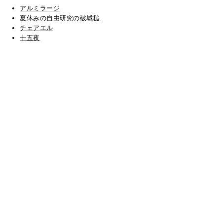
アルミラージ
夏休みの自由研究の破城槌
チェアエル
十五夜