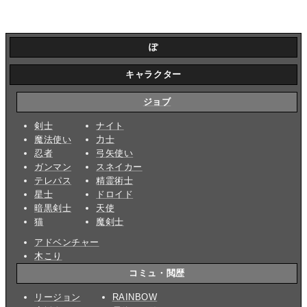
ぽ
キャラクター
ジョブ
剣士
ナイト
魔法使い
力士
忍者
弓矢使い
ガンマン
スネイカー
テレパス
精霊術士
星士
ドロイド
暗黒剣士
天使
猫
魔剣士
アドベンチャー
木こり
コミュ・閲歴
リージョン
RAINBOW