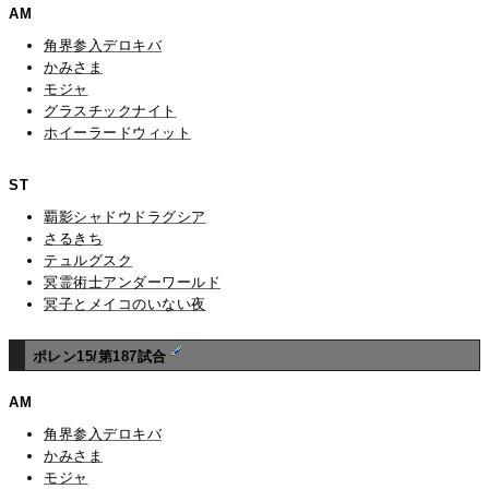
AM
角界参入デロキバ
かみさま
モジャ
グラスチックナイト
ホイーラードウィット
ST
覇影シャドウドラグシア
さるきち
テュルグスク
冥霊術士アンダーワールド
冥子とメイコのいない夜
ポレン15/第187試合
AM
角界参入デロキバ
かみさま
モジャ