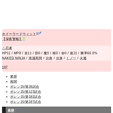
ホイーラードウィット
【深夜警報】
R
△
忍者
HP11 / MP8 / 攻11 / 防0 / 魔0 / 精0 / 命0 / 速21 / 勝率60.0%
NAKED NINJA
/
浪漫死阿
/
分身
/
分身
/
くノ一
/
火遁
187
累歴
相関
ポレン15/第26試合
ポレン15/第123試合
ポレン15/第182試合
ポレン15/第187試合
累歴