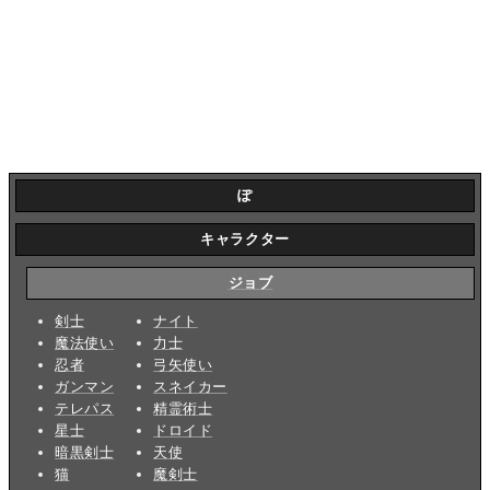
ぽ
キャラクター
ジョブ
剣士
ナイト
魔法使い
力士
忍者
弓矢使い
ガンマン
スネイカー
テレパス
精霊術士
星士
ドロイド
暗黒剣士
天使
猫
魔剣士