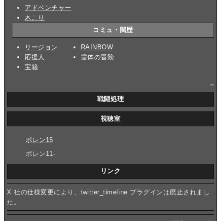
アドベンチャー
木こり
コミュ・閲歴
リージョン
RAINBOW
応援人
霊体の冒険
宝箱
_
戦闘処理
視聴室
ポレン15
ポレン11-
リンク
X 社の仕様変更により、twitter_timeline プラグインは廃止されまし
た。