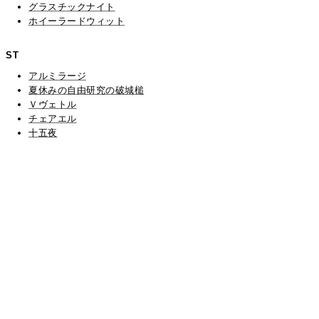
グラスチックナイト
ホイーラードウィット
ST
アルミラージ
夏休みの自由研究の破城槌
Ｖヴェトル
チェアエル
十五夜