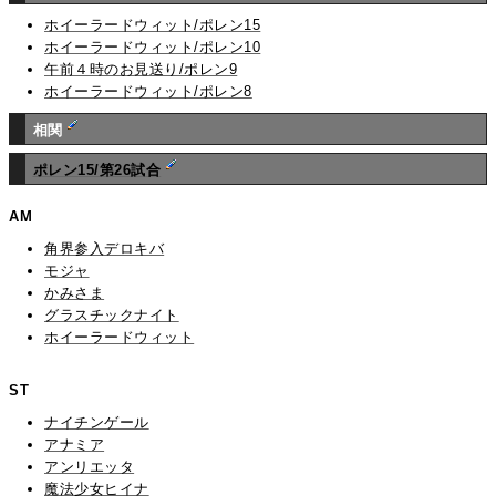
ホイーラードウィット/ポレン15
ホイーラードウィット/ポレン10
午前４時のお見送り/ポレン9
ホイーラードウィット/ポレン8
相関
ポレン15/第26試合
AM
角界参入デロキバ
モジャ
かみさま
グラスチックナイト
ホイーラードウィット
ST
ナイチンゲール
アナミア
アンリエッタ
魔法少女ヒイナ