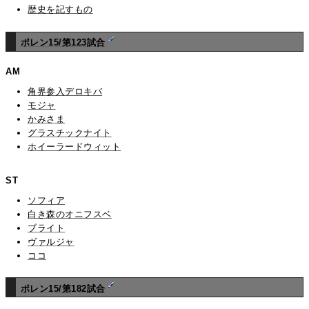
歴史を記すもの
ポレン15/第123試合
AM
角界参入デロキバ
モジャ
かみさま
グラスチックナイト
ホイーラードウィット
ST
ソフィア
白き森のオニフスベ
ブライト
ヴァルジャ
ココ
ポレン15/第182試合