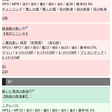
HP3 / MP9 / 攻0 / 防0 / 魔0 / 精0 / 命0 / 速30 / 勝率42.9%
チェンジング
/
癒しの風
/
癒しの風
/
頭の体操
/
頭の体操
/
頭の体操
186
桃源郷の誓い
【地方にこいや】
△
魔法使い
場所
《
刹那賞
》 ［
灰の杖
］
HP23 / MP2 / 攻0 / 防0 / 魔23 / 精0 / 命10 / 速5 / 勝率40.0%
ヴァハ
/
ｶｰﾗﾁｬｸﾗMF
/
ｶｰﾗﾁｬｸﾗMF
/
ｶｰﾗﾁｬｸﾗMF
/
ブリガンディア
/
ｶｰﾗﾁｬｸﾗMF
81
214
ST
願いと再演の創造
【軌跡の祭宴劇】
R
△
テレパス
HP51 / MP23 / 攻0 / 防0 / 魔0 / 精0 / 命0 / 速0 / 勝率58.3%