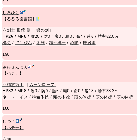
しろひと
【るるる図書館】
R
△
剣士
眼鏡
鳥
［
銀の剣
］
HP26 / MP8 / 攻20 / 防0 / 魔0 / 精0 / 命4 / 速6 / 勝率52.0%
構え
/
でこぴん
/
牙剣
/
精神統一
/
心眼
/
鎌居達
190
みゅせんにん
【ハテナ】
△
精霊術士
［
ムーンローブ
］
HP32 / MP8 / 攻0 / 防0 / 魔5 / 精0 / 命0 / 速18 / 勝率33.3%
ネーレーイス
/
準備体操
/
頭の体操
/
頭の体操
/
頭の体操
/
頭の体操
186
しつじ
【ハテナ】
△
猫