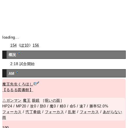
loading...
154
《
ぽ10
》
156
概況
2:18 試合開始
AM
魔王先生くろほし
【るるる図書館】
△
ガンマン
魔王
眼鏡
［
呪いの面
］
HP24 / MP20 / 攻0 / 防0 / 魔0 / 精0 / 命5 / 速7 / 勝率52.0%
フォーカス
/
弐丁拳銃
/
フォーカス
/
乱射
/
フォーカス
/
あがらない
雨
190