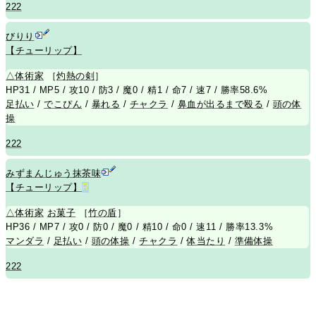
222
びりり
【チューリップ】
△
体術家
［
灼熱の剣
］
HP31 / MP5 / 攻10 / 防3 / 魔0 / 精1 / 命7 / 速7 / 勝率58.6%
足払い
/
でこぴん
/
暴れる
/
チャクラ
/
鼻血が出るまで殴る
/
頭の体
操
222
みずまんじゅう抹茶味
【チューリップ】
R
△
体術家
お菓子
［
竹の盾
］
HP36 / MP7 / 攻0 / 防0 / 魔0 / 精10 / 命0 / 速11 / 勝率13.3%
マンダラ
/
足払い
/
頭の体操
/
チャクラ
/
体当たり
/
準備体操
222