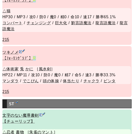
【ﾌｫｰﾘﾝｸﾞﾗﾌﾞ】
R
△
猫
HP30 / MP3 / 攻0 / 防0 / 魔0 / 精0 / 命10 / 速17 / 勝率65.1%
コンバート
/
チェンジング
/
巨大化
/
劉言語魔法
/
龍言語魔法
/
龍言
語魔法
215
ツキノメ
【ﾌｫｰﾘﾝｸﾞﾗﾌﾞ】
R
△
体術家
兎
かに
［
風水剣
］
HP22 / MP11 / 攻10 / 防0 / 魔0 / 精7 / 命5 / 速3 / 勝率33.3%
マンダラ
/
でこぴん
/
頭の体操
/
体当たり
/
チャクラ
/
ビンタ
215
ST
文字のない魔導書剣
【チューリップ】
△
忍者
書物
［
朱雀のマント
］