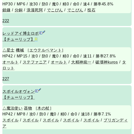
HP30 / MP6 / 攻30 / 防0 / 魔0 / 精0 / 命0 / 速4 / 勝率45.8%
鎖鎌
/
分銅
/
浪漫死阿
/
でこぴん
/
でこぴん
/
投石
222
レッドアイ博士ロボ
【チューリップ】
R
△
星士
機械
［
エウテルペマント
］
HP42 / MP15 / 攻0 / 防0 / 魔0 / 精0 / 命0 / 速11 / 勝率27.8%
オールト
/
ステファニア
/
オールト
/
大精神統一
/
破壊神kuros
/
タ
ロット
227
スポイルオヴォン
【チューリップ】
△
魔法使い
器物
［
木の杖
］
HP42 / MP8 / 攻0 / 防0 / 魔0 / 精0 / 命0 / 速18 / 勝率7.1%
スポイル
/
スポイル
/
スポイル
/
スポイル
/
スポイル
/
ブリガンディ
ア