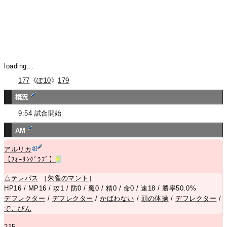
loading...
177
《
ぽ10
》
179
概況
9:54 試合開始
AM
アルリカ
【ﾌｫｰﾘﾝｸﾞﾗﾌﾞ】
R
△
テレパス
［
朱雀のマント
］
HP16 / MP16 / 攻1 / 防0 / 魔0 / 精0 / 命0 / 速18 / 勝率50.0%
デフレクター
/
デフレクター
/
かばわない
/
頭の体操
/
デフレクター
/
でこぴん
215