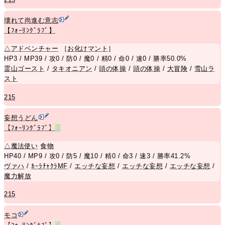
壊れて尚進む意志
【ﾌｫｰﾘﾝｸﾞﾗﾌﾞ】
△
アドベンチャー
［
お化けマント
］
HP3 / MP39 / 攻0 / 防0 / 魔0 / 精0 / 命0 / 速0 / 勝率50.0%
霊山ゴースト
/
タキオニアン
/
頭の体操
/
頭の体操
/
大冒険
/
雪山ラ
スト
215
妄想うどん
【ﾌｫｰﾘﾝｸﾞﾗﾌﾞ】
R
△
魔法使い
食物
HP40 / MP9 / 攻0 / 防5 / 魔10 / 精0 / 命3 / 速3 / 勝率41.2%
ヴァハ
/
ｶｰﾗﾁｬｸﾗMF
/
エッチな妄想
/
エッチな妄想
/
エッチな妄想
/
魔力解放
215
モコ