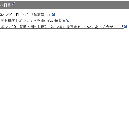
～6日目
ポレン10・Phase1 『御霊流し』
【開封動画】ポレンキャラ達からの贈り物
【ポレン10・禁断の開封動画】ポレン界に激震走る、ついにあの組合が……!?