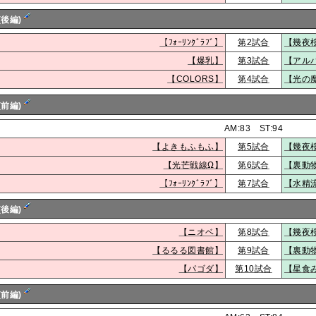
(後編)
【ﾌｫｰﾘﾝｸﾞﾗﾌﾞ】
第2試合
【幾夜
【爆乳】
第3試合
【アル
【COLORS】
第4試合
【光の
(前編)
AM:83 ST:94
【よきもふもふ】
第5試合
【幾夜
【光芒戦線Ω】
第6試合
【裏動
【ﾌｫｰﾘﾝｸﾞﾗﾌﾞ】
第7試合
【水精
(後編)
【ニオベ】
第8試合
【幾夜
【るるる図書館】
第9試合
【裏動
【パゴダ】
第10試合
【星食
(前編)