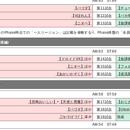
AM:63 ST:84
【パゴダ】
第11試合
【チュ
【Vぽれん】
第12試合
【パカ
【ニオベ】
第13試合
【放課
*1
そのPhase時点での「一人リージョン」は記載を省略する
。Phase終盤の「
(後編)
AM:63 ST:69
【ドロイドVX】
ほか
第14試合
【放課
【ニオベ】
ほか
第15試合
【フォ
【あかいかぞく】
ほか
第16試合
【或流
AM:59 ST:59
【悲鳴おいしい】
+
【天使と悪魔】
ほか
第17試合
【おじ
【パゴダ】
ほか
第18試合
【Utop
【ﾌｫｰﾘﾝｸﾞﾗﾌﾞ】
ほか
第19試合
混成
AM:54 ST:49