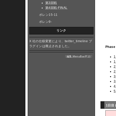
第3回戦
第4回戦-FINAL
ポレン15-11
ポレン9-
リンク
X 社の仕様変更により、twitter_timeline プ
ラグインは廃止されました。
Phase
1
〔
編集:MenuBar/P10
〕
1
2
2
3
3
1日目 