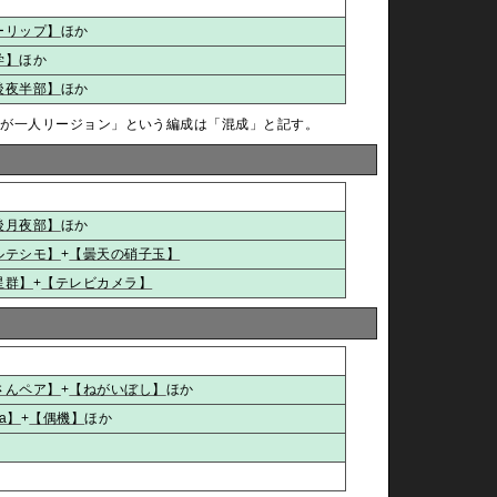
ーリップ】
ほか
学】
ほか
後夜半部】
ほか
全員が一人リージョン」という編成は「混成」と記す。
後月夜部】
ほか
ルテシモ】
+
【曇天の硝子玉】
星群】
+
【テレビカメラ】
さんペア】
+
【ねがいぼし】
ほか
ia】
+
【偶機】
ほか