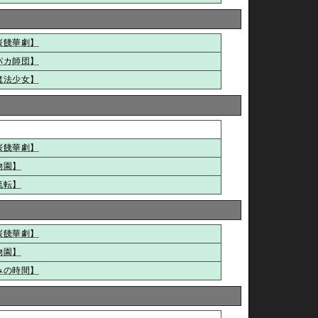
桜餞華劇】
パカ師団】
魔法少女】
桜餞華劇】
物園】
流転】
桜餞華劇】
物園】
みの時間】