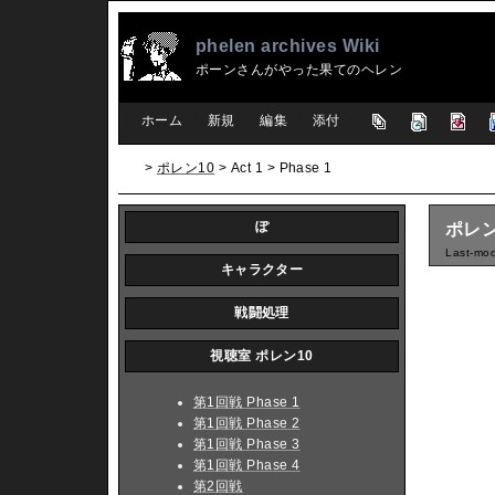
phelen archives Wiki
ポーンさんがやった果てのヘレン
[
ホーム
|
新規
|
編集
|
添付
]
>
ポレン10
> Act 1 > Phase 1
ぽ
ポレン1
Last-mod
キャラクター
戦闘処理
視聴室 ポレン10
第1回戦 Phase 1
第1回戦 Phase 2
第1回戦 Phase 3
第1回戦 Phase 4
第2回戦