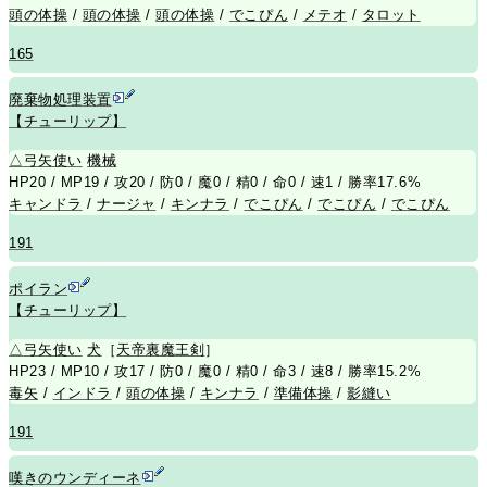
頭の体操
/
頭の体操
/
頭の体操
/
でこぴん
/
メテオ
/
タロット
165
廃棄物処理装置
【チューリップ】
△
弓矢使い
機械
HP20 / MP19 / 攻20 / 防0 / 魔0 / 精0 / 命0 / 速1 / 勝率17.6%
キャンドラ
/
ナージャ
/
キンナラ
/
でこぴん
/
でこぴん
/
でこぴん
191
ポイラン
【チューリップ】
△
弓矢使い
犬
［
天帝裏魔王剣
］
HP23 / MP10 / 攻17 / 防0 / 魔0 / 精0 / 命3 / 速8 / 勝率15.2%
毒矢
/
インドラ
/
頭の体操
/
キンナラ
/
準備体操
/
影縫い
191
嘆きのウンディーネ