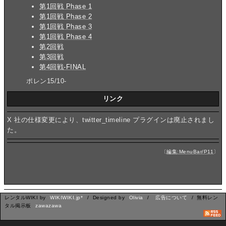
第1回戦 Phase 1
第1回戦 Phase 2
第1回戦 Phase 3
第1回戦 Phase 4
第2回戦
第3回戦
第4回戦-FINAL
ポレン15/10-
リンク
X 社の仕様変更により、twitter_timeline プラグインは廃止されまし
た。
〔
編集:MenuBar/P11
〕
レンタルWIKI by
WIKIWIKI.jp*
/ Designed by
Olivia
/
広告について
/ 無料レン
タル掲示板
zawazawa