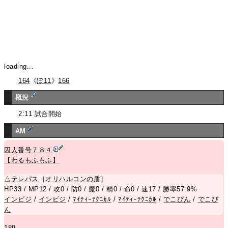
loading...
164
《
ぽ11
》
166
概況
2:11 試合開始
AM
囚人番号７８４
【わるもふもふ】
△
テレパス
［
オリハルコンの盾
］
HP33 / MP12 / 攻0 / 防0 / 魔0 / 精0 / 命0 / 速17 / 勝率57.9%
インビジ
/
インビジ
/
ﾏｲﾃｨｰﾃｸﾆｶﾙ
/
ﾏｲﾃｨｰﾃｸﾆｶﾙ
/
でこぴん
/
でこぴ
ん
189