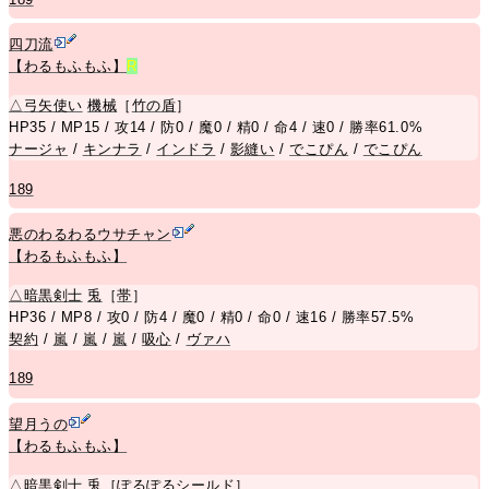
四刀流
【わるもふもふ】
R
△
弓矢使い
機械
［
竹の盾
］
HP35 / MP15 / 攻14 / 防0 / 魔0 / 精0 / 命4 / 速0 / 勝率61.0%
ナージャ
/
キンナラ
/
インドラ
/
影縫い
/
でこぴん
/
でこぴん
189
悪のわるわるウサチャン
【わるもふもふ】
△
暗黒剣士
兎
［
帯
］
HP36 / MP8 / 攻0 / 防4 / 魔0 / 精0 / 命0 / 速16 / 勝率57.5%
契約
/
嵐
/
嵐
/
嵐
/
吸心
/
ヴァハ
189
望月うの
【わるもふもふ】
△
暗黒剣士
兎
［
ぽるぽるシールド
］