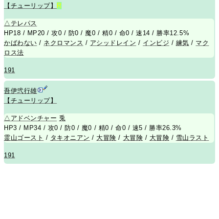
【チューリップ】
R
△
テレパス
HP18 / MP20 / 攻0 / 防0 / 魔0 / 精0 / 命0 / 速14 / 勝率12.5%
かばわない
/
ネクロマンス
/
アシッドレイン
/
インビジ
/
練気
/
マク
ロス法
191
吾伊弐行雄
【チューリップ】
△
アドベンチャー
兎
HP3 / MP34 / 攻0 / 防0 / 魔0 / 精0 / 命0 / 速5 / 勝率26.3%
霊山ゴースト
/
タキオニアン
/
大冒険
/
大冒険
/
大冒険
/
雪山ラスト
191