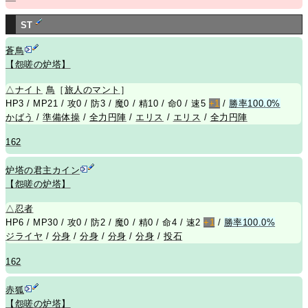
ST
蒼鳥
【怨嗟の炉塔】
△
ナイト
鳥
［
旅人のマント
］
HP3 / MP21 / 攻0 / 防3 / 魔0 / 精10 / 命0 / 速5
+1
/
勝率100.0%
かばう
/
準備体操
/
全力円陣
/
エリス
/
エリス
/
全力円陣
162
炉塔の君主カイン
【怨嗟の炉塔】
△
忍者
HP6 / MP30 / 攻0 / 防2 / 魔0 / 精0 / 命4 / 速2
+1
/
勝率100.0%
ジライヤ
/
分身
/
分身
/
分身
/
分身
/
投石
162
赤狐
【怨嗟の炉塔】