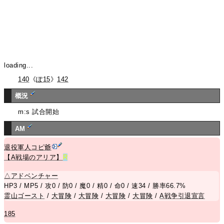
loading...
140
《
ぽ15
》
142
概況
m:s 試合開始
AM
退役軍人コピ爺
【A戦場のアリア】
R
△
アドベンチャー
HP3 / MP5 / 攻0 / 防0 / 魔0 / 精0 / 命0 / 速34 / 勝率66.7%
霊山ゴースト
/
大冒険
/
大冒険
/
大冒険
/
大冒険
/
A戦争引退宣言
185