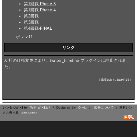
第1回戦 Phase 3
第1回戦 Phase 4
第2回戦
第3回戦
第4回戦-FINAL
ポレン11-
リンク
X 社の仕様変更により、twitter_timeline プラグインは廃止されまし
た。
〔
編集:MenuBar/P15
〕
レンタルWIKI by
WIKIWIKI.jp*
/ Designed by
Olivia
/
広告について
/ 無料レン
タル掲示板
zawazawa