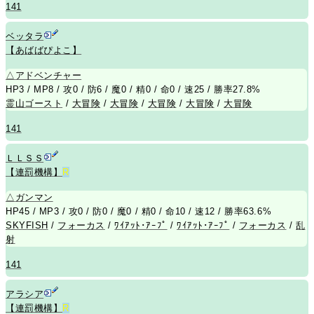
141
ベッタラ
【あばばぴよこ】
△
アドベンチャー
HP3 / MP8 / 攻0 / 防6 / 魔0 / 精0 / 命0 / 速25 / 勝率27.8%
霊山ゴースト
/
大冒険
/
大冒険
/
大冒険
/
大冒険
/
大冒険
141
ＬＬＳＳ
【連罰機構】
R
△
ガンマン
HP45 / MP3 / 攻0 / 防0 / 魔0 / 精0 / 命10 / 速12 / 勝率63.6%
SKYFISH
/
フォーカス
/
ﾜｲｱｯﾄ･ｱｰﾌﾟ
/
ﾜｲｱｯﾄ･ｱｰﾌﾟ
/
フォーカス
/
乱
射
141
アラシア
【連罰機構】
R