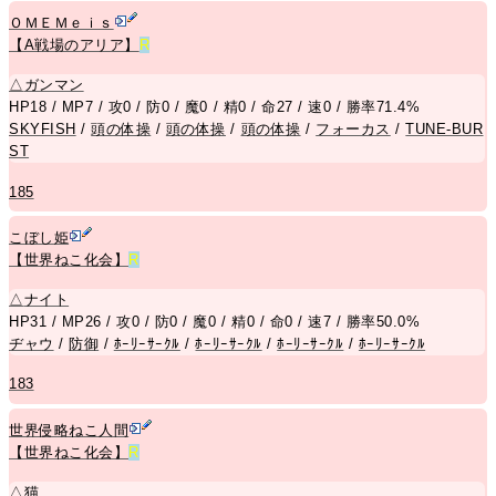
ＯＭＥＭｅｉｓ
【A戦場のアリア】
R
△
ガンマン
HP18 / MP7 / 攻0 / 防0 / 魔0 / 精0 / 命27 / 速0 / 勝率71.4%
SKYFISH
/
頭の体操
/
頭の体操
/
頭の体操
/
フォーカス
/
TUNE-BUR
ST
185
こぼし姫
【世界ねこ化会】
R
△
ナイト
HP31 / MP26 / 攻0 / 防0 / 魔0 / 精0 / 命0 / 速7 / 勝率50.0%
ヂャウ
/
防御
/
ﾎｰﾘｰｻｰｸﾙ
/
ﾎｰﾘｰｻｰｸﾙ
/
ﾎｰﾘｰｻｰｸﾙ
/
ﾎｰﾘｰｻｰｸﾙ
183
世界侵略ねこ人間
【世界ねこ化会】
R
△
猫