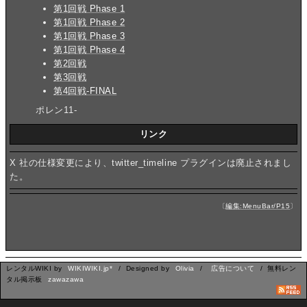
第1回戦 Phase 1
第1回戦 Phase 2
第1回戦 Phase 3
第1回戦 Phase 4
第2回戦
第3回戦
第4回戦-FINAL
ポレン11-
リンク
X 社の仕様変更により、twitter_timeline プラグインは廃止されまし
た。
〔
編集:MenuBar/P15
〕
レンタルWIKI by
WIKIWIKI.jp*
/ Designed by
Olivia
/
広告について
/ 無料レン
タル掲示板
zawazawa