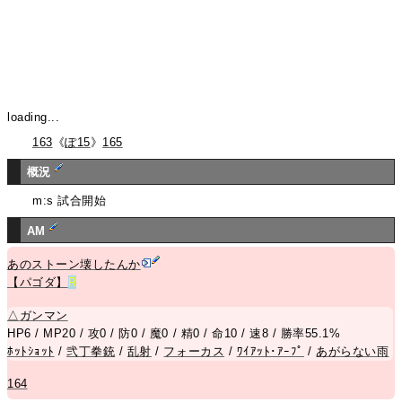
loading...
163
《
ぽ15
》
165
概況
m:s 試合開始
AM
あのストーン壊したんか
【パゴダ】
R
△
ガンマン
HP6 / MP20 / 攻0 / 防0 / 魔0 / 精0 / 命10 / 速8 / 勝率55.1%
ﾎｯﾄｼｮｯﾄ
/
弐丁拳銃
/
乱射
/
フォーカス
/
ﾜｲｱｯﾄ･ｱｰﾌﾟ
/
あがらない雨
164