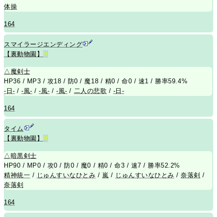
体操
164
スマイラージエンディング
【裏動物園】
R
△
魔剣士
HP36 / MP3 / 攻18 / 防0 / 魔18 / 精0 / 命0 / 速1 / 勝率59.4%
-日-
/
-風-
/
-風-
/
-風-
/
二人の悲歌
/
-日-
164
タイム
【裏動物園】
R
△
暗黒剣士
HP90 / MP0 / 攻0 / 防0 / 魔0 / 精0 / 命3 / 速7 / 勝率52.2%
精神統一
/
じゅんすいなひとみ
/
嵐
/
じゅんすいなひとみ
/
奈落剣
/
奈落剣
164