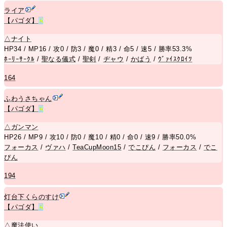
ライア
【パゴダ】
R
△
ナイト
HP34 / MP16 / 攻0 / 防3 / 魔0 / 精3 / 命5 / 速5 / 勝率53.3%
ﾎｰﾘｰｻｰｸﾙ
/
聖なる儀式
/
聖剣
/
ヂャウ
/
かばう
/
ｳﾞｧｲｽｸﾛｲﾂ
164
ふわうさちゃん
【パゴダ】
R
△
ガンマン
HP26 / MP9 / 攻10 / 防0 / 魔10 / 精0 / 命0 / 速9 / 勝率50.0%
フォーカス
/
ヴァハ
/
TeaCupMoon15
/
でこぴん
/
フォーカス
/
でこ
ぴん
194
灯台下くらのすけ
【パゴダ】
R
△
魔法使い