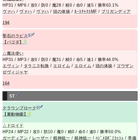
HP31 / MP6 / 攻0 / 防0 / 魔28 / 精0 / 命0 / 速5 / 勝率63.1%
ヴァハ
/
ヴァハ
/
ヴァハ
/
頭の体操
/
ｶｰﾗﾁｬｸﾗMF
/
ブリガンディア
194
聖石のラピス
【パゴダ】
R
△
魔法使い
HP31 / MP3 / 攻0 / 防0 / 魔31 / 精0 / 命5 / 速1 / 勝率44.0%
エヴィン
/
タラニス転換
/
エロイム
/
エロイム
/
頭の体操
/
ゴウザン
ゼヴィジャヤ
164
ST
クラウンブローク
【裏動物園】
R
△
ドロイド
HP24 / MP22 / 攻0 / 防10 / 魔0 / 精0 / 命0 / 速0 / 勝率50.0%
ガーディアン
/
レーザー
/
精神統一
/
精神統一
/
ﾊｼﾞﾒﾛﾎﾞﾌﾗｯｼｭ
/
準備