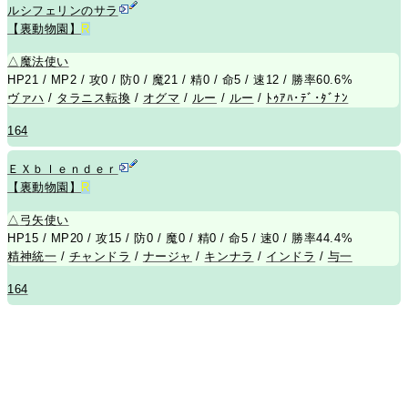
ルシフェリンのサラ
【裏動物園】
R
△
魔法使い
HP21 / MP2 / 攻0 / 防0 / 魔21 / 精0 / 命5 / 速12 / 勝率60.6%
ヴァハ
/
タラニス転換
/
オグマ
/
ルー
/
ルー
/
ﾄｩｱﾊ･ﾃﾞ･ﾀﾞﾅﾝ
164
ＥＸｂｌｅｎｄｅｒ
【裏動物園】
R
△
弓矢使い
HP15 / MP20 / 攻15 / 防0 / 魔0 / 精0 / 命5 / 速0 / 勝率44.4%
精神統一
/
チャンドラ
/
ナージャ
/
キンナラ
/
インドラ
/
与一
164