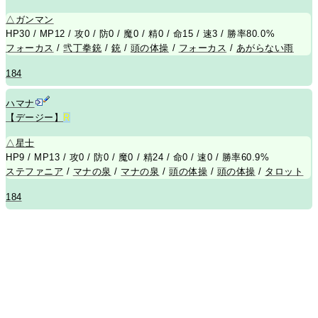
△
ガンマン
HP30 / MP12 / 攻0 / 防0 / 魔0 / 精0 / 命15 / 速3 / 勝率80.0%
フォーカス
/
弐丁拳銃
/
銃
/
頭の体操
/
フォーカス
/
あがらない雨
184
ハマナ
【デージー】
R
△
星士
HP9 / MP13 / 攻0 / 防0 / 魔0 / 精24 / 命0 / 速0 / 勝率60.9%
ステファニア
/
マナの泉
/
マナの泉
/
頭の体操
/
頭の体操
/
タロット
184