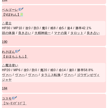
ベルゴーレ
【Vぽれん】
R
△
星士
HP30 / MP10 / 攻0 / 防3 / 魔0 / 精8 / 命5 / 速4 / 勝率42.1%
頭の体操
/
良き占い
/
大精神統一
/
マナの泉
/
タロット
/
良き占い
190
れさぽん
【まほもふもふ】
△
魔法使い
HP20 / MP6 / 攻0 / 防0 / 魔20 / 精0 / 命14 / 速0 / 勝率58.8%
ヴァハ
/
ヴァハ
/
ヴァハ
/
タラニス転換
/
ヴァハ
/
ゴウザンゼヴィ
ジャヤ
184
コスモ
【ﾌｫｰﾘﾝｸﾞﾗﾌﾞ】