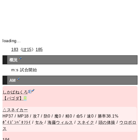
loading...
183
《
ぽ15
》
185
概況
m:s 試合開始
AM
しかばねくろ
【パゴダ】
R
△
スネイカー
HP37 / MP18 / 攻7 / 防0 / 魔0 / 精0 / 命5 / 速0 / 勝率38.1%
ﾎﾟｲｽﾞﾝﾊﾞﾀﾌﾗｲ
/
セル
/
海藤ウィルス
/
スネイク
/
頭の体操
/
ウロボロ
ス
194