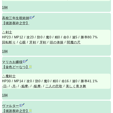
184
高校三年生呪術師
【彼誰夜砕之空】
△
剣士
HP23 / MP12 / 攻23 / 防0 / 魔0 / 精0 / 命0 / 速5 / 勝率80.7%
回転斬り
/
心眼
/
牙剣
/
牙剣
/
頭の体操
/
閻魔の尺
184
マリカお嬢様
【金色どーなつ】
R
△
魔剣士
HP30 / MP14 / 攻0 / 防0 / 魔0 / 精0 / 命16 / 速0 / 勝率41.1%
-日-
/
-月-
/
-焔摩-
/
-焔摩-
/
二人の悲歌
/
美しく青き舞
184
ヴァルター
【彼誰夜砕之空】
R