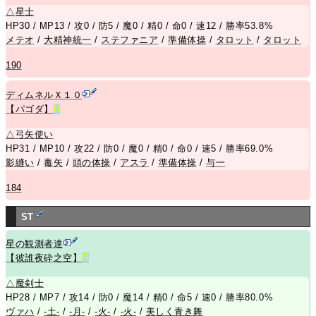
△
星士
HP30 / MP13 / 攻0 / 防5 / 魔0 / 精0 / 命0 / 速12 / 勝率53.8%
メテオ
/
大精神統一
/
ステファニア
/
準備体操
/
タロット
/
タロット
190
ディムネルＸ１０
【パゴダ】
R
△
弓矢使い
HP31 / MP10 / 攻22 / 防0 / 魔0 / 精0 / 命0 / 速5 / 勝率69.0%
影縫い
/
毒矢
/
頭の体操
/
アスラ
/
準備体操
/
与一
184
ST
星の観測者達
【彼誰夜砕之空】
R
△
魔剣士
HP28 / MP7 / 攻14 / 防0 / 魔14 / 精0 / 命5 / 速0 / 勝率80.0%
ヴァハ
/
-土-
/
-月-
/
-火-
/
-火-
/
美しく青き舞