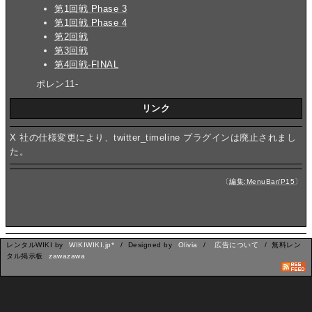
第1回戦 Phase 3
第1回戦 Phase 4
第2回戦
第3回戦
第4回戦-FINAL
ポレン11-
リンク
X 社の仕様変更により、twitter_timeline プラグインは廃止されまし
た。
〔
編集:MenuBar/P15
〕
レンタルWIKI by
WIKIWIKI.jp*
/ Designed by
Olivia
/
広告について
/ 無料レン
タル掲示板
zawazawa