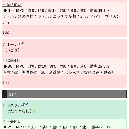
△
魔法使い
HP37 / MP3 / 攻0 / 防0 / 魔37 / 精0 / 命0 / 速0 / 勝率39.1%
ヴァハ
/
頭の体操
/
ヴァハ
/
エッチな妄想
/
ｶｰﾗﾁｬｸﾗMF
/
ブリガン
ディア
192
クオーレ
【パゴダ】
△
暗黒剣士
HP90 / MP0 / 攻0 / 防10 / 魔0 / 精0 / 命0 / 速0 / 勝率26.3%
準備体操
/
準備体操
/
嵐
/
奈落剣
/
じゅんすいなひとみ
/
獄炎剣
165
ST
トゥスクル
【けだまぐらし】
R
△
弓矢使い
HP25 / MP13 / 攻25 / 防0 / 魔0 / 精0 / 命0 / 速2 / 勝率65.0%