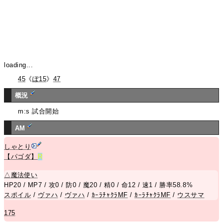
loading...
45
《
ぽ15
》
47
概況
m:s 試合開始
AM
しゃとり
【パゴダ】
R
△
魔法使い
HP20 / MP7 / 攻0 / 防0 / 魔20 / 精0 / 命12 / 速1 / 勝率58.8%
スポイル
/
ヴァハ
/
ヴァハ
/
ｶｰﾗﾁｬｸﾗMF
/
ｶｰﾗﾁｬｸﾗMF
/
ウスサマ
175