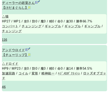
ディーラーの岩室さん
【けだまぐらし】
R
△
猫
HP27 / MP1 / 攻0 / 防0 / 魔0 / 精0 / 命0 / 速30 / 勝率66.7%
コンバート
/
チェンジング
/
ギャンブル
/
ギャンブル
/
ギャンブル
/
チェンジング
116
アンドウロイド
【チューリップ】
R
△
ドロイド
HP9 / MP23 / 攻0 / 防0 / 魔0 / 精0 / 命0 / 速14 / 勝率54.5%
加速回路
/
コイル
/
変形
/
精神統一
/
ﾊｼﾞﾒﾛﾎﾞﾌﾗｯｼｭ
/
ロッズオブゴッ
ド
46