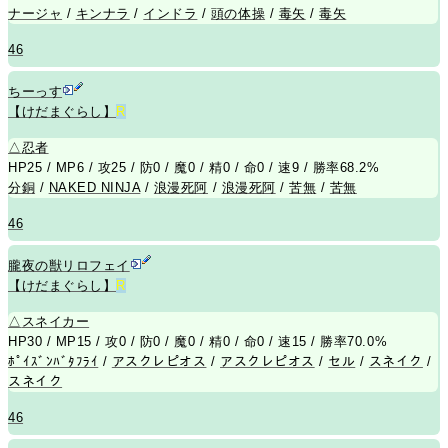
ナージャ
/
キンナラ
/
インドラ
/
頭の体操
/
毒矢
/
毒矢
46
ちーっす
【けだまぐらし】
R
△
忍者
HP25 / MP6 / 攻25 / 防0 / 魔0 / 精0 / 命0 / 速9 / 勝率68.2%
分銅
/
NAKED NINJA
/
浪漫死阿
/
浪漫死阿
/
苦無
/
苦無
46
朧夜の獣リロフェイ
【けだまぐらし】
R
△
スネイカー
HP30 / MP15 / 攻0 / 防0 / 魔0 / 精0 / 命0 / 速15 / 勝率70.0%
ﾎﾟｲｽﾞﾝﾊﾞﾀﾌﾗｲ
/
アスクレピオス
/
アスクレピオス
/
セル
/
スネイク
/
スネイク
46