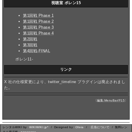
視聴室 ポレン15
第1回戦 Phase 1
第1回戦 Phase 2
第1回戦 Phase 3
第1回戦 Phase 4
第2回戦
第3回戦
第4回戦-FINAL
ポレン11-
リンク
X 社の仕様変更により、twitter_timeline プラグインは廃止されまし
た。
〔
編集:MenuBar/P15
〕
レンタルWIKI by
WIKIWIKI.jp*
/ Designed by
Olivia
/
広告について
/ 無料レン
タル掲示板
zawazawa