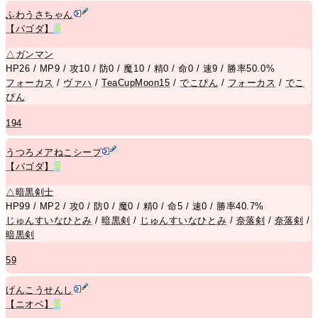
ふわうさちゃん
【パゴダ】
R
△
ガンマン
HP26 / MP9 / 攻10 / 防0 / 魔10 / 精0 / 命0 / 速9 / 勝率50.0%
フォーカス
/
ヴァハ
/
TeaCupMoon15
/
でこぴん
/
フォーカス
/
でこ
ぴん
194
うつろメアねこシープ
【パゴダ】
R
△
暗黒剣士
HP99 / MP2 / 攻0 / 防0 / 魔0 / 精0 / 命5 / 速0 / 勝率40.7%
じゅんすいなひとみ
/
暗黒剣
/
じゅんすいなひとみ
/
奈落剣
/
奈落剣
/
暗黒剣
59
げんこうせんし
【ニオベ】
R