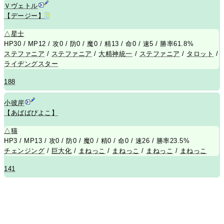
Ｖヴェトル
【デージー】
R
△
星士
HP30 / MP12 / 攻0 / 防0 / 魔0 / 精13 / 命0 / 速5 / 勝率61.8%
ステファニア
/
ステファニア
/
大精神統一
/
ステファニア
/
タロット
/
ライヂングスター
188
小彼岸
【あばばぴよこ】
△
猫
HP3 / MP13 / 攻0 / 防0 / 魔0 / 精0 / 命0 / 速26 / 勝率23.5%
チェンジング
/
巨大化
/
まねっこ
/
まねっこ
/
まねっこ
/
まねっこ
141