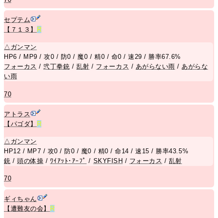
セプテム
【７１３】
R
△
ガンマン
HP6 / MP9 / 攻0 / 防0 / 魔0 / 精0 / 命0 / 速29 / 勝率67.6%
フォーカス
/
弐丁拳銃
/
乱射
/
フォーカス
/
あがらない雨
/
あがらな
い雨
70
アトラス
【パゴダ】
R
△
ガンマン
HP12 / MP7 / 攻0 / 防0 / 魔0 / 精0 / 命14 / 速15 / 勝率43.5%
銃
/
頭の体操
/
ﾜｲｱｯﾄ･ｱｰﾌﾟ
/
SKYFISH
/
フォーカス
/
乱射
70
ギィちゃん
【遭難友の会】
R