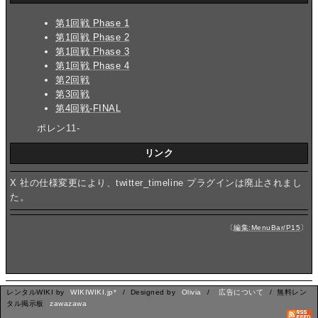
第1回戦 Phase 1
第1回戦 Phase 2
第1回戦 Phase 3
第1回戦 Phase 4
第2回戦
第3回戦
第4回戦-FINAL
ポレン11-
リンク
X 社の仕様変更により、twitter_timeline プラグインは廃止されまし
た。
〔
編集:MenuBar/P15
〕
レンタルWIKI by
WIKIWIKI.jp*
/ Designed by
Olivia
/
広告について
/ 無料レン
タル掲示板
zawazawa