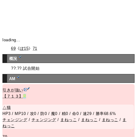
loading...
69
《
ぽ15
》
71
概況
??:?? 試合開始
AM
引きが強い
【７１３】
R
△
猫
HP3 / MP10 / 攻0 / 防0 / 魔0 / 精0 / 命0 / 速29 / 勝率68.6%
チェンジング
/
チェンジング
/
まねっこ
/
まねっこ
/
まねっこ
/
ま
ねっこ
70