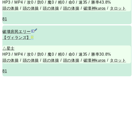
HP3 / MP4 / 攻0 / 防0 / 魔0 / 精0 / 命0 / 速35 / 勝率43.8%
頭の体操
/
頭の体操
/
頭の体操
/
頭の体操
/
破壊神kuros
/
タロット
81
破壊庶民エリー
【ヴィランズ】
R
△
星士
HP3 / MP4 / 攻0 / 防0 / 魔0 / 精0 / 命0 / 速35 / 勝率30.8%
頭の体操
/
頭の体操
/
頭の体操
/
頭の体操
/
破壊神kuros
/
タロット
81