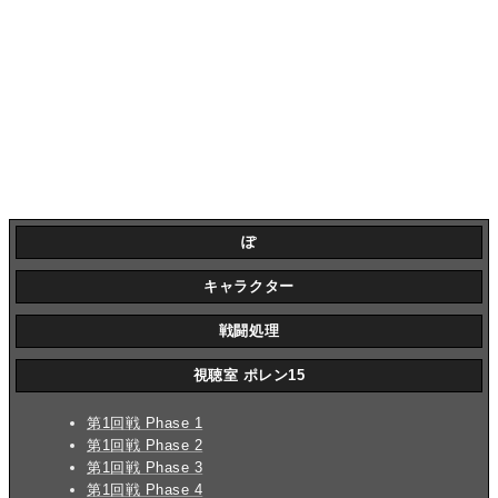
ぽ
キャラクター
戦闘処理
視聴室 ポレン15
第1回戦 Phase 1
第1回戦 Phase 2
第1回戦 Phase 3
第1回戦 Phase 4