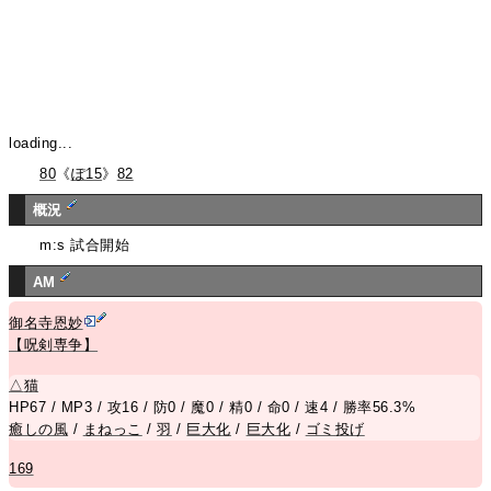
loading...
80
《
ぽ15
》
82
概況
m:s 試合開始
AM
御名寺恩妙
【呪剣専争】
△
猫
HP67 / MP3 / 攻16 / 防0 / 魔0 / 精0 / 命0 / 速4 / 勝率56.3%
癒しの風
/
まねっこ
/
羽
/
巨大化
/
巨大化
/
ゴミ投げ
169