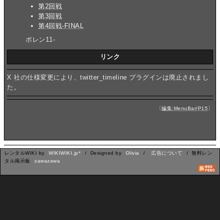
第2回戦
第3回戦
第4回戦-FINAL
ポレン11-
リンク
X 社の仕様変更により、twitter_timeline プラグインは廃止されまし
た。
〔
編集:MenuBar/P15
〕
レンタルWIKI by
WIKIWIKI.jp*
/ Designed by
Olivia
/
広告について
/ 無料レン
タル掲示板
zawazawa