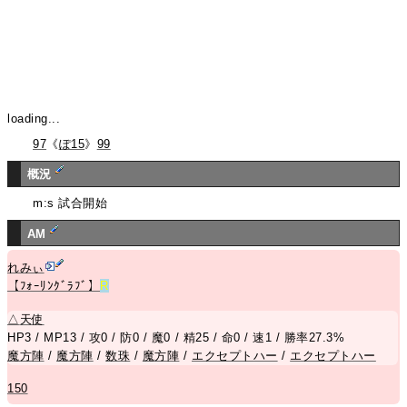
loading...
97
《
ぽ15
》
99
概況
m:s 試合開始
AM
れみぃ
【ﾌｫｰﾘﾝｸﾞﾗﾌﾞ】
R
△
天使
HP3 / MP13 / 攻0 / 防0 / 魔0 / 精25 / 命0 / 速1 / 勝率27.3%
魔方陣
/
魔方陣
/
数珠
/
魔方陣
/
エクセプトハー
/
エクセプトハー
150