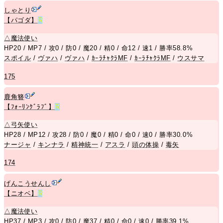
しゃとり
【パゴダ】
R
△
魔法使い
HP20 / MP7 / 攻0 / 防0 / 魔20 / 精0 / 命12 / 速1 / 勝率58.8%
スポイル
/
ヴァハ
/
ヴァハ
/
ｶｰﾗﾁｬｸﾗMF
/
ｶｰﾗﾁｬｸﾗMF
/
ウスサマ
175
鹿角簪
【ﾌｫｰﾘﾝｸﾞﾗﾌﾞ】
R
△
弓矢使い
HP28 / MP12 / 攻28 / 防0 / 魔0 / 精0 / 命0 / 速0 / 勝率30.0%
ナージャ
/
キンナラ
/
精神統一
/
アスラ
/
頭の体操
/
毒矢
174
げんこうせんし
【ニオベ】
R
△
魔法使い
HP37 / MP3 / 攻0 / 防0 / 魔37 / 精0 / 命0 / 速0 / 勝率39.1%