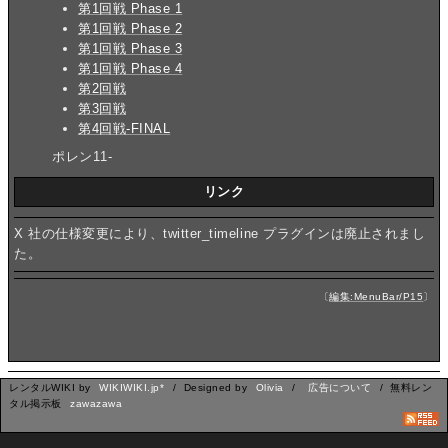
第1回戦 Phase 1
第1回戦 Phase 2
第1回戦 Phase 3
第1回戦 Phase 4
第2回戦
第3回戦
第4回戦-FINAL
ポレン11-
リンク
X 社の仕様変更により、twitter_timeline プラグインは廃止されまし
た。
〔
編集:MenuBar/P15
〕
レンタルWIKI by
WIKIWIKI.jp*
/ Designed by
Olivia
/
広告について
/ 無料レン
タル掲示板
zawazawa