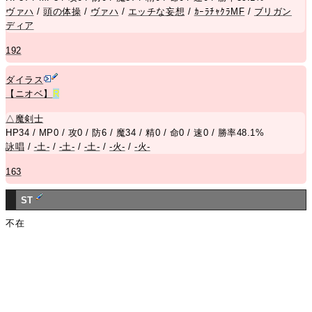
ヴァハ
/
頭の体操
/
ヴァハ
/
エッチな妄想
/
ｶｰﾗﾁｬｸﾗMF
/
ブリガン
ディア
192
ダイラス
【ニオベ】
R
△
魔剣士
HP34 / MP0 / 攻0 / 防6 / 魔34 / 精0 / 命0 / 速0 / 勝率48.1%
詠唱
/
-土-
/
-土-
/
-土-
/
-火-
/
-火-
163
ST
不在